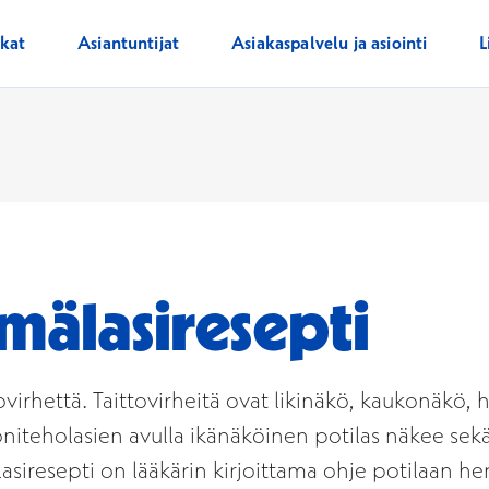
ikat
Asiantuntijat
Asiakaspalvelu ja asiointi
L
ilmälasiresepti
tovirhettä. Taittovirheitä ovat likinäkö, kaukonäkö, h
niteholasien avulla ikänäköinen potilas näkee sekä 
lasiresepti on lääkärin kirjoittama ohje potilaan he