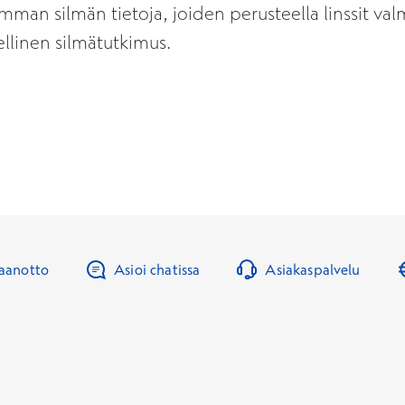
mman silmän tietoja, joiden perusteella linssit valm
ellinen silmätutkimus.
taanotto
Asioi chatissa
Asiakaspalvelu