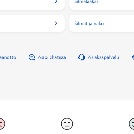
Silmälääkäri
Silmät ja näkö
taanotto
Asioi chatissa
Asiakaspalvelu
3
4