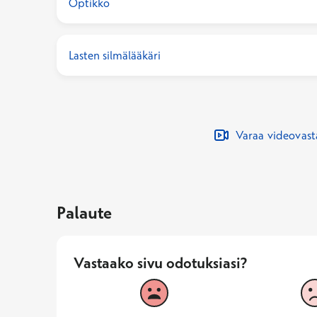
Optikko
Lasten silmälääkäri
Varaa videovas
Palaute
Vastaako sivu odotuksiasi?
Vastaako sivu odotuksiasi?
1
2
Vastaa huonosti