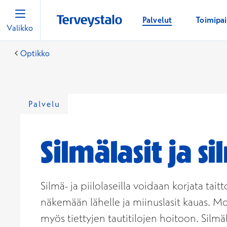
Palvelut
Toimipa
Valikko
Optikko
Palvelu
Silmälasit ja s
Silmä- ja piilolaseilla voidaan korjata tait
näkemään lähelle ja miinuslasit kauas. Mo
myös tiettyjen tautitilojen hoitoon. Silmä