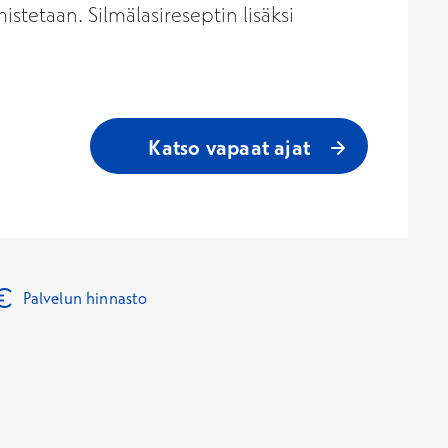
istetaan. Silmälasireseptin lisäksi
Katso vapaat ajat
Palvelun hinnasto