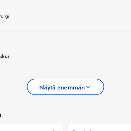
rurgi
eskus
Näytä enemmän
n