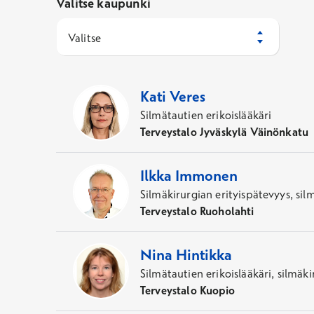
Valitse kaupunki
Valitse
62
Asiantuntijaa
Kati
Veres
Silmätautien erikoislääkäri
Terveystalo Jyväskylä Väinönkatu
Ilkka
Immonen
Silmäkirurgian erityispätevyys, sil
Terveystalo Ruoholahti
Nina
Hintikka
Silmätautien erikoislääkäri, silmäk
Terveystalo Kuopio