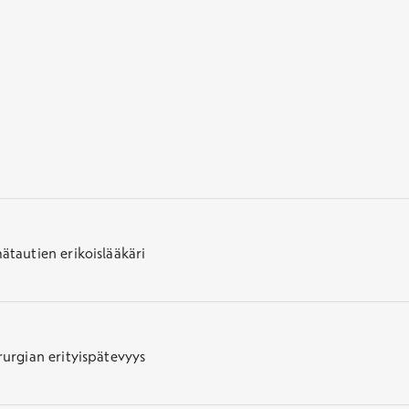
mätautien erikoislääkäri
irurgian erityispätevyys