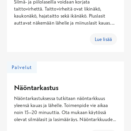
Silmä- ja piilolaseilla voidaan korjata
taittovirhettä. Taittovirheitä ovat likinäkö,
kaukonäkö, hajataitto sekä ikänäkö. Pluslasit
auttavat näkemään lähelle ja miinuslasit kauas.
Moniteholasien avulla ikänäköinen potilas näkee
sekä lähelle että kauas. Silmälaseja käytetään
Lue lisää
myös tiettyjen tautitilojen hoitoon.
Silmälasiresepti on lääkärin kirjoittama ohje
potilaan henkilökohtaisten silmälasien linssejä
varten. Se sisältää erikseen oikean ja vasemman
Palvelut
silmän tietoja, joiden perusteella linssit
valmistetaan. Silmälasireseptin lisäksi
silmälääkärin vastaanotolla tehdään täydellinen
Näöntarkastus
silmätutkimus.
Näöntarkastuksessa tutkitaan näöntarkkuus
yleensä kauas ja lähelle. Toimenpide vie aikaa
noin 15–20 minuuttia. Ota mukaan käytössä
olevat silmälasit ja lasimääräys. Näöntarkkuuden
mittauksen voi suorittaa sairaanhoitaja,