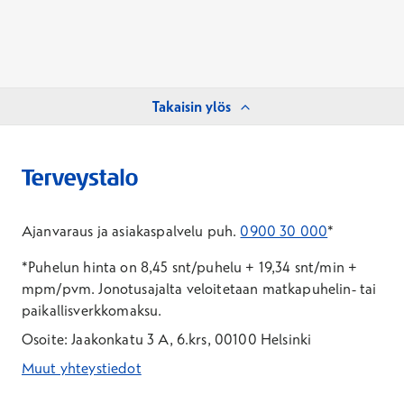
Takaisin ylös
Ajanvaraus ja asiakaspalvelu puh.
0900 30 000
*
*Puhelun hinta on 8,45 snt/puhelu + 19,34 snt/min +
mpm/pvm.
Jonotusajalta veloitetaan matkapuhelin- tai
paikallisverkkomaksu.
Osoite: Jaakonkatu 3 A, 6.krs, 00100 Helsinki
Muut yhteystiedot
*Puhelun hinta on 8,35 snt/puhelu + 19,33 snt/min + mpm/pvm
*Puhelun hinta on matkapuhelinliittymästä 8,35 snt/puhelu + 