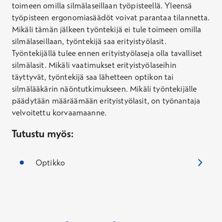
toimeen omilla silmälaseillaan työpisteellä. Yleensä
työpisteen ergonomiasäädöt voivat parantaa tilannetta.
Mikäli tämän jälkeen työntekijä ei tule toimeen omilla
silmälaseillaan, työntekijä saa erityistyölasit.
Työntekijällä tulee ennen erityistyölaseja olla tavalliset
silmälasit. Mikäli vaatimukset erityistyölaseihin
täyttyvät, työntekijä saa lähetteen optikon tai
silmälääkärin näöntutkimukseen. Mikäli työntekijälle
päädytään määräämään erityistyölasit, on työnantaja
velvoitettu korvaamaanne.
Tutustu myös:
Optikko