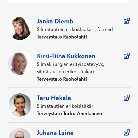
30
Asiantuntijaa
Janka
Diemb
Silmätautien erikoislääkäri, Dr.med.
Terveystalo Ruoholahti
Kirsi-Tiina
Kukkonen
Silmäkirurgian erityispätevyys,
silmätautien erikoislääkäri
Terveystalo Ruoholahti
Taru
Hakala
Silmätautien erikoislääkäri
Terveystalo Turku Aninkainen
Juhana
Laine