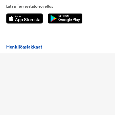
Lataa Terveystalo-sovellus
Avautuu uuteen ikkunaan
Avautuu uuteen ikkunaan
Henkilöasiakkaat
Hinnasto
Ajanvaraus
Toimipaikat
Asiantuntijat