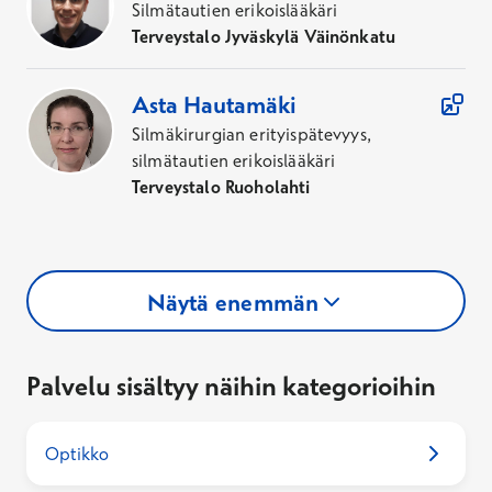
Silmätautien erikoislääkäri
Terveystalo Jyväskylä Väinönkatu
Asta
Hautamäki
Silmäkirurgian erityispätevyys,
silmätautien erikoislääkäri
Terveystalo Ruoholahti
Näytä enemmän
Palvelu sisältyy näihin kategorioihin
Optikko