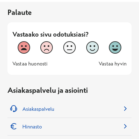
Palaute
Vastaako sivu odotuksiasi?
Vastaako sivu odotuksiasi?
1
2
3
4
5
Vastaa huonosti
Vastaa hyv
1 -
—
5 -
Vastaa huonosti
Vastaa hyvin
Asiakaspalvelu ja asiointi
Asiakaspalvelu
Hinnasto