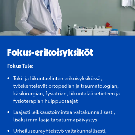
Fokus-erikoisyksiköt
Fokus Tule:
Tuki- ja liikuntaelinten erikoisyksikössä,
työskentelevät ortopedian ja traumatologian,
käsikirurgian, fysiatrian, liikuntalääketieteen ja
fysioterapian huippuosaajat
Laajasti leikkaustoimintaa valtakunnallisesti,
lisäksi mm laaja tapaturmapäivystys
Urheiluseurayhteistyö valtakunnallisesti,