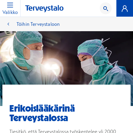
Valikko
Töihin Terveystaloon
Erikoislääkärinä
Terveystalossa
Tiesitkö, että Terveystalossa työskentelee yli 2000