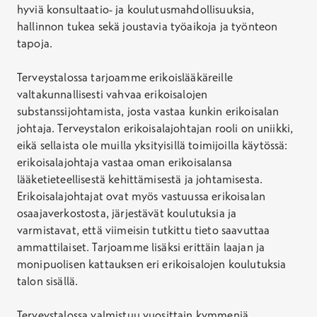
hyviä konsultaatio- ja koulutusmahdollisuuksia,
hallinnon tukea sekä joustavia työaikoja ja työnteon
tapoja.
Terveystalossa tarjoamme erikoislääkäreille
valtakunnallisesti vahvaa erikoisalojen
substanssijohtamista, josta vastaa kunkin erikoisalan
johtaja. Terveystalon erikoisalajohtajan rooli on uniikki,
eikä sellaista ole muilla yksityisillä toimijoilla käytössä:
erikoisalajohtaja vastaa oman erikoisalansa
lääketieteellisestä kehittämisestä ja johtamisesta.
Erikoisalajohtajat ovat myös vastuussa erikoisalan
osaajaverkostosta, järjestävät koulutuksia ja
varmistavat, että viimeisin tutkittu tieto saavuttaa
ammattilaiset. Tarjoamme lisäksi erittäin laajan ja
monipuolisen kattauksen eri erikoisalojen koulutuksia
talon sisällä.
Terveystalossa valmistuu vuosittain kymmeniä