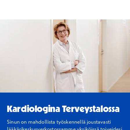
Kardiologina Terveystalossa
Sinun on mahdollista työskennellä joustavasti
lääkärikeskusverkostossamme yksiköissä toiveidesi