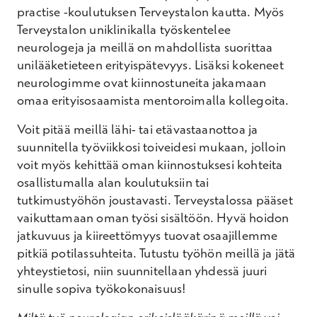
practise -koulutuksen Terveystalon kautta. Myös
Terveystalon uniklinikalla työskentelee
neurologeja ja meillä on mahdollista suorittaa
unilääketieteen erityispätevyys. Lisäksi kokeneet
neurologimme ovat kiinnostuneita jakamaan
omaa erityisosaamista mentoroimalla kollegoita.
Voit pitää meillä lähi- tai etävastaanottoa ja
suunnitella työviikkosi toiveidesi mukaan, jolloin
voit myös kehittää oman kiinnostuksesi kohteita
osallistumalla alan koulutuksiin tai
tutkimustyöhön joustavasti. Terveystalossa pääset
vaikuttamaan oman työsi sisältöön. Hyvä hoidon
jatkuvuus ja kiireettömyys tuovat osaajillemme
pitkiä potilassuhteita. Tutustu työhön meillä ja jätä
yhteystietosi, niin suunnitellaan yhdessä juuri
sinulle sopiva työkokonaisuus!