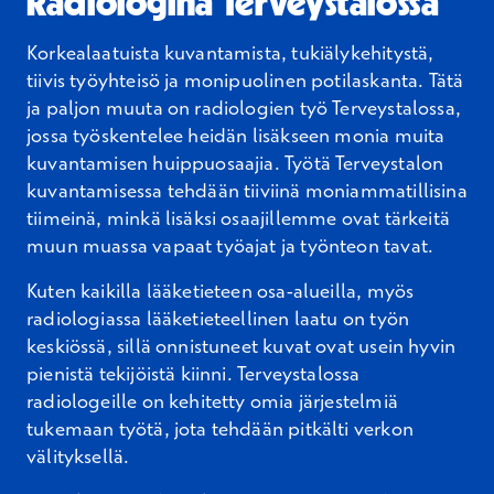
Radiologina Terveystalossa
Korkealaatuista kuvantamista, tukiälykehitystä,
tiivis työyhteisö ja monipuolinen potilaskanta. Tätä
ja paljon muuta on radiologien työ Terveystalossa,
jossa työskentelee heidän lisäkseen monia muita
kuvantamisen huippuosaajia. Työtä Terveystalon
kuvantamisessa tehdään tiiviinä moniammatillisina
tiimeinä, minkä lisäksi osaajillemme ovat tärkeitä
muun muassa vapaat työajat ja työnteon tavat.
Kuten kaikilla lääketieteen osa-alueilla, myös
radiologiassa lääketieteellinen laatu on työn
keskiössä, sillä onnistuneet kuvat ovat usein hyvin
pienistä tekijöistä kiinni. Terveystalossa
radiologeille on kehitetty omia järjestelmiä
tukemaan työtä, jota tehdään pitkälti verkon
välityksellä.