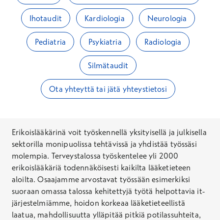
Ihotaudit
Kardiologia
Neurologia
Pediatria
Psykiatria
Radiologia
Silmätaudit
Ota yhteyttä tai jätä yhteystietosi
Erikoislääkärinä voit työskennellä yksityisellä ja julkisella
sektorilla monipuolissa tehtävissä ja yhdistää työssäsi
molempia. Terveystalossa työskentelee yli 2000
erikoislääkäriä todennäköisesti kaikilta lääketieteen
aloilta. Osaajamme arvostavat työssään esimerkiksi
suoraan omassa talossa kehitettyjä työtä helpottavia it-
järjestelmiämme, hoidon korkeaa lääketieteellistä
laatua, mahdollisuutta ylläpitää pitkiä potilassuhteita,