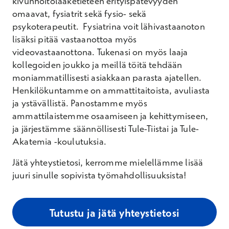
kivunhoitolääketieteen erityispätevyyden
omaavat, fysiatrit sekä fysio- sekä
psykoterapeutit. Fysiatrina voit lähivastaanoton
lisäksi pitää vastaanottoa myös
videovastaanottona. Tukenasi on myös laaja
kollegoiden joukko ja meillä töitä tehdään
moniammatillisesti asiakkaan parasta ajatellen.
Henkilökuntamme on ammattitaitoista, avuliasta
ja ystävällistä. Panostamme myös
ammattilaistemme osaamiseen ja kehittymiseen,
ja järjestämme säännöllisesti Tule-Tiistai ja Tule-
Akatemia -koulutuksia.
Jätä yhteystietosi, kerromme mielellämme lisää
juuri sinulle sopivista työmahdollisuuksista!
Tutustu ja jätä yhteystietosi