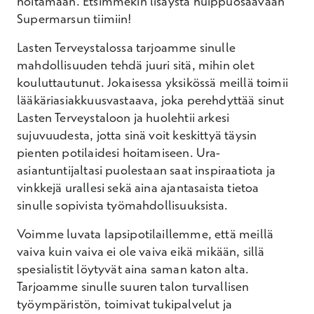
hoitamaan. Etsimmekin lisäystä huippuosaavaan
Supermarsun tiimiin!
Lasten Terveystalossa tarjoamme sinulle
mahdollisuuden tehdä juuri sitä, mihin olet
kouluttautunut. Jokaisessa yksikössä meillä toimii
lääkäriasiakkuusvastaava, joka perehdyttää sinut
Lasten Terveystaloon ja huolehtii arkesi
sujuvuudesta, jotta sinä voit keskittyä täysin
pienten potilaidesi hoitamiseen. Ura-
asiantuntijaltasi puolestaan saat inspiraatiota ja
vinkkejä urallesi sekä aina ajantasaista tietoa
sinulle sopivista työmahdollisuuksista.
Voimme luvata lapsipotilaillemme, että meillä
vaiva kuin vaiva ei ole vaiva eikä mikään, sillä
spesialistit löytyvät aina saman katon alta.
Tarjoamme sinulle suuren talon turvallisen
työympäristön, toimivat tukipalvelut ja