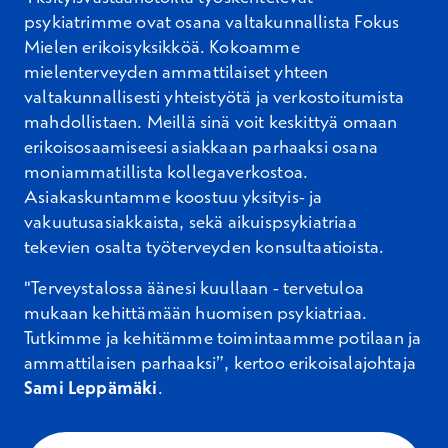
psykiatrimme ovat osana valtakunnallista Fokus
Mielen erikoisyksikköä. Kokoamme
mielenterveyden ammattilaiset yhteen
valtakunnallisesti yhteistyötä ja verkostoitumista
mahdollistaen. Meillä sinä voit keskittyä omaan
erikoisosaamiseesi asiakkaan parhaaksi osana
moniammatillista kollegaverkostoa.
Asiakaskuntamme koostuu yksityis- ja
vakuutusasiakkaista, sekä aikuispsykiatriaa
tekevien osalta työterveyden konsultaatioista.
"Terveystalossa äänesi kuullaan - tervetuloa
mukaan kehittämään huomisen psykiatriaa.
Tutkimme ja kehitämme toimintaamme potilaan ja
ammattilaisen parhaaksi”, kertoo erikoisalajohtaja
Sami Leppämäki
.