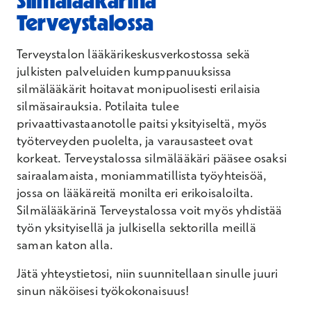
Silmälääkärinä
Terveystalossa
Terveystalon lääkärikeskusverkostossa sekä
julkisten palveluiden kumppanuuksissa
silmälääkärit hoitavat monipuolisesti erilaisia
silmäsairauksia. Potilaita tulee
privaattivastaanotolle paitsi yksityiseltä, myös
työterveyden puolelta, ja varausasteet ovat
korkeat. Terveystalossa silmälääkäri pääsee osaksi
sairaalamaista, moniammatillista työyhteisöä,
jossa on lääkäreitä monilta eri erikoisaloilta.
Silmälääkärinä Terveystalossa voit myös yhdistää
työn yksityisellä ja julkisella sektorilla meillä
saman katon alla.
Jätä yhteystietosi, niin suunnitellaan sinulle juuri
sinun näköisesi työkokonaisuus!