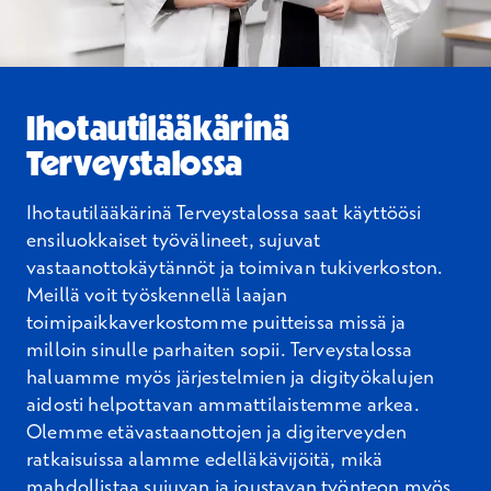
Ihotautilääkärinä
Terveystalossa
Ihotautilääkärinä Terveystalossa saat käyttöösi
ensiluokkaiset työvälineet, sujuvat
vastaanottokäytännöt ja toimivan tukiverkoston.
Meillä voit työskennellä laajan
toimipaikkaverkostomme puitteissa missä ja
milloin sinulle parhaiten sopii. Terveystalossa
haluamme myös järjestelmien ja digityökalujen
aidosti helpottavan ammattilaistemme arkea.
Olemme etävastaanottojen ja digiterveyden
ratkaisuissa alamme edelläkävijöitä, mikä
mahdollistaa sujuvan ja joustavan työnteon myös