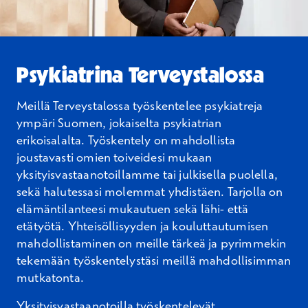
Psykiatrina Terveystalossa
Meillä Terveystalossa työskentelee psykiatreja
ympäri Suomen, jokaiselta psykiatrian
erikoisalalta. Työskentely on mahdollista
joustavasti omien toiveidesi mukaan
yksityisvastaanotoillamme tai julkisella puolella,
sekä halutessasi molemmat yhdistäen. Tarjolla on
elämäntilanteesi mukautuen sekä lähi- että
etätyötä. Yhteisöllisyyden ja kouluttautumisen
mahdollistaminen on meille tärkeä ja pyrimmekin
tekemään työskentelystäsi meillä mahdollisimman
mutkatonta.
Yksityisvastaanotoilla työskentelevät