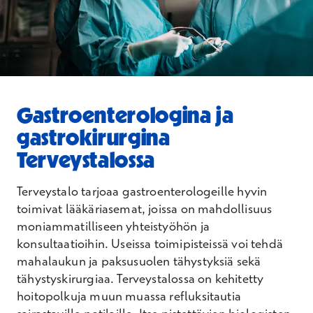
Gastroenterologina ja
gastrokirurgina
Terveystalossa
Terveystalo tarjoaa gastroenterologeille hyvin
toimivat lääkäriasemat, joissa on mahdollisuus
moniammatilliseen yhteistyöhön ja
konsultaatioihin. Useissa toimipisteissä voi tehdä
mahalaukun ja paksusuolen tähystyksiä sekä
tähystyskirurgiaa. Terveystalossa on kehitetty
hoitopolkuja muun muassa refluksitautia