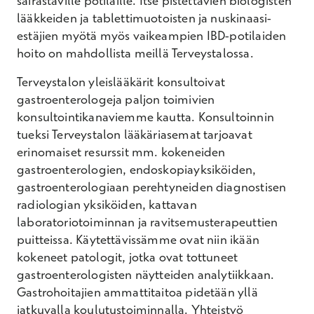
sairastaville potilaille. Itse pistettävien biologisten
lääkkeiden ja tablettimuotoisten ja nuskinaasi-
estäjien myötä myös vaikeampien IBD-potilaiden
hoito on mahdollista meillä Terveystalossa.
Terveystalon yleislääkärit konsultoivat
gastroenterologeja paljon toimivien
konsultointikanaviemme kautta. Konsultoinnin
tueksi Terveystalon lääkäriasemat tarjoavat
erinomaiset resurssit mm. kokeneiden
gastroenterologien, endoskopiayksiköiden,
gastroenterologiaan perehtyneiden diagnostisen
radiologian yksiköiden, kattavan
laboratoriotoiminnan ja ravitsemusterapeuttien
puitteissa. Käytettävissämme ovat niin ikään
kokeneet patologit, jotka ovat tottuneet
gastroenterologisten näytteiden analytiikkaan.
Gastrohoitajien ammattitaitoa pidetään yllä
jatkuvalla koulutustoiminnalla. Yhteistyö