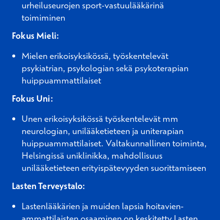
urheiluseurojen sport-vastuulääkärinä
toimiminen
Fokus Mieli:
Mielen erikoisyksikössä, työskentelevät
psykiatrian, psykologian sekä psykoterapian
huippuammattilaiset
Fokus Uni:
Unen erikoisyksikössä työskentelevät mm
neurologian, unilääketieteen ja uniterapian
huippuammattilaiset. Valtakunnallinen toiminta,
Helsingissä uniklinikka, mahdollisuus
unilääketieteen erityispätevyyden suorittamiseen
Lasten Terveystalo:
Lastenlääkärien ja muiden lapsia hoitavien-
ammattilaisten osaaminen on keskitetty Lasten