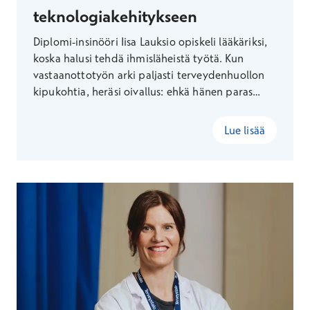
teknologiakehitykseen
Diplomi-insinööri Iisa Lauksio opiskeli lääkäriksi,
koska halusi tehdä ihmisläheistä työtä. Kun
vastaanottotyön arki paljasti terveydenhuollon
kipukohtia, heräsi oivallus: ehkä hänen paras
tapansa auttaa löytyisikin vastaanottohuoneen
ulkopuolella. Näin syntyi uralle jälleen uusi
Lue lisää
suunta.