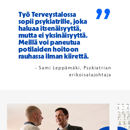
”
Työ Terveystalossa
sopii psykiatrille, joka
haluaa itsenäisyyttä,
mutta ei yksinäisyyttä.
Meillä voi paneutua
potilaiden hoitoon
rauhassa ilman kiirettä.
- Sami Leppämäki, Psykiatrian
erikoisalajohtaja