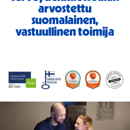
arvostettu
suomalainen,
vastuullinen toimija