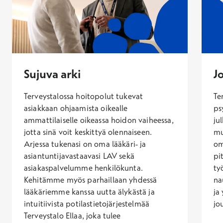
Sujuva arki
J
Terveystalossa hoitopolut tukevat
Te
asiakkaan ohjaamista oikealle
ps
ammattilaiselle oikeassa hoidon vaiheessa,
jul
jotta sinä voit keskittyä olennaiseen.
mu
Arjessa tukenasi on oma lääkäri- ja
om
asiantuntijavastaavasi LAV sekä
pi
asiakaspalvelumme henkilökunta.
ty
Kehitämme myös parhaillaan yhdessä
na
lääkäriemme kanssa uutta älykästä ja
ja
intuitiivista potilastietojärjestelmää
jo
Terveystalo Ellaa, joka tulee