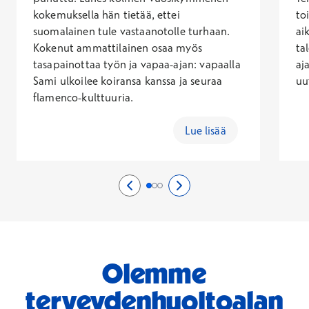
kokemuksella hän tietää, ettei
to
suomalainen tule vastaanotolle turhaan.
ai
Kokenut ammattilainen osaa myös
ta
tasapainottaa työn ja vapaa-ajan: vapaalla
aj
Sami ulkoilee koiransa kanssa ja seuraa
uu
flamenco-kulttuuria.
Lue lisää
Edellinen sivu
0/3
Seuraava sivu
2/3
Sivu 1/3
Sivu 2/3
Sivu 3/3
Olemme
terveydenhuoltoalan