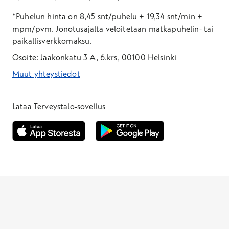
*Puhelun hinta on 8,45 snt/puhelu + 19,34 snt/min +
mpm/pvm.
Jonotusajalta veloitetaan matkapuhelin- tai
paikallisverkkomaksu.
Osoite: Jaakonkatu 3 A, 6.krs, 00100 Helsinki
Muut yhteystiedot
*Puhelun hinta on 8,35 snt/puhelu + 19,33 snt/min + mpm/pvm
*Puhelun hinta on matkapuhelinliittymästä 8,35 snt/puhelu + 
Lataa Terveystalo-sovellus
Avautuu uuteen ikkunaan
Avautuu uuteen ikkunaan
Henkilöasiakkaat
Hinnasto