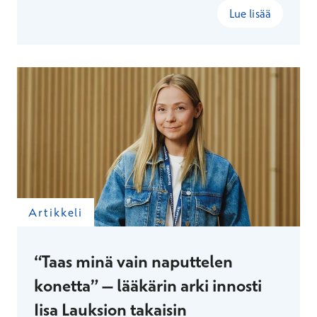
yksityisvastaanoton ja julkisten kumppanuuksien
Lue lisää
kautta tehtävät kiirevastaanotot – ja löytää siitä
parhaan mahdollisen tavan ylläpitää
ammattitaitoaan.
Artikkeli
“Taas minä vain naputtelen
konetta” – lääkärin arki innosti
Iisa Lauksion takaisin