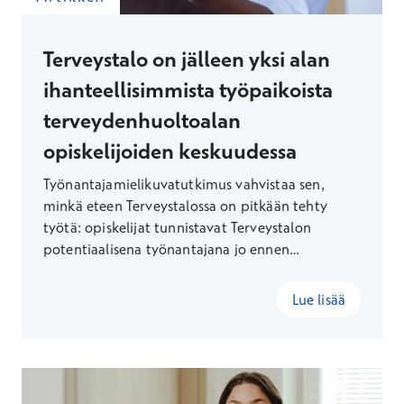
Terveystalo on jälleen yksi alan
ihanteellisimmista työpaikoista
terveydenhuoltoalan
opiskelijoiden keskuudessa
Työnantajamielikuvatutkimus vahvistaa sen,
minkä eteen Terveystalossa on pitkään tehty
työtä: opiskelijat tunnistavat Terveystalon
potentiaalisena työnantajana jo ennen
valmistumistaan. Tunnustuksen taustalla on
määrätietoinen juniorityö, joka vie Terveystalon
Lue lisää
tiimin kampuksille ja opiskelijatapahtumiin.