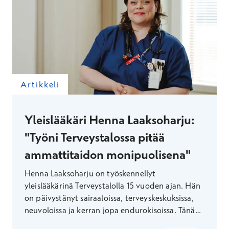
Artikkeli
Yleislääkäri Henna Laaksoharju:
"Työni Terveystalossa pitää
ammattitaidon monipuolisena"
Henna Laaksoharju on työskennellyt
yleislääkärinä Terveystalolla 15 vuoden ajan. Hän
on päivystänyt sairaaloissa, terveyskeskuksissa,
neuvoloissa ja kerran jopa endurokisoissa. Tänä
päivänä hän yhdistää Terveystalossa