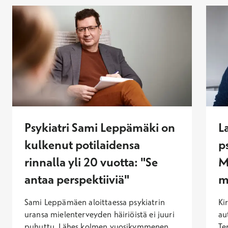
Psykiatri Sami Leppämäki on
L
kulkenut potilaidensa
p
rinnalla yli 20 vuotta: "Se
M
antaa perspektiiviä"
m
Sami Leppämäen aloittaessa psykiatrin
Ki
uransa mielenterveyden häiriöistä ei juuri
au
puhuttu. Lähes kolmen vuosikymmenen
Te