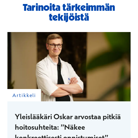
Tarinoita tärkeimmän
tekijöistä
Artikkeli
Yleislääkäri Oskar arvostaa pitkiä
hoitosuhteita: ”Näkee
konkreettisesti onnistumiset”