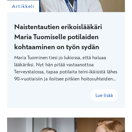
Artikkeli
Naistentautien erikoislääkäri
Maria Tuomiselle potilaiden
kohtaaminen on työn sydän
Maria Tuominen tiesi jo lukiossa, että haluaa
lääkäriksi. Nyt hän pitää vastaanottoa
Terveystalossa, tapaa potilaita teini-ikäisistä lähes
90-vuotiaisiin ja iloitsee pitkien hoitosuhteiden
luomasta luottamuksesta. Vapaa-ajallaan Maria
kiipeilee, juoksee ja joogaa.
Lue lisää