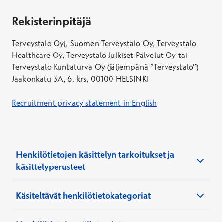
Rekisterinpitäjä
Terveystalo Oyj, Suomen Terveystalo Oy, Terveystalo
Healthcare Oy, Terveystalo Julkiset Palvelut Oy tai
Terveystalo Kuntaturva Oy (jäljempänä ”Terveystalo”)
Jaakonkatu 3A, 6. krs, 00100 HELSINKI
Recruitment privacy statement in English
Henkilötietojen käsittelyn tarkoitukset ja
käsittelyperusteet
Henkilötietoja käsitellään seuraaviin
Käsiteltävät henkilötietokategoriat
tarkoituksiin ja seuraavilla perusteilla:
Käsittelemme seuraavia henkilötietoja: