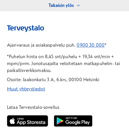
Takaisin ylös
suostumukseen, rekisteröity voi peruuttaa
antamansa suostumuksen milloin tahansa.
Oikeus saattaa asia valvontaviranomaisen
käsiteltäväksi
Ajanvaraus ja asiakaspalvelu puh.
0900 30 000
*
Rekisteröidyllä on oikeus saattaa asia
*Puhelun hinta on 8,45 snt/puhelu + 19,34 snt/min +
valvontaviranomaisen (Suomessa
mpm/pvm.
Jonotusajalta veloitetaan matkapuhelin- tai
tietosuojavaltuutettu) käsiteltäväksi, mikäli
paikallisverkkomaksu.
rekisteröity katsoo, että häntä koskevien
Osoite: Jaakonkatu 3 A, 6.krs, 00100 Helsinki
henkilötietojen käsittelyssä rikotaan
tietosuojalainsäädäntöä. Lisätietoja
Muut yhteystiedot
tietosuojavaltuutetun verkkosivuilta:
*Puhelun hinta on 8,35 snt/puhelu + 19,33 snt/min + mpm/pvm
*Puhelun hinta on matkapuhelinliittymästä 8,35 snt/puhelu + 
www.tietosuoja.fi.
Lataa Terveystalo-sovellus