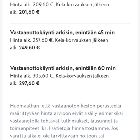
Hinta
alk.
209,60
€
,
Kela-korvauksen jälkeen
alk.
201,60
€
Vastaanottokäynti arkisin, enintään 45 min
Hinta
alk.
257,60
€
,
Kela-korvauksen jälkeen
alk.
249,60
€
Vastaanottokäynti arkisin, enintään 60 min
Hinta
alk.
305,60
€
,
Kela-korvauksen jälkeen
alk.
297,60
€
Huomaathan, että vastaanoton keston perusteella 
määrittyvään hinta-arvioon eivät sisälly esimerkiksi 
vastaanotolla tehtävät tutkimukset, lausunnot ja 
toimenpiteet, ks. lisätietoja hinnastostamme. Jos 
varattu aika ei ole tarvittavaan hoitoon tai 