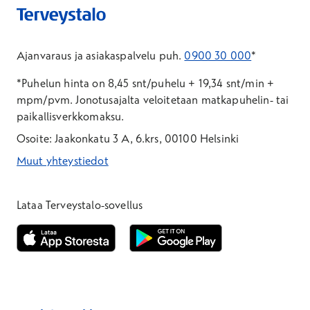
Ajanvaraus ja asiakaspalvelu puh.
0900 30 000
*
*Puhelun hinta on 8,45 snt/puhelu + 19,34 snt/min +
mpm/pvm.
Jonotusajalta veloitetaan matkapuhelin- tai
paikallisverkkomaksu.
Osoite: Jaakonkatu 3 A, 6.krs, 00100 Helsinki
Muut yhteystiedot
*Puhelun hinta on 8,35 snt/puhelu + 19,33 snt/min + mpm/pvm
*Puhelun hinta on matkapuhelinliittymästä 8,35 snt/puhelu + 
Lataa Terveystalo-sovellus
Avautuu uuteen ikkunaan
Avautuu uuteen ikkunaan