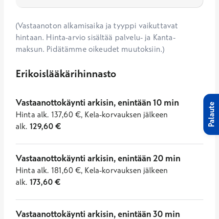
(Vastaanoton alkamisaika ja tyyppi vaikuttavat
hintaan. Hinta-arvio sisältää palvelu- ja Kanta-
maksun. Pidätämme oikeudet muutoksiin.)
Erikoislääkärihinnasto
Vastaanottokäynti arkisin, enintään 10 min
Palaute
Hinta
alk.
137,60
€
,
Kela-korvauksen jälkeen
alk.
129,60
€
Vastaanottokäynti arkisin, enintään 20 min
Hinta
alk.
181,60
€
,
Kela-korvauksen jälkeen
alk.
173,60
€
Vastaanottokäynti arkisin, enintään 30 min