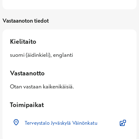
unirytmiä?
Vastaanoton tiedot
Kielitaito
suomi (äidinkieli), englanti
Vastaanotto
Otan vastaan kaikenikäisiä.
Toimipaikat
Terveystalo Jyväskylä Väinönkatu