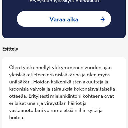
Terveystalo Jyväskylä Väinönkatu
: Ulla Vehniäinen,
Varaa aika
Esittely
Olen työskennellyt yli kymmenen vuoden ajan 
yleislääketieteen erikoislääkärinä ja olen myös 
unilääkäri. Hoidan kaikenikäisten akuutteja ja 
kroonisia vaivoja ja sairauksia kokonaisvaltaisella 
otteella. Erityisesti mielenkiintoni kohteena ovat 
erilaiset unen ja vireystilan häiriöt ja 
vastaanotollani voimme etsiä niihin syitä ja 
hoitoa. 
