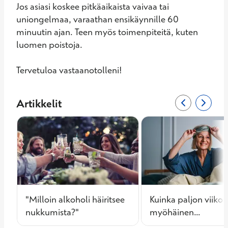
Jos asiasi koskee pitkäaikaista vaivaa tai 
uniongelmaa, varaathan ensikäynnille 60 
minuutin ajan. Teen myös toimenpiteitä, kuten 
luomen poistoja.

Tervetuloa vastaanotolleni!
Artikkelit
Edellinen siv
0/3
Seuraa
2/3
"Milloin alkoholi häiritsee
Kuinka paljon viiko
nukkumista?"
myöhäinen
nukkumaanmeno ha