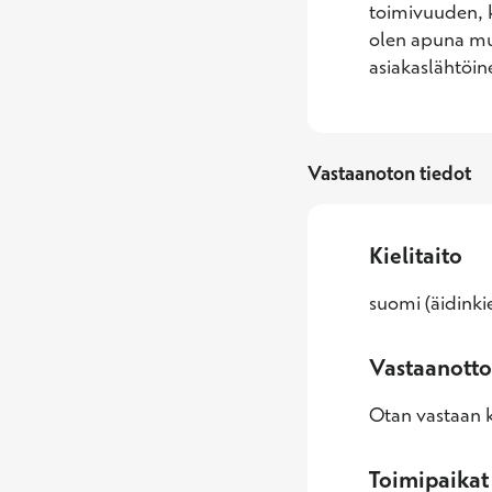
toimivuuden, k
olen apuna muut
asiakaslähtöin
Vastaanoton tiedot
Kielitaito
suomi (äidinkie
Vastaanotto
Otan vastaan k
Toimipaikat