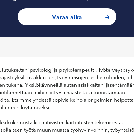
: Ilkka Tuomi, Työ
Varaa aika
lutukseltani psykologi ja psykoterapeutti. Työterveyspsyk
ajasti yksilöasiakkaiden, työyhteisöjen, esihenkilöiden, joh
en tukena. Yksilökäynneillä autan asiakkaitani jäsentämään 
ilannettaan, niihin liittyviä haasteita ja tunnistamaan 
öitä. Etsimme yhdessä sopivia keinoja ongelmien helpottam
ilanteen löytämiseksi. 

äksi kokemusta kognitiivisten kartoitusten tekemisestä. 
solla teen työtä muun muassa työhyvinvoinnin, työyhteisö