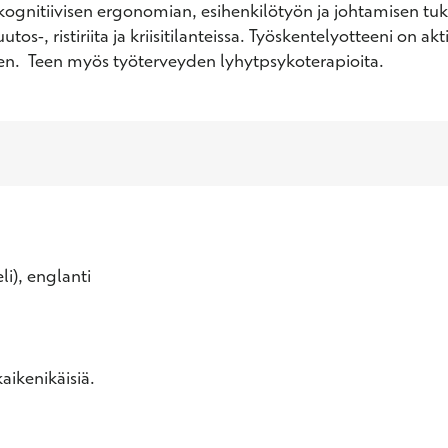
ognitiivisen ergonomian, esihenkilötyön ja johtamisen tuk
os-, ristiriita ja kriisitilanteissa. Työskentelyotteeni on akti
en.  Teen myös työterveyden lyhytpsykoterapioita.
li), englanti
aikenikäisiä.