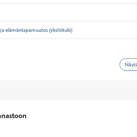
 ja elämäntapamuutos (yksilötuki)
Näytä
nnastoon