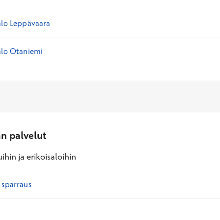
alo Leppävaara
alo Otaniemi
an palvelut
ihin ja erikoisaloihin
 sparraus