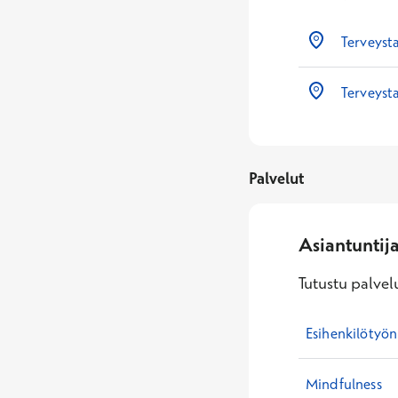
Terveyst
Terveyst
Palvelut
Asiantuntij
Tutustu palvelu
Esihenkilötyön
Mindfulness