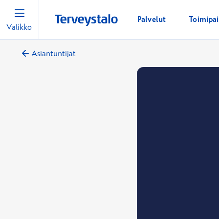
Palvelut
Toimipa
Valikko
Asiantuntijat