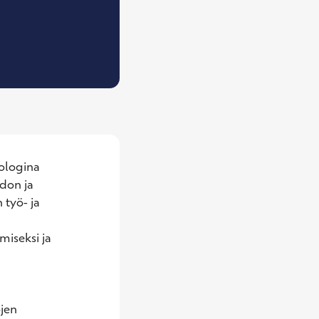
terveyspsykologi, Psykoterapeutti
ologina 
don ja 
työ- ja 
iseksi ja 
jen 