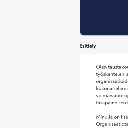
Esittely
Olen taustakou
työskentelen la
organisaatioid
kokonaiselämänt
voimavaratekij
tasapainoisen t
Minulla on lis
Organisaatiota