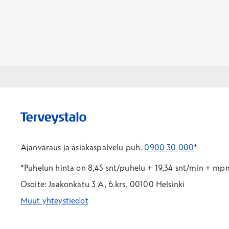
Ajanvaraus ja asiakaspalvelu puh.
0900 30 000
*
*Puhelun hinta on 8,45 snt/puhelu + 19,34 snt/min + m
Osoite: Jaakonkatu 3 A, 6.krs, 00100 Helsinki
Muut yhteystiedot
*Puhelun hinta on 8,35 snt/puhelu + 19,33 snt/min + mpm/
*Puhelun hinta on matkapuhelinliittymästä 8,35 snt/puhelu 