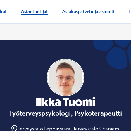
ikat
Asiantuntijat
Asiakaspalvelu ja asiointi
L
Ilkka Tuomi
Työterveyspsykologi, Psykoterapeutti
Terveystalo Leppävaara, Terveystalo Otaniemi