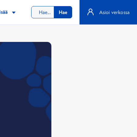
isää
Hae
Asioi verkossa