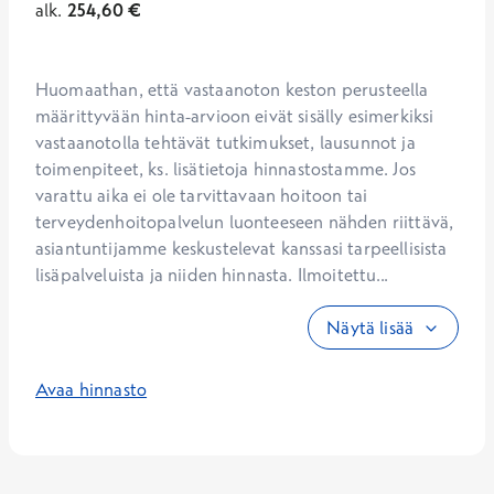
alk.
254,60
€
Huomaathan, että vastaanoton keston perusteella 
määrittyvään hinta-arvioon eivät sisälly esimerkiksi 
vastaanotolla tehtävät tutkimukset, lausunnot ja 
toimenpiteet, ks. lisätietoja hinnastostamme. Jos 
varattu aika ei ole tarvittavaan hoitoon tai 
terveydenhoitopalvelun luonteeseen nähden riittävä, 
asiantuntijamme keskustelevat kanssasi tarpeellisista 
lisäpalveluista ja niiden hinnasta. Ilmoitettu...
Näytä lisää
Avaa hinnasto