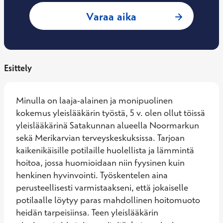
: Zivile Sariene, Yl
Varaa aika
Esittely
Minulla on laaja-alainen ja monipuolinen 
kokemus yleislääkärin työstä, 5 v. olen ollut töissä 
yleislääkärinä Satakunnan alueella Noormarkun 
sekä Merikarvian terveyskeskuksissa. Tarjoan 
kaikenikäisille potilaille huolellista ja lämmintä 
hoitoa, jossa huomioidaan niin fyysinen kuin 
henkinen hyvinvointi. Työskentelen aina 
perusteellisesti varmistaakseni, että jokaiselle 
potilaalle löytyy paras mahdollinen hoitomuoto 
heidän tarpeisiinsa. Teen yleislääkärin 