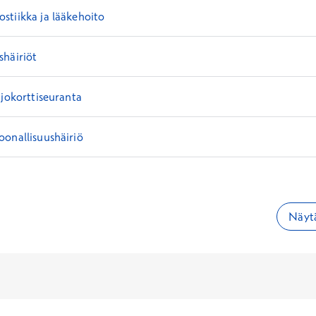
tiikka ja lääkehoito
shäiriöt
ajokorttiseuranta
onallisuushäiriö
Näytä