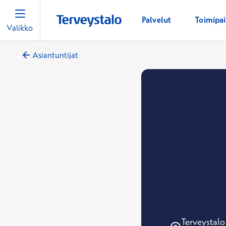
Palvelut
Toimipa
Valikko
Asiantuntijat
Terveystalo