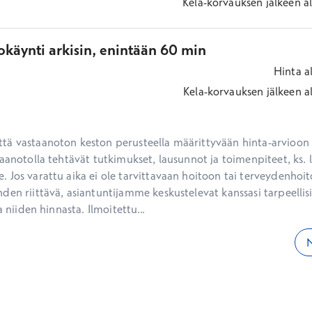
Kela-korvauksen jälkeen
a
okäynti arkisin, enintään 60 min
Hinta
a
Kela-korvauksen jälkeen
a
ä vastaanoton keston perusteella määrittyvään hinta-arvioon ei
aanotolla tehtävät tutkimukset, lausunnot ja toimenpiteet, ks. li
 Jos varattu aika ei ole tarvittavaan hoitoon tai terveydenhoit
den riittävä, asiantuntijamme keskustelevat kanssasi tarpeellisi
a niiden hinnasta. Ilmoitettu...
N