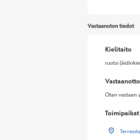
Vastaanoton tiedot
Kielitaito
ruotsi (äidinki
Vastaanotto
Otan vastaan yl
Toimipaikat
Terveyst