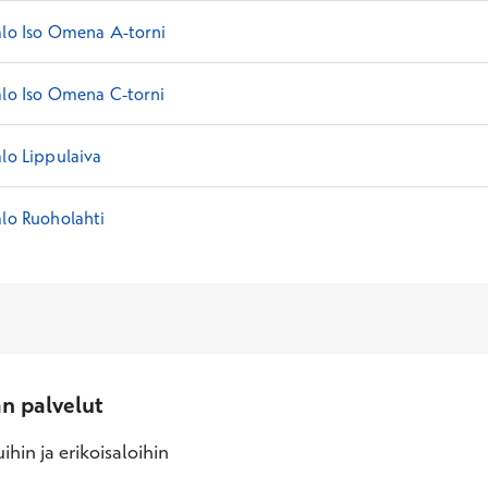
alo Iso Omena A-torni
alo Iso Omena C-torni
alo Lippulaiva
alo Ruoholahti
an palvelut
ihin ja erikoisaloihin