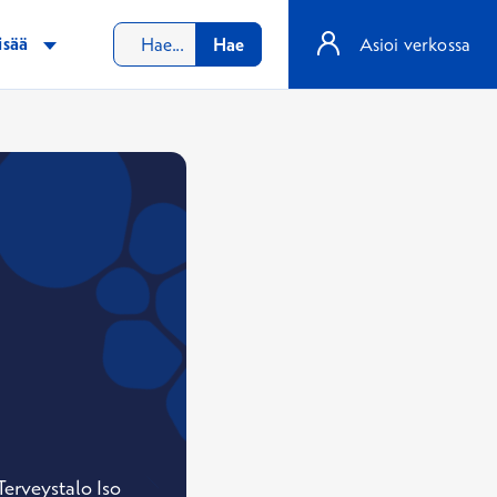
isää
Hae
Asioi verkossa
Terveystalo Iso