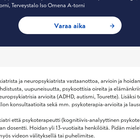
rni, Terveystalo Iso Omena A-torni
: Stephan Salenius,
Varaa aika
iatrista ja neuropsykiatrista vastaanottoa, arvioin ja hoidan
distusta, uupuneisuutta, psykoottisia oireita ja elämänkriis
ropsykiatrisia arvioita (ADHD, autismi, Tourette). Lisäksi t
lon konsultaatioita sekä mm. psykoterapia-arvioita ja lausu
atri että psykoterapeutti (kognitiivis-analyyttinen psykoterap
n dosentti. Hoidan yli 13-vuotiaita henkilöitä. Pidän mielel
yös videon välityksellä tai puhelimitse.