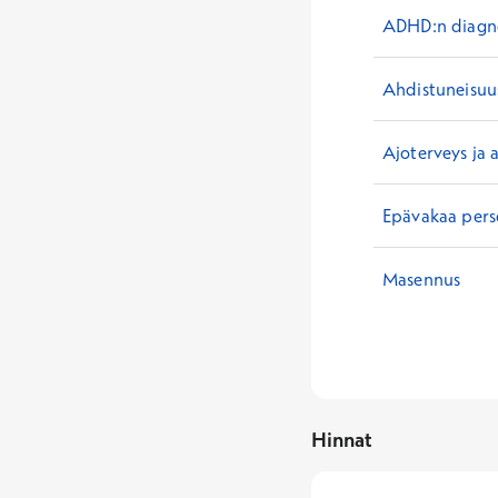
ADHD:n diagnos
Ahdistuneisuu
Ajoterveys ja 
Epävakaa perso
Masennus
Hinnat