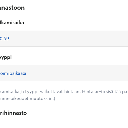
nnastoon
lkamisaika
yyppi
amisaika ja tyyppi vaikuttavat hintaan. Hinta-arvio sisältää pal
mme oikeudet muutoksiin.)
ärihinnasto