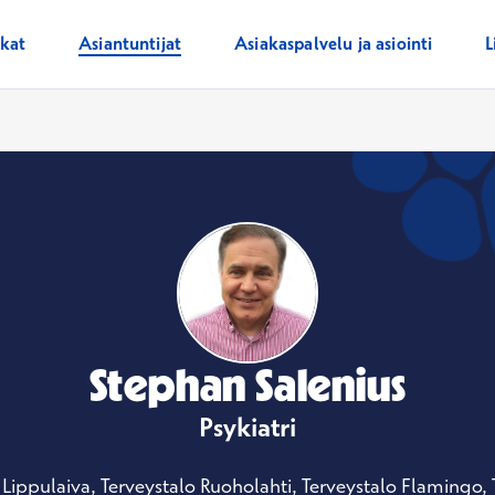
ikat
Asiantuntijat
Asiakaspalvelu ja asiointi
L
Stephan Salenius
Psykiatri
 Lippulaiva, Terveystalo Ruoholahti, Terveystalo Flamingo, 