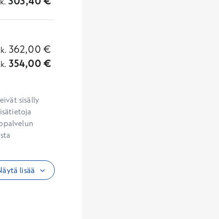
303,40
€
lk.
362,00
€
lk.
354,00
€
lk.
vät sisälly 
sätietoja 
opalvelun 
sta 
äytä lisää