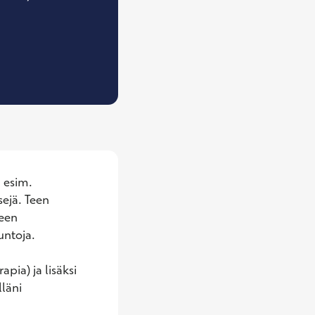
 Psykiatri
 esim. 
ejä. Teen 
een 
ntoja. 

ia) ja lisäksi 
läni 