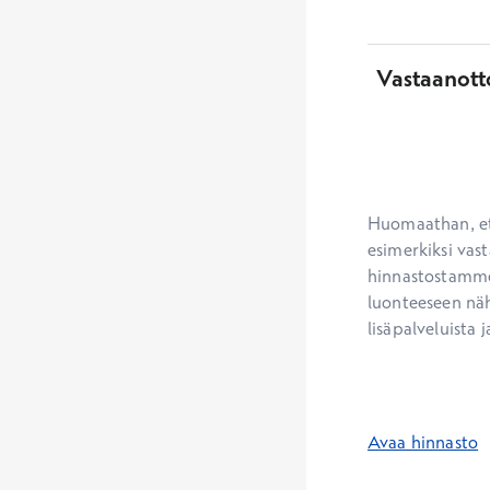
Vastaanott
Huomaathan, ett
esimerkiksi vast
hinnastostamme.
luonteeseen näh
lisäpalveluista j
Avaa hinnasto