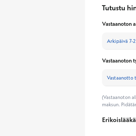
Tutustu hi
Vastaanoton a
Vastaanoton t
(Vastaanoton alk
maksun. Pidätä
Erikoislääk