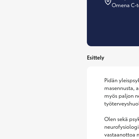
Omena C-to
Esittely
Pidän yleispsyk
masennusta, ah
myös paljon neu
työterveyshuol
Olen sekä psyki
neurofysiologia
vastaanottoa m