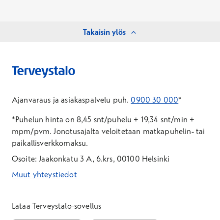
Takaisin ylös
Ajanvaraus ja asiakaspalvelu puh.
0900 30 000
*
*Puhelun hinta on 8,45 snt/puhelu + 19,34 snt/min +
mpm/pvm.
Jonotusajalta veloitetaan matkapuhelin- tai
paikallisverkkomaksu.
Osoite: Jaakonkatu 3 A, 6.krs, 00100 Helsinki
Muut yhteystiedot
*Puhelun hinta on 8,35 snt/puhelu + 19,33 snt/min + mpm/pvm
*Puhelun hinta on matkapuhelinliittymästä 8,35 snt/puhelu + 
Lataa Terveystalo-sovellus