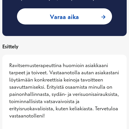
: Lotta Salo, Ravi
Varaa aika
Esittely
Ravitsemusterapeuttina huomioin asiakkaani 
tarpeet ja toiveet. Vastaanotolla autan asiakastani 
löytämään konkreettisia keinoja tavoitteen 
saavuttamiseksi. Erityistä osaamista minulla on 
painonhallinnasta, sydän- ja verisuonisairauksista, 
toiminnallisista vatsavaivoista ja 
erityisruokavalioista, kuten keliakiasta. Tervetuloa 
vastaanotolleni!