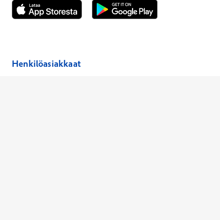
Avautuu uuteen ikkunaan
Avautuu uuteen ikkunaan
Henkilöasiakkaat
Hinnasto
Ajanvaraus
Toimipaikat
Asiantuntijat
Anna palautetta