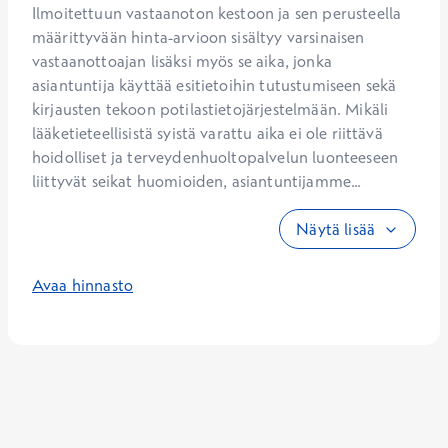
Ilmoitettuun vastaanoton kestoon ja sen perusteella 
määrittyvään hinta-arvioon sisältyy varsinaisen 
vastaanottoajan lisäksi myös se aika, jonka 
asiantuntija käyttää esitietoihin tutustumiseen sekä 
kirjausten tekoon potilastietojärjestelmään. Mikäli 
lääketieteellisistä syistä varattu aika ei ole riittävä 
hoidolliset ja terveydenhuoltopalvelun luonteeseen 
liittyvät seikat huomioiden, asiantuntijamme...
Näytä lisää
Avaa hinnasto