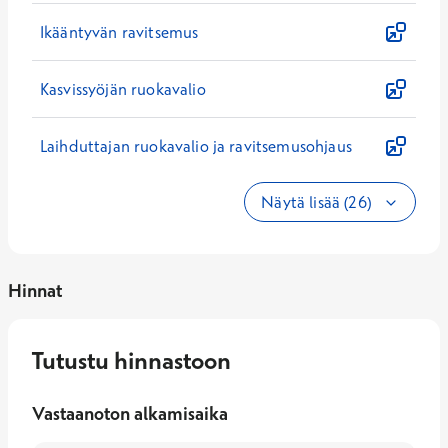
Ikääntyvän ravitsemus
Kasvissyöjän ruokavalio
Laihduttajan ruokavalio ja ravitsemusohjaus
Näytä lisää (26)
Hinnat
Tutustu hinnastoon
Vastaanoton alkamisaika