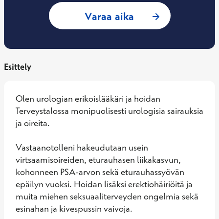
: Juho Sippola, Ur
Varaa aika
Esittely
Olen urologian erikoislääkäri ja hoidan 
Terveystalossa monipuolisesti urologisia sairauksia 
ja oireita.

Vastaanotolleni hakeudutaan usein 
virtsaamisoireiden, eturauhasen liikakasvun, 
kohonneen PSA-arvon sekä eturauhassyövän 
epäilyn vuoksi. Hoidan lisäksi erektiohäiriöitä ja 
muita miehen seksuaaliterveyden ongelmia sekä 
esinahan ja kivespussin vaivoja.
