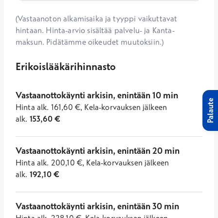
(Vastaanoton alkamisaika ja tyyppi vaikuttavat
hintaan. Hinta-arvio sisältää palvelu- ja Kanta-
maksun. Pidätämme oikeudet muutoksiin.)
Erikoislääkärihinnasto
Vastaanottokäynti arkisin, enintään 10 min
Palaute
Hinta
alk.
161,60
€
,
Kela-korvauksen jälkeen
alk.
153,60
€
Vastaanottokäynti arkisin, enintään 20 min
Hinta
alk.
200,10
€
,
Kela-korvauksen jälkeen
alk.
192,10
€
Vastaanottokäynti arkisin, enintään 30 min