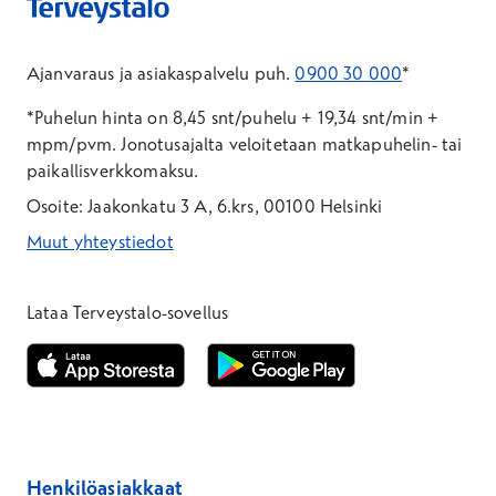
Ajanvaraus ja asiakaspalvelu puh.
0900 30 000
*
*Puhelun hinta on 8,45 snt/puhelu + 19,34 snt/min +
mpm/pvm.
Jonotusajalta veloitetaan matkapuhelin- tai
paikallisverkkomaksu.
Osoite: Jaakonkatu 3 A, 6.krs, 00100 Helsinki
Muut yhteystiedot
*Puhelun hinta on 8,35 snt/puhelu + 19,33 snt/min + mpm/pvm
*Puhelun hinta on matkapuhelinliittymästä 8,35 snt/puhelu + 
Lataa Terveystalo-sovellus
Avautuu uuteen ikkunaan
Avautuu uuteen ikkunaan
Henkilöasiakkaat