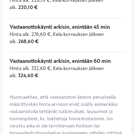
Hinta
alk.
228,10
€
,
Kela-korvauksen jälkeen
alk.
220,10
€
Vastaanottokäynti arkisin, enintään 45 min
Hinta
alk.
276,60
€
,
Kela-korvauksen jälkeen
alk.
268,60
€
Vastaanottokäynti arkisin, enintään 60 min
Hinta
alk.
332,60
€
,
Kela-korvauksen jälkeen
alk.
324,60
€
Huomaathan, että vastaanoton keston perusteella 
määrittyvään hinta-arvioon eivät sisälly esimerkiksi 
vastaanotolla tehtävät tutkimukset, lausunnot ja 
toimenpiteet, ks. lisätietoja hinnastostamme. Jos 
varattu aika ei ole tarvittavaan hoitoon tai 
terveydenhoitopalvelun luonteeseen nähden riittävä, 