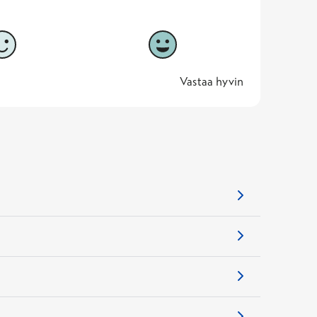
5
Vastaa hyvin
5 -
Vastaa hyvin