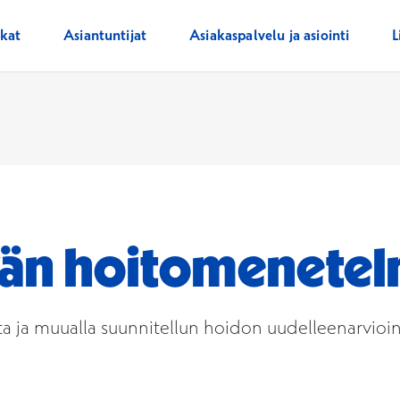
ikat
Asiantuntijat
Asiakaspalvelu ja asiointi
L
än hoitomenetel
ja muualla suunnitellun hoidon uudelleenarviointi