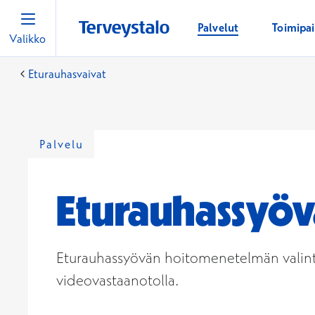
Palvelut
Toimipa
Valikko
Eturauhasvaivat
Palvelu
Eturauhassyöv
Eturauhassyövän hoitomenetelmän valinta 
videovastaanotolla.