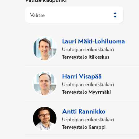
Valitse
14
Asiantuntijaa
Lauri
Mäki-Lohiluoma
Urologian erikoislääkäri
Terveystalo Itäkeskus
Harri
Visapää
Urologian erikoislääkäri
Terveystalo Myyrmäki
Antti
Rannikko
Urologian erikoislääkäri
Terveystalo Kamppi