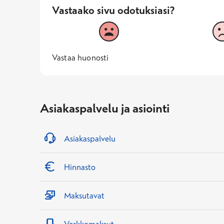
Vastaako sivu odotuksiasi?
Vastaako sivu odotuksiasi?
1
2
Vastaa huonosti
1 -
—
Vastaa huonosti
Asiakaspalvelu ja asiointi
Asiakaspalvelu
Hinnasto
Maksutavat