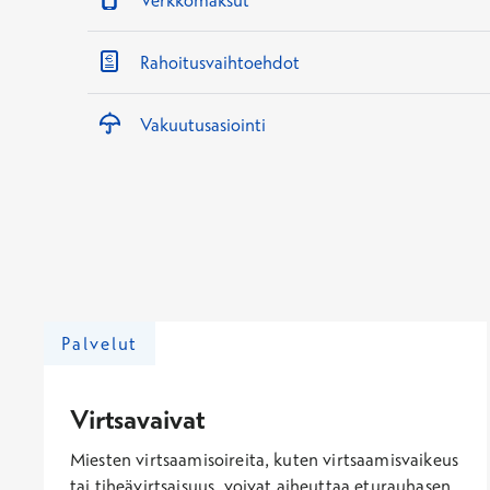
Verkkomaksut
Rahoitusvaihtoehdot
Vakuutusasiointi
Palvelut
Virtsavaivat
Miesten virtsaamisoireita, kuten virtsaamisvaikeus
tai tiheävirtsaisuus, voivat aiheuttaa eturauhasen