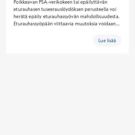
Poikkeavan PSA-verikokeen tai epäilyttävän
eturauhasen tuseerauslöydöksen perusteella voi
herätä epäily eturauhassyövän mahdollisuudesta.
Eturauhassyöpään viittaavia muutoksia voidaan
myös havaita eturauhasen
kuvantamistutkimuksessa ultraäänellä tai
Lue lisää
magneettikuvauksella. Jatkotutkimuksena tulee
eturauhasesta silloin ottaa näytepalat eli
eturauhasbiopsiat. Verkkoajanvarauksen kautta
voit varata vastaanottoajan urologille
keskustellaksesi leikkauksesta. Toimenpideaika
varataan puhelimitse ajanvarauksesta.