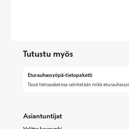
Tutustu myös
Eturauhassyöpä-tietopaketti
Tässä tietopaketissa selvitetään mikä eturauhassy
Asiantuntijat
Valitse kaupunki