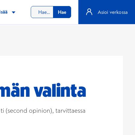
isää
Hae
Asioi verkossa
män valinta
 (second opinion), tarvittaessa