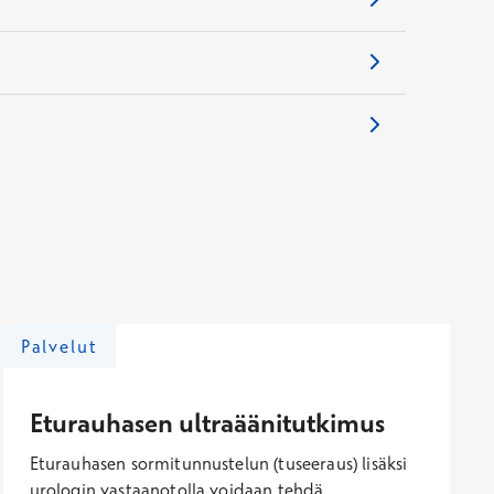
Palvelut
Eturauhasen ultraäänitutkimus
Eturauhasen sormitunnustelun (tuseeraus) lisäksi
urologin vastaanotolla voidaan tehdä