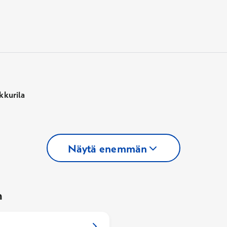
kkurila
Näytä enemmän
n