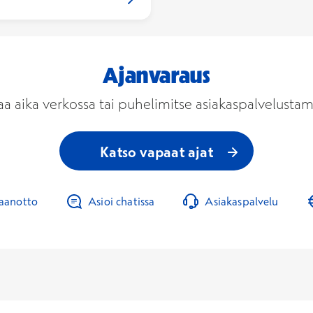
Ajanvaraus
aa aika verkossa tai puhelimitse asiakaspalvelusta
Katso vapaat ajat
taanotto
Asioi chatissa
Asiakaspalvelu