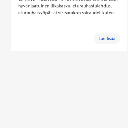
hyvänlaatuinen liikakasvu, eturauhastulehdus,
eturauhassyöpä tai virtsarakon sairaudet kuten
virtsarakon yliaktiivisuus. Naisen yleisimpiä
virtsaamisoireita ovat tiheävirtsaisuus,
virtsaamiskivut, virtsankarkailu ja toistuvat
Lue lisää
virtsatietulehdukset. Virtsaoireita selvitettäessä
voidaan hyödyntää virtsasuihkun voimakkuuden
ja jäännösvirtsan mittausta sekä
virtsaamispäiväkirjaa