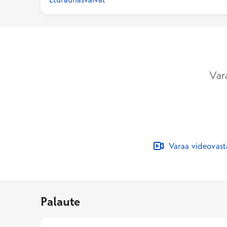
Var
Varaa videovas
Palaute