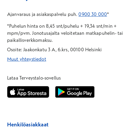
Ajanvaraus ja asiakaspalvelu puh.
0900 30 000
*
*Puhelun hinta on 8,45 snt/puhelu + 19,34 snt/min +
mpm/pvm.
Jonotusajalta veloitetaan matkapuhelin- tai
paikallisverkkomaksu.
Osoite: Jaakonkatu 3 A, 6.krs, 00100 Helsinki
Muut yhteystiedot
*Puhelun hinta on 8,35 snt/puhelu + 19,33 snt/min + mpm/pvm
*Puhelun hinta on matkapuhelinliittymästä 8,35 snt/puhelu + 
Lataa Terveystalo-sovellus
Avautuu uuteen ikkunaan
Avautuu uuteen ikkunaan
Henkilöasiakkaat