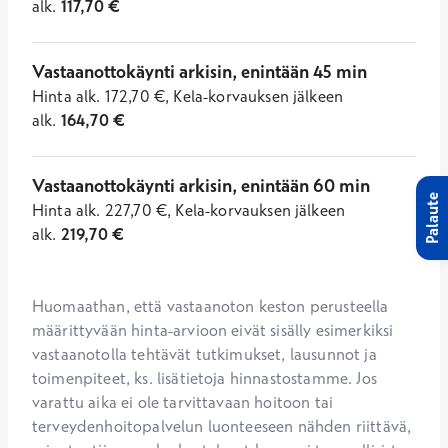
alk.
117,70
€
Vastaanottokäynti arkisin, enintään 45 min
Hinta
alk.
172,70
€
,
Kela-korvauksen jälkeen
alk.
164,70
€
Vastaanottokäynti arkisin, enintään 60 min
Palaute
Hinta
alk.
227,70
€
,
Kela-korvauksen jälkeen
alk.
219,70
€
Huomaathan, että vastaanoton keston perusteella 
määrittyvään hinta-arvioon eivät sisälly esimerkiksi 
vastaanotolla tehtävät tutkimukset, lausunnot ja 
toimenpiteet, ks. lisätietoja hinnastostamme. Jos 
varattu aika ei ole tarvittavaan hoitoon tai 
terveydenhoitopalvelun luonteeseen nähden riittävä, 