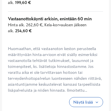
alk.
199,60
€
Vastaanottokäynti arkisin, enintään 60 min
Hinta
alk.
262,60
€
,
Kela-korvauksen jälkeen
alk.
254,60
€
Huomaathan, että vastaanoton keston perusteella 
määrittyvään hinta-arvioon eivät sisälly esimerkiksi 
vastaanotolla tehtävät tutkimukset, lausunnot ja 
toimenpiteet, ks. lisätietoja hinnastostamme. Jos 
varattu aika ei ole tarvittavaan hoitoon tai 
terveydenhoitopalvelun luonteeseen nähden riittävä, 
asiantuntijamme keskustelevat kanssasi tarpeellisista 
lisäpalveluista ja niiden hinnasta. Ilmoitettu...
Näytä lisää