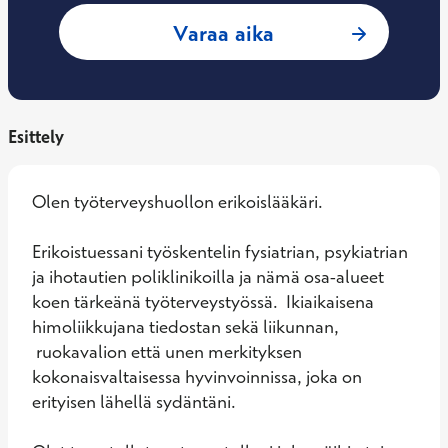
: Marika Pesonen, 
Varaa aika
Esittely
Olen työterveyshuollon erikoislääkäri. 

Erikoistuessani työskentelin fysiatrian, psykiatrian 
ja ihotautien poliklinikoilla ja nämä osa-alueet 
koen tärkeänä työterveystyössä.  Ikiaikaisena 
himoliikkujana tiedostan sekä liikunnan, 
 ruokavalion että unen merkityksen 
kokonaisvaltaisessa hyvinvoinnissa, joka on 
erityisen lähellä sydäntäni. 
