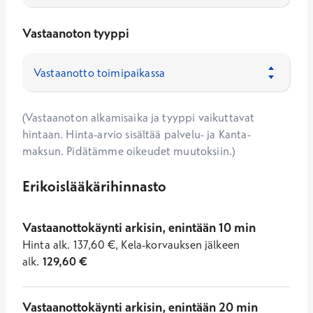
Vastaanoton tyyppi
(Vastaanoton alkamisaika ja tyyppi vaikuttavat
hintaan. Hinta-arvio sisältää palvelu- ja Kanta-
maksun. Pidätämme oikeudet muutoksiin.)
Erikoislääkärihinnasto
Vastaanottokäynti arkisin, enintään 10 min
Hinta
alk.
137,60
€
,
Kela-korvauksen jälkeen
alk.
129,60
€
Vastaanottokäynti arkisin, enintään 20 min