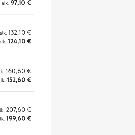
97,10
€
n
alk.
132,10
€
alk.
124,10
€
alk.
160,60
€
lk.
152,60
€
alk.
207,60
€
lk.
199,60
€
lk.