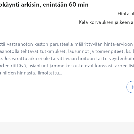
okäynti arkisin, enintään 60 min
Hinta
a
Kela-korvauksen jälkeen
a
ä vastaanoton keston perusteella määrittyvään hinta-arvioon ei
aanotolla tehtävät tutkimukset, lausunnot ja toimenpiteet, ks. li
 Jos varattu aika ei ole tarvittavaan hoitoon tai terveydenhoit
den riittävä, asiantuntijamme keskustelevat kanssasi tarpeellisi
a niiden hinnasta. Ilmoitettu...
N