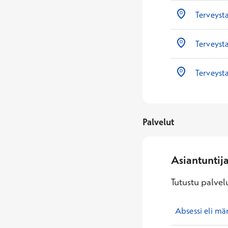
Terveyst
Terveyst
Terveysta
Palvelut
Asiantuntij
Tutustu palvelu
Absessi eli mä