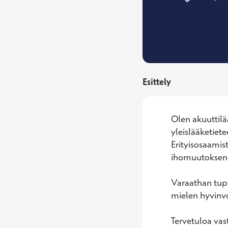
Esittely
Olen akuuttilä
yleislääketiete
Erityisosaamis
ihomuutoksen p
Varaathan tupla
mielen hyvinvo
Tervetuloa vas