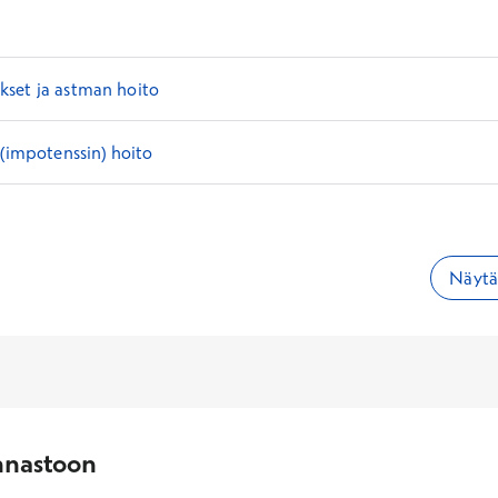
set ja astman hoito
 (impotenssin) hoito
Näytä 
nnastoon