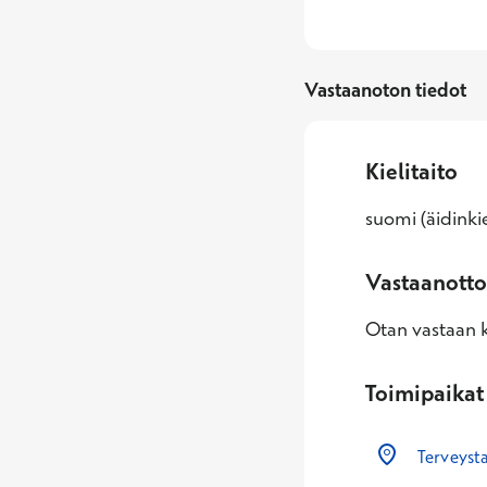
Vastaanoton tiedot
Kielitaito
suomi (äidinkie
Vastaanotto
Otan vastaan k
Toimipaikat
Terveyst