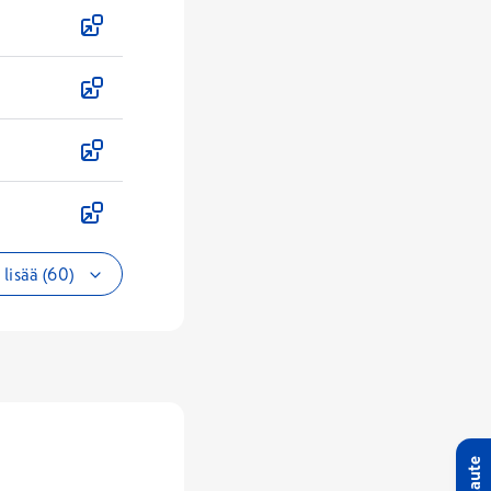
lisää (60)
Palaute