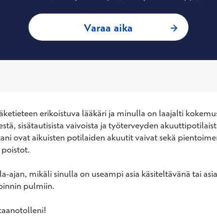
: Katja Pelkonen, Y
Varaa aika
äketieteen erikoistuva lääkäri ja minulla on laajalti kokemu
estä, sisätautisista vaivoista ja työterveyden akuuttipotilaista
tani ovat aikuisten potilaiden akuutit vaivat sekä pientoime
oistot.

-ajan, mikäli sinulla on useampi asia käsiteltävänä tai asiasi
innin pulmiin.

taanotolleni!