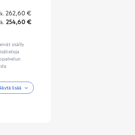
262,60
€
lk.
254,60
€
lk.
vät sisälly 
sätietoja 
opalvelun 
sta 
äytä lisää