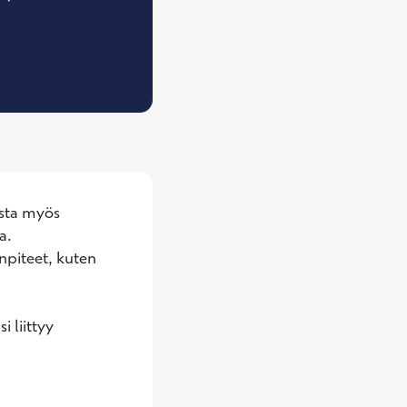
leislääkäri
sta myös 
. 
npiteet, kuten 
 liittyy 