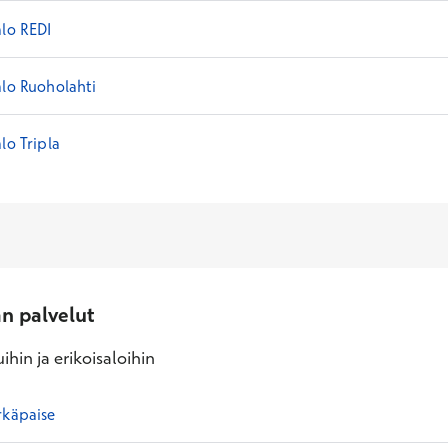
alo REDI
alo Ruoholahti
lo Tripla
an palvelut
ihin ja erikoisaloihin
rkäpaise