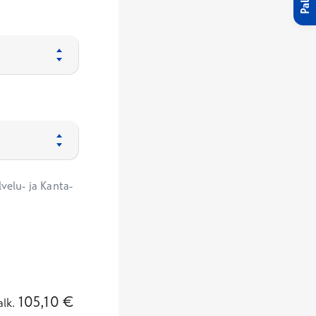
velu- ja Kanta-
105,10
€
alk.