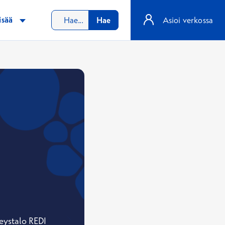
isää
Hae
Asioi verkossa
veystalo REDI