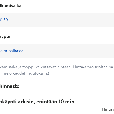
lkamisaika
yyppi
amisaika ja tyyppi vaikuttavat hintaan. Hinta-arvio sisältää pal
mme oikeudet muutoksiin.)
ihinnasto
käynti arkisin, enintään 10 min
Hinta