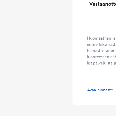
Vastaanott
Huomaathan, ett
esimerkiksi vast
hinnastostamme.
luonteeseen näh
lisäpalveluista j
Avaa hinnasto