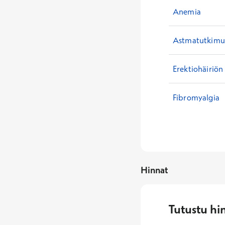
Anemia
Astmatutkimuk
Erektiohäiriön
Fibromyalgia
Hinnat
Tutustu hi