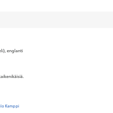
li), englanti
aikenikäisiä.
alo Kamppi