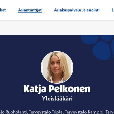
ikat
Asiantuntijat
Asiakaspalvelu ja asiointi
L
Katja Pelkonen
Yleislääkäri
alo Ruoholahti, Terveystalo Tripla, Terveystalo Kamppi, Ter