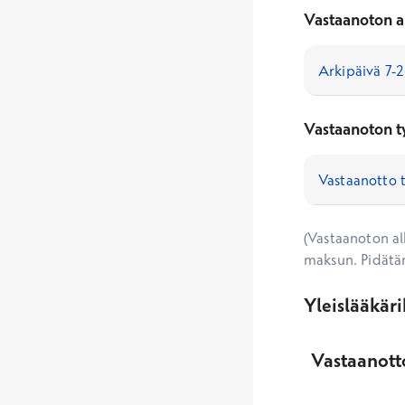
Vastaanoton a
Vastaanoton t
(Vastaanoton alk
maksun. Pidätä
Yleislääkär
Vastaanotto