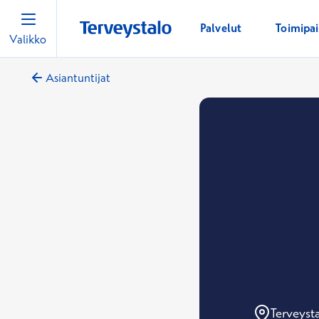
Palvelut
Toimipa
Valikko
Asiantuntijat
Terveyst