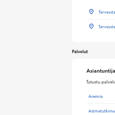
Terveyst
Terveysta
Palvelut
Asiantuntij
Tutustu palvelu
Anemia
Astmatutkimuk