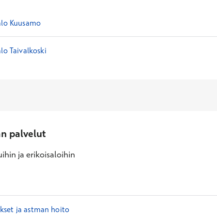
alo Kuusamo
lo Taivalkoski
an palvelut
ihin ja erikoisaloihin
set ja astman hoito