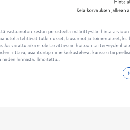
Hinta
a
Kela-korvauksen jälkeen
a
ä vastaanoton keston perusteella määrittyvään hinta-arvioon ei
aanotolla tehtävät tutkimukset, lausunnot ja toimenpiteet, ks. li
 Jos varattu aika ei ole tarvittavaan hoitoon tai terveydenhoit
den riittävä, asiantuntijamme keskustelevat kanssasi tarpeellisi
a niiden hinnasta. Ilmoitettu...
N