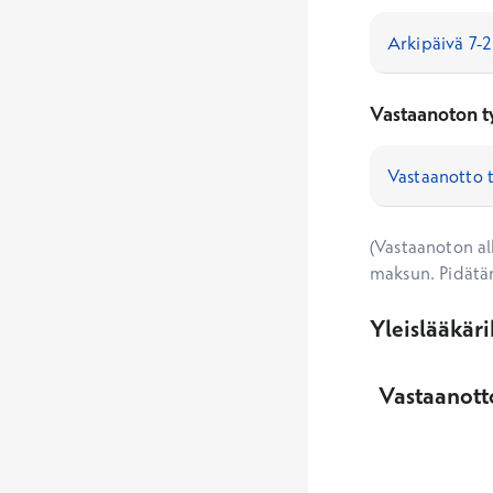
Vastaanoton t
(Vastaanoton alk
maksun. Pidätä
Yleislääkär
Vastaanotto