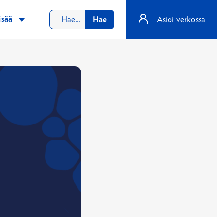
isää
Hae
Asioi verkossa