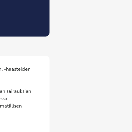
, Työterveyshuoltoon erikoistuva lääkäri
, -haasteiden 
en sairauksien 
ssa 
atillisen 