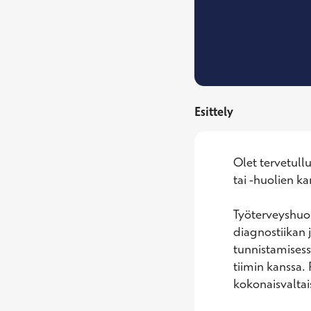
Esittely
Olet tervetull
tai -huolien kan
Työterveyshuol
diagnostiikan j
tunnistamisess
tiimin kanssa. 
kokonaisvaltai