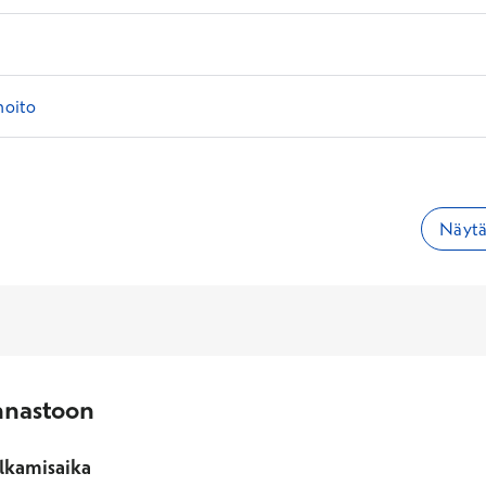
hoito
Näytä 
nnastoon
lkamisaika