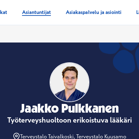
ikat
Asiantuntijat
Asiakaspalvelu ja asiointi
L
Jaakko Pulkkanen
Työterveyshuoltoon erikoistuva lääkäri
Terveystalo Taivalkoski, Terveystalo Kuusamo