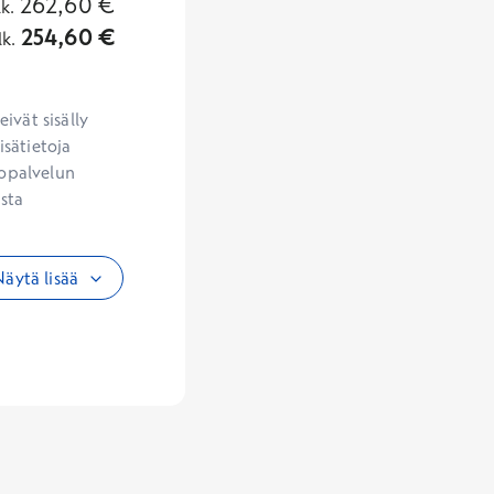
262,60
€
lk.
254,60
€
lk.
vät sisälly 
sätietoja 
opalvelun 
sta 
äytä lisää