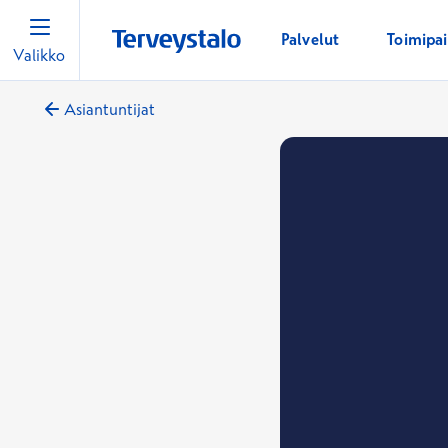
Palvelut
Toimipa
Valikko
Asiantuntijat