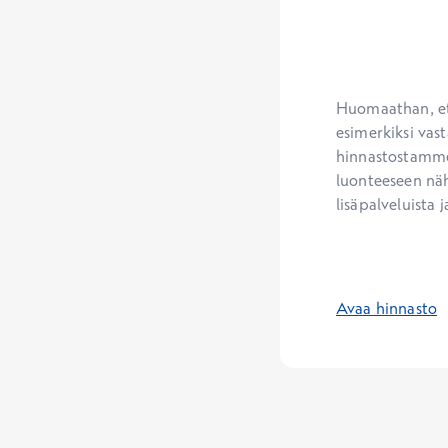
Huomaathan, ett
esimerkiksi vast
hinnastostamme.
luonteeseen näh
lisäpalveluista j
Avaa hinnasto