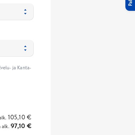
velu- ja Kanta-
105,10
€
alk.
97,10
€
n
alk.