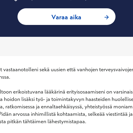
: Jaakko Pulkkanen
Varaa aika
ut vastaanotolleni sekä uusien että vanhojen terveysvaivojen
ssa.

toon erikoistuvana lääkärinä erityisosaamiseni on varsinais
a hoidon lisäksi työ- ja toimintakyvyn haasteiden huolellise
a, ratkomisessa ja ennaltaehkäisyssä, yhteistyössä moniamm
Pidän arvossa inhimillistä kohtaamista, selkeää viestintää ja 
sta pitkän tähtäimen lähestymistapaa.
