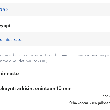
yyppi
amisaika ja tyyppi vaikuttavat hintaan. Hinta-arvio sisältää pal
mme oikeudet muutoksiin.)
ihinnasto
käynti arkisin, enintään 10 min
Hinta
Kela-korvauksen jälkee