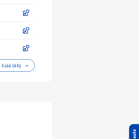
lisää (46)
Palaute