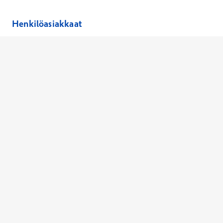
Henkilöasiakkaat
Hinnasto
Ajanvaraus
Toimipaikat
Asiantuntijat
Anna palautetta
Ajan peruutus
Kaikki palvelut