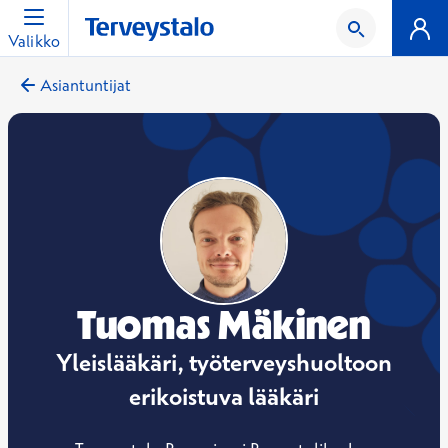
Valikko
Asiantuntijat
Tuomas Mäkinen
Yleislääkäri, työterveyshuoltoon
erikoistuva lääkäri