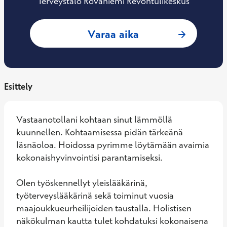
Terveystalo Rovaniemi Revontulikeskus
: Tuomas Mäkinen, 
Varaa aika
Esittely
Vastaanotollani kohtaan sinut lämmöllä 
kuunnellen. Kohtaamisessa pidän tärkeänä 
läsnäoloa. Hoidossa pyrimme löytämään avaimia 
kokonaishyvinvointisi parantamiseksi. 

Olen työskennellyt yleislääkärinä, 
työterveyslääkärinä sekä toiminut vuosia 
maajoukkueurheilijoiden taustalla. Holistisen 
näkökulman kautta tulet kohdatuksi kokonaisena 