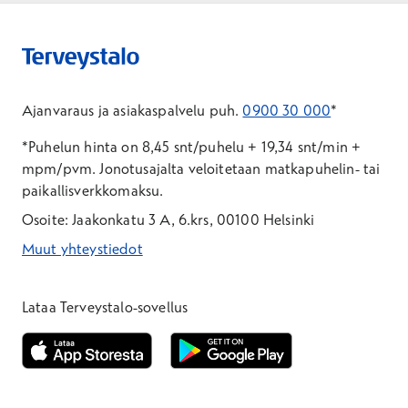
Ajanvaraus ja asiakaspalvelu puh.
0900 30 000
*
*Puhelun hinta on 8,45 snt/puhelu + 19,34 snt/min +
mpm/pvm.
Jonotusajalta veloitetaan matkapuhelin- tai
paikallisverkkomaksu.
Osoite: Jaakonkatu 3 A, 6.krs, 00100 Helsinki
Muut yhteystiedot
*Puhelun hinta on 8,35 snt/puhelu + 19,33 snt/min + mpm/pvm
*Puhelun hinta on matkapuhelinliittymästä 8,35 snt/puhelu + 
Lataa Terveystalo-sovellus
Avautuu uuteen ikkunaan
Avautuu uuteen ikkunaan