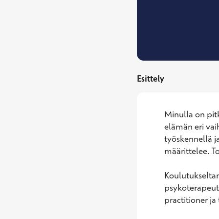
Esittely
Minulla on pi
elämän eri vaih
työskennellä ja
määrittelee. To
Koulutukseltani
psykoterapeutt
practitioner ja 