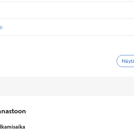
ti
Näytä
nnastoon
lkamisaika