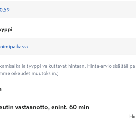
yyppi
amisaika ja tyyppi vaikuttavat hintaan. Hinta-arvio sisältää pal
mme oikeudet muutoksiin.)
a
eutin vastaanotto, enint. 60 min
Hi