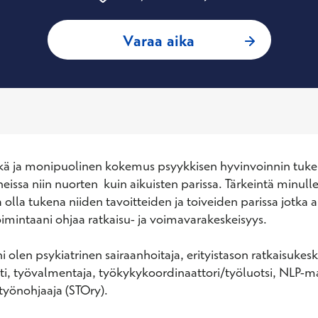
: Päivi Mikkola, Ps
Varaa aika
tkä ja monipuolinen kokemus psyykkisen hyvinvoinnin tuke
eissa niin nuorten  kuin aikuisten parissa. Tärkeintä minulle
 olla tukena niiden tavoitteiden ja toiveiden parissa jotka as
imintaani ohjaa ratkaisu- ja voimavarakeskeisyys.  

 olen psykiatrinen sairaanhoitaja, erityistason ratkaisukesk
i, työvalmentaja, työkykykoordinaattori/työluotsi, NLP-ma
työnohjaaja (STOry).  
