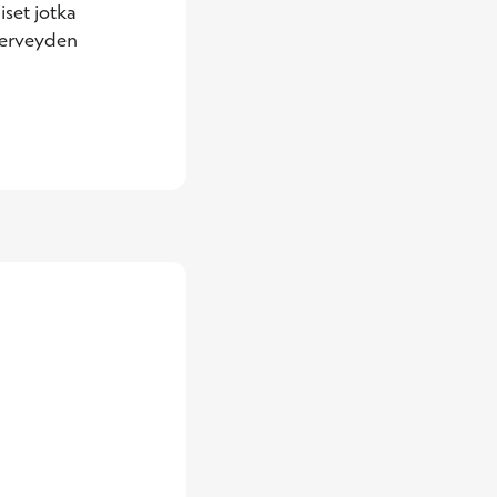
set jotka 
terveyden 