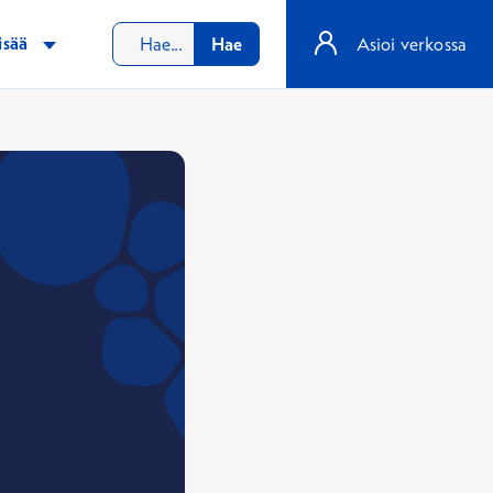
isää
Hae
Asioi verkossa