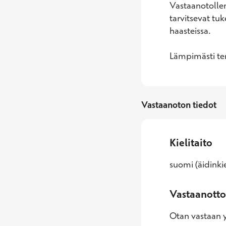
Vastaanotolleni
tarvitsevat tu
haasteissa.

Lämpimästi ter
Vastaanoton tiedot
Kielitaito
suomi (äidinkie
Vastaanotto
Otan vastaan yl