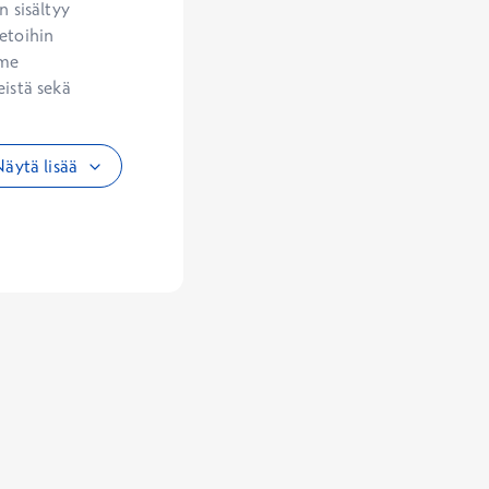
 sisältyy 
etoihin 
me 
istä sekä 
äytä lisää