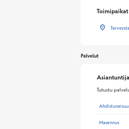
Toimipaikat
Terveysta
Palvelut
Asiantuntij
Tutustu palvelu
Ahdistuneisuu
Masennus