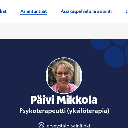
ikat
Asiantuntijat
Asiakaspalvelu ja asiointi
L
Päivi Mikkola
Psykoterapeutti (yksilöterapia)
Terveystalo Seinäjoki