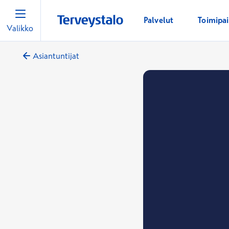
Palvelut
Toimipa
Valikko
Asiantuntijat