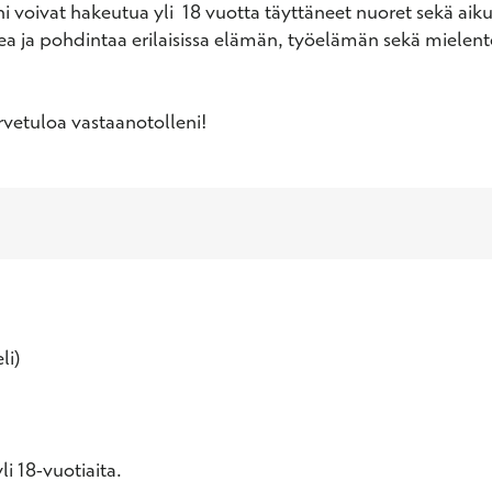
 voivat hakeutua yli  18 vuotta täyttäneet nuoret sekä aikui
kea ja pohdintaa erilaisissa elämän, työelämän sekä mielen
vetuloa vastaanotolleni!
li)
i 18-vuotiaita.