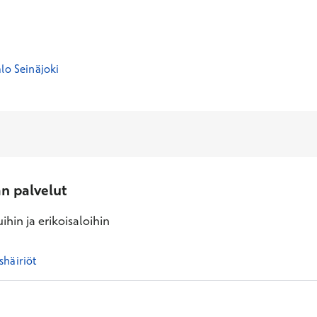
lo Seinäjoki
an palvelut
ihin ja erikoisaloihin
shäiriöt