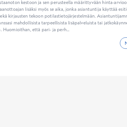
staanoton kestoon ja sen perusteella määrittyvään hinta-arvioon
aanottoajan lisäksi myös se aika, jonka asiantuntija käyttää esiti
ekä kirjausten tekoon potilastietojärjestelmään. Asiantuntijam
nssasi mahdollisista tarpeellisista lisäpalveluista tai jatkokäynne
. Huomioithan, että pari- ja perh...
N