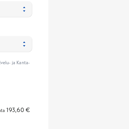
velu- ja Kanta-
193,60
€
nta