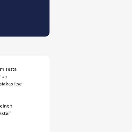
ykoterapeutti (yksilöterapia)
misesta 
 on 
iakas itse 
einen 
ster 