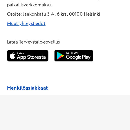
paikallisverkkomaksu.
Osoite: Jaakonkatu 3 A, 6.krs, 00100 Helsinki
Muut yhteystiedot
*Puhelun hinta on 8,35 snt/puhelu + 19,33 snt/min + mpm/pvm
*Puhelun hinta on matkapuhelinliittymästä 8,35 snt/puhelu + 
Lataa Terveystalo-sovellus
Avautuu uuteen ikkunaan
Avautuu uuteen ikkunaan
Henkilöasiakkaat
Hinnasto
Ajanvaraus