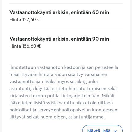
Vastaanottokäynti arkisin, enintään 60 min
Hinta
127,60
€
Vastaanottokäynti arkisin, enintään 90 min
Hinta
156,60
€
Ilmoitettuun vastaanoton kestoon ja sen perusteella 
määrittyvään hinta-arvioon sisältyy varsinaisen 
vastaanottoajan lisäksi myös se aika, jonka 
asiantuntija käyttää esitietoihin tutustumiseen sekä 
kirjausten tekoon potilastietojärjestelmään. Mikäli 
lääketieteellisistä syistä varattu aika ei ole riittävä 
hoidolliset ja terveydenhuoltopalvelun luonteeseen 
liittyvät seikat huomioiden, asiantuntijamme...
Näytä lisää