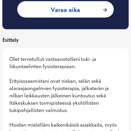
: Mika Laakkonen, 
Varaa aika
Esittely
Olet tervetullut vastaanotolleni tuki- ja 
liikuntaelinten fysioterapiaan. 

Erityisosaamistani ovat niskan, selän sekä 
alaraajaongelmien fysioterapia, jalkaterän ja 
nilkan leikkausten jälkeinen kuntoutus sekä 
Itäkeskuksen toimipisteessä yksilöllisten 
tukipohjallisten valmistus. 

Hoidan mielelläni kaikenikäisiä asiakkaita, myös 