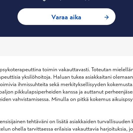
: Anu Leinonen, Ps
Varaa aika
epsykoterapeuttina toimin vakauttavasti. Toteutan mielellän
peuttisia yksilöhoitoja. Haluan tukea asiakkaitani olemaan 
imivia ihmissuhteita sekä merkityksellisyyden kokemusta.
paljon pikkulapsiperheiden kanssa ja auttanut perheenjäsen
iden vahvistamisessa. Minulla on pitkä kokemus aikuispsyki
ensisijainen tehtäväni on lisätä asiakkaiden turvallisuuden
lun ohella tarvittaessa erilaisia vakauttavia harjoituksia, jo