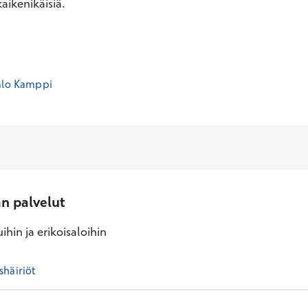
aikenikäisiä.
alo Kamppi
an palvelut
ihin ja erikoisaloihin
shäiriöt