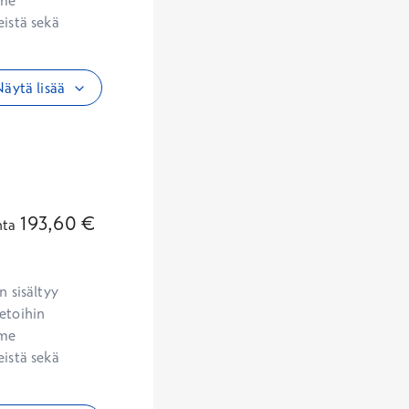
me 
istä sekä 
äytä lisää
193,60
€
nta
 sisältyy 
etoihin 
me 
istä sekä 