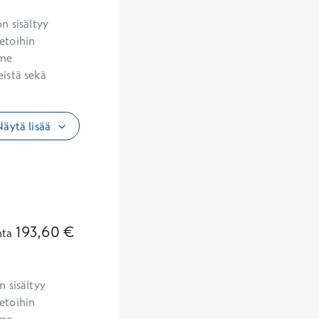
etoihin 
me 
istä sekä 
äytä lisää
193,60
€
nta
 sisältyy 
etoihin 