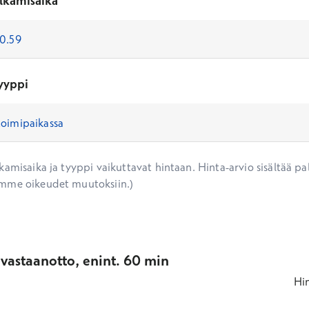
lkamisaika
yyppi
amisaika ja tyyppi vaikuttavat hintaan. Hinta-arvio sisältää pal
mme oikeudet muutoksiin.)
vastaanotto, enint. 60 min
Hi