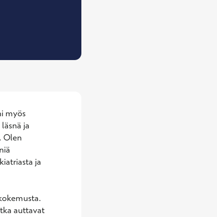
ykoterapeutti (pari- ja perheterapia), Psykologi
i myös 
läsnä ja 
 Olen 
iä 
atriasta ja 
 kokemusta. 
tka auttavat 