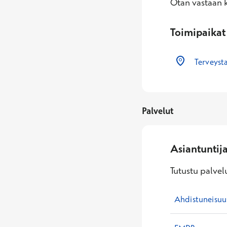
Otan vastaan k
Toimipaikat
Terveyst
Palvelut
Asiantuntij
Tutustu palvelu
Ahdistuneisuu