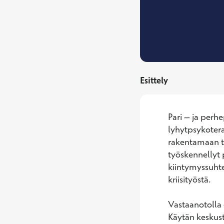
Esittely
Pari – ja perh
lyhytpsykotera
rakentamaan to
työskennellyt 
kiintymyssuhte
kriisityöstä.

Vastaanotolla 
Käytän keskuste