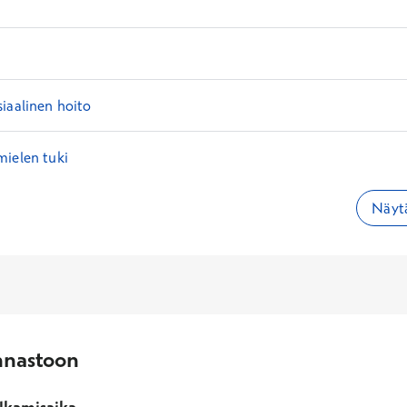
iaalinen hoito
mielen tuki
Näytä
nnastoon