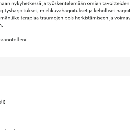
maan nykyhetkessä ja työskentelemään omien tavoitteiden s
itysharjoitukset, mielikuvaharjoitukset ja keholliset harjoit
änliike terapiaa traumojen pois herkistämiseen ja voimav
. 

taanotolleni!
li)