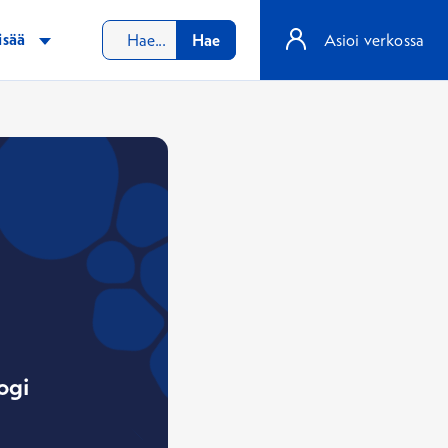
isää
Hae
Asioi verkossa
ogi