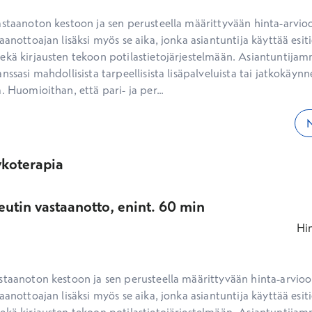
aanottoajan lisäksi myös se aika, jonka asiantuntija käyttää esiti
ekä kirjausten tekoon potilastietojärjestelmään. Asiantuntijam
nssasi mahdollisista tarpeellisista lisäpalveluista tai jatkokäynne
. Huomioithan, että pari- ja per...
N
koterapia
eutin vastaanotto, enint. 60 min
Hi
staanoton kestoon ja sen perusteella määrittyvään hinta-arvioon
aanottoajan lisäksi myös se aika, jonka asiantuntija käyttää esiti