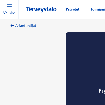
Palvelut
Toimipa
Valikko
Asiantuntijat
Ps