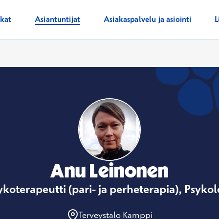
ikat
Asiantuntijat
Asiakaspalvelu ja asiointi
L
Anu Leinonen
ykoterapeutti (pari- ja perheterapia), Psykol
Terveystalo Kamppi