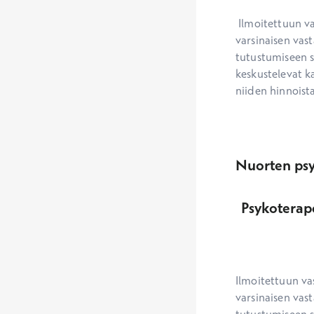
 Ilmoitettuun vastaanoton kestoon ja sen perusteella määrittyvään hinta-arvioon sisältyy 
varsinaisen vast
tutustumiseen s
keskustelevat ka
niiden hinnoista
Nuorten psy
Psykoterap
Ilmoitettuun va
varsinaisen vast