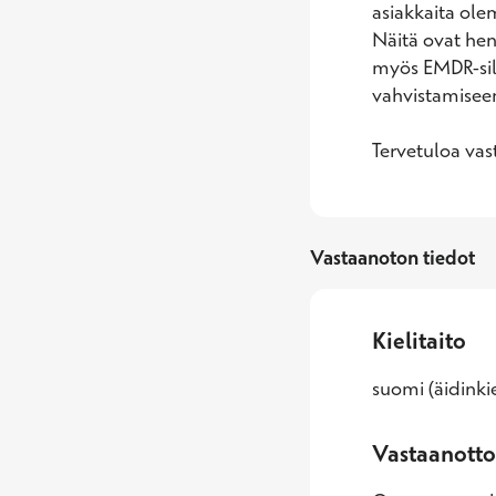
asiakkaita ole
Näitä ovat heng
myös EMDR-silm
vahvistamiseen
Tervetuloa vas
Vastaanoton tiedot
Kielitaito
suomi (äidinkie
Vastaanotto