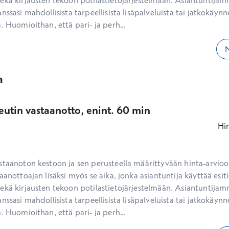
ekä kirjausten tekoon potilastietojärjestelmään. Asiantuntijam
nssasi mahdollisista tarpeellisista lisäpalveluista tai jatkokäynne
. Huomioithan, että pari- ja perh...
N
a
eutin vastaanotto, enint. 60 min
Hi
staanoton kestoon ja sen perusteella määrittyvään hinta-arvioon
aanottoajan lisäksi myös se aika, jonka asiantuntija käyttää esiti
ekä kirjausten tekoon potilastietojärjestelmään. Asiantuntijam
nssasi mahdollisista tarpeellisista lisäpalveluista tai jatkokäynne
. Huomioithan, että pari- ja perh...