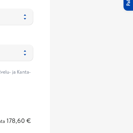
velu- ja Kanta-
178,60
€
nta