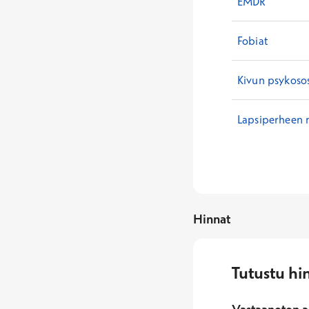
EMDR
Fobiat
Kivun psykosos
Lapsiperheen 
Hinnat
Tutustu hi