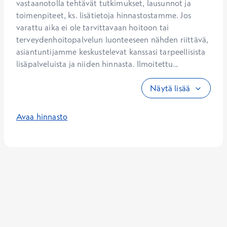
vastaanotolla tehtävät tutkimukset, lausunnot ja 
toimenpiteet, ks. lisätietoja hinnastostamme. Jos 
varattu aika ei ole tarvittavaan hoitoon tai 
terveydenhoitopalvelun luonteeseen nähden riittävä, 
asiantuntijamme keskustelevat kanssasi tarpeellisista 
lisäpalveluista ja niiden hinnasta. Ilmoitettu...
Näytä lisää
Avaa hinnasto