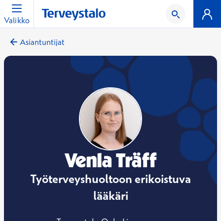
Valikko
Asiantuntijat
Venla Träff
Työterveyshuoltoon erikoistuva
lääkäri