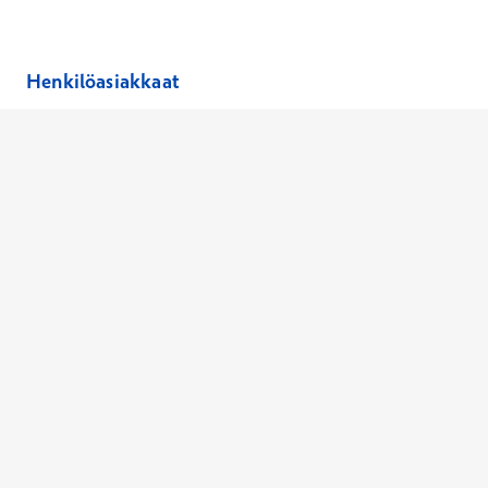
Henkilöasiakkaat
Hinnasto
Ajanvaraus
Toimipaikat
Asiantuntijat
Anna palautetta
Ajan peruutus