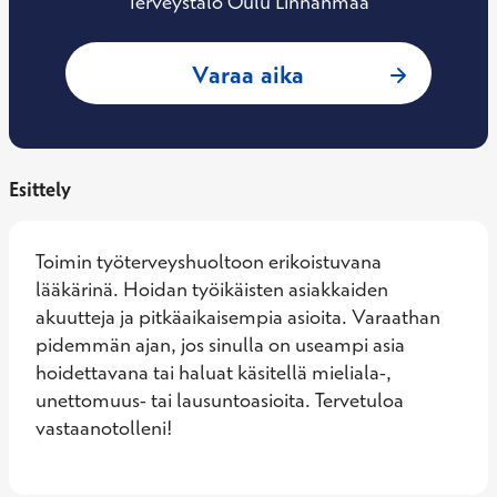
Terveystalo Oulu Linnanmaa
: Venla Träff, Työ
Varaa aika
Esittely
Toimin työterveyshuoltoon erikoistuvana 
lääkärinä. Hoidan työikäisten asiakkaiden 
akuutteja ja pitkäaikaisempia asioita. Varaathan 
pidemmän ajan, jos sinulla on useampi asia 
hoidettavana tai haluat käsitellä mieliala-, 
unettomuus- tai lausuntoasioita. Tervetuloa 
vastaanotolleni!