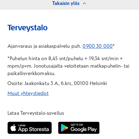
Takaisin ylös
Ajanvaraus ja asiakaspalvelu puh.
0900 30 000
*
*Puhelun hinta on 8,45 snt/puhelu + 19,34 snt/min +
mpm/pvm.
Jonotusajalta veloitetaan matkapuhelin- tai
paikallisverkkomaksu.
Osoite: Jaakonkatu 3 A, 6.krs, 00100 Helsinki
Muut yhteystiedot
*Puhelun hinta on 8,35 snt/puhelu + 19,33 snt/min + mpm/pvm
*Puhelun hinta on matkapuhelinliittymästä 8,35 snt/puhelu + 
Lataa Terveystalo-sovellus
Avautuu uuteen ikkunaan
Avautuu uuteen ikkunaan