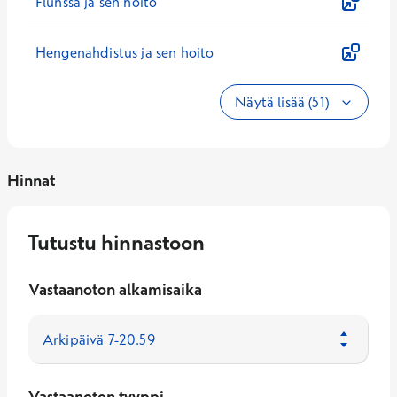
Flunssa ja sen hoito
Hengenahdistus ja sen hoito
Näytä lisää (51)
Hinnat
Tutustu hinnastoon
Vastaanoton alkamisaika
Vastaanoton tyyppi