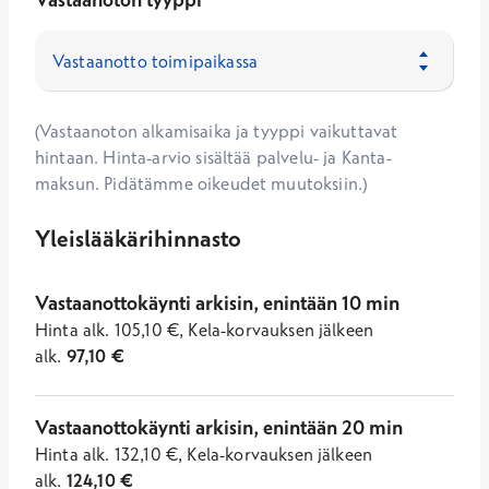
(Vastaanoton alkamisaika ja tyyppi vaikuttavat
hintaan. Hinta-arvio sisältää palvelu- ja Kanta-
maksun. Pidätämme oikeudet muutoksiin.)
Yleislääkärihinnasto
Vastaanottokäynti arkisin, enintään 10 min
Hinta
alk.
105,10
€
,
Kela-korvauksen jälkeen
alk.
97,10
€
Vastaanottokäynti arkisin, enintään 20 min
Hinta
alk.
132,10
€
,
Kela-korvauksen jälkeen
alk.
124,10
€