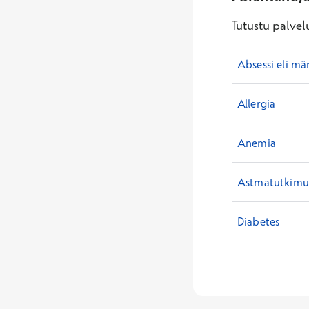
Tutustu palvelu
Absessi eli mä
Allergia
Anemia
Astmatutkimuk
Diabetes