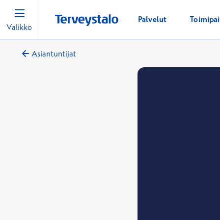
Palvelut
Toimipa
Valikko
Asiantuntijat