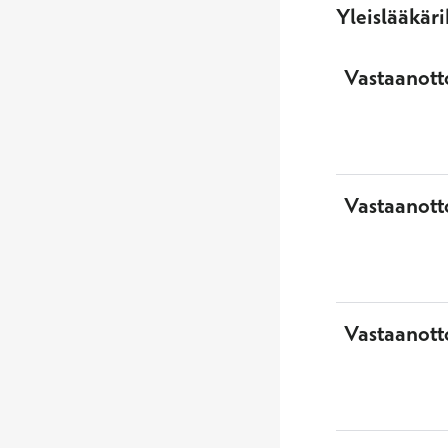
Yleislääkär
Vastaanotto
Vastaanott
Vastaanott