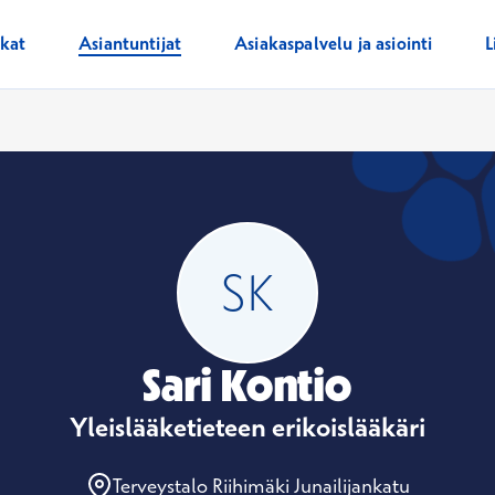
ikat
Asiantuntijat
Asiakaspalvelu ja asiointi
L
Sari Kontio
Yleislääketieteen erikoislääkäri
Terveystalo Riihimäki Junailijankatu