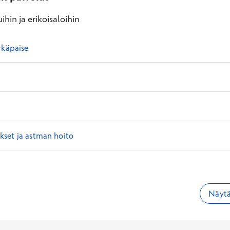
ihin ja erikoisaloihin
rkäpaise
set ja astman hoito
Näytä