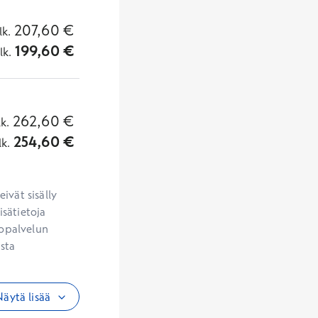
207,60
€
lk.
199,60
€
lk.
262,60
€
lk.
254,60
€
lk.
vät sisälly 
sätietoja 
opalvelun 
sta 
äytä lisää