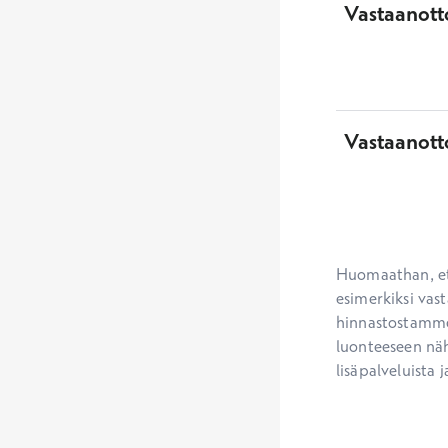
Vastaanotto
Vastaanott
Huomaathan, ett
esimerkiksi vast
hinnastostamme.
luonteeseen näh
lisäpalveluista j