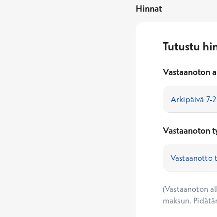
Hinnat
Tutustu hi
Vastaanoton a
Vastaanoton t
(Vastaanoton alk
maksun. Pidätä