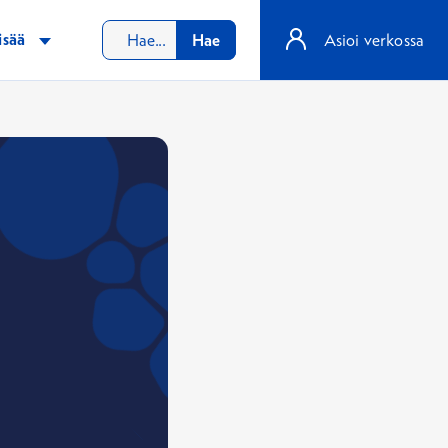
isää
Hae
Asioi verkossa