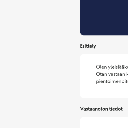
Esittely
Olen yleislääk
Otan vastaan k
pientoimenpite
Vastaanoton tiedot