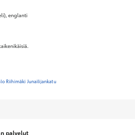
li), englanti
aikenikäisiä.
lo Riihimäki Junailijankatu
an palvelut