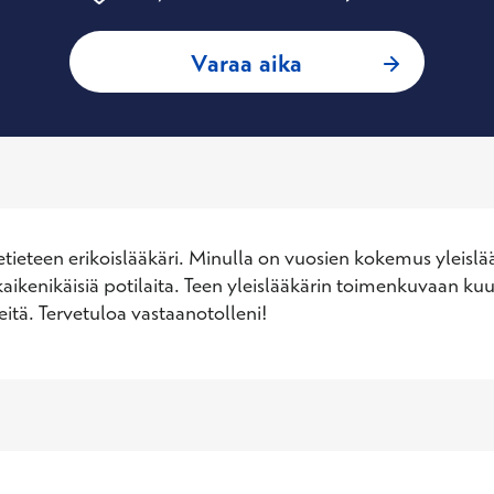
: Sari Kontio, Ylei
Varaa aika
etieteen erikoislääkäri. Minulla on vuosien kokemus yleislää
aikenikäisiä potilaita. Teen yleislääkärin toimenkuvaan kuu
itä. Tervetuloa vastaanotolleni!