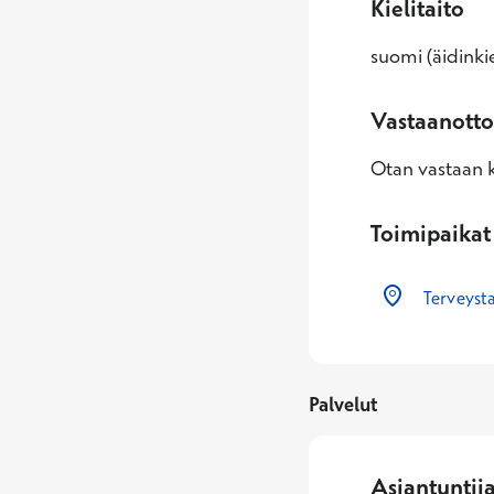
Kielitaito
suomi (äidinkie
Vastaanotto
Otan vastaan k
Toimipaikat
Terveysta
Palvelut
Asiantuntij