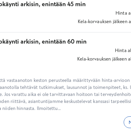
käynti arkisin, enintään 45 min
Hinta
a
Kela-korvauksen jälkeen
a
okäynti arkisin, enintään 60 min
Hinta
a
Kela-korvauksen jälkeen
a
ä vastaanoton keston perusteella määrittyvään hinta-arvioon ei
aanotolla tehtävät tutkimukset, lausunnot ja toimenpiteet, ks. li
 Jos varattu aika ei ole tarvittavaan hoitoon tai terveydenhoit
den riittävä, asiantuntijamme keskustelevat kanssasi tarpeellisi
a niiden hinnasta. Ilmoitettu...
N