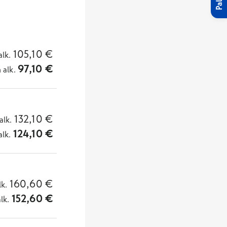
105,10
€
alk.
97,10
€
n
alk.
132,10
€
alk.
124,10
€
alk.
160,60
€
lk.
152,60
€
alk.