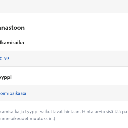
nnastoon
lkamisaika
yyppi
amisaika ja tyyppi vaikuttavat hintaan. Hinta-arvio sisältää pal
mme oikeudet muutoksiin.)