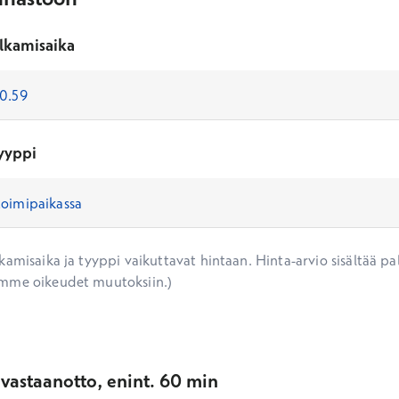
lkamisaika
yyppi
amisaika ja tyyppi vaikuttavat hintaan. Hinta-arvio sisältää pal
mme oikeudet muutoksiin.)
vastaanotto, enint. 60 min