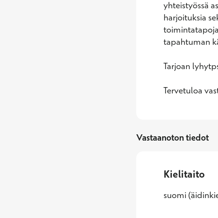
yhteistyössä as
harjoituksia s
toimintatapoja
tapahtuman käs
Tarjoan lyhytps
Tervetuloa vas
Vastaanoton tiedot
Kielitaito
suomi (äidinkie