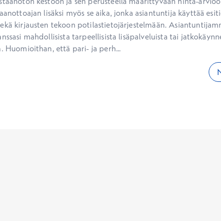
staanoton kestoon ja sen perusteella määrittyvään hinta-arvioon
aanottoajan lisäksi myös se aika, jonka asiantuntija käyttää esiti
ekä kirjausten tekoon potilastietojärjestelmään. Asiantuntijam
nssasi mahdollisista tarpeellisista lisäpalveluista tai jatkokäynne
. Huomioithan, että pari- ja perh...
N