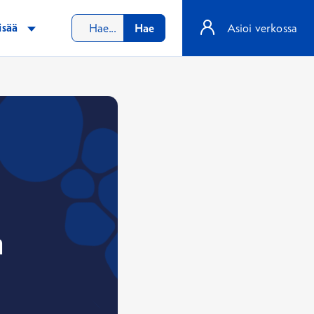
isää
Hae
Asioi verkossa
a