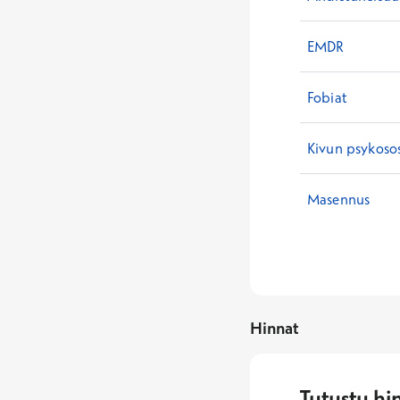
EMDR
Fobiat
Kivun psykosos
Masennus
Hinnat
Tutustu hi