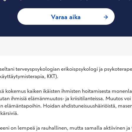
: Marketta Kokkine
Varaa aika
eltani terveyspsykologian erikoispsykologi ja psykoterapeu
käyttäytymisterapia, KKT). 

kä kokemus kaiken ikäisten ihmisten hoitamisesta monenlai
tan ihmisiä elämänmuutos- ja kriisitilanteissa. Muutos voi l
in elämäntapoihin. Hoidan ahdistuneisuushäiriöistä, masen
ärsiviä. 

eeni on lempeä ja rauhallinen, mutta samalla aktiivinen ja t