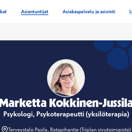
ikat
Asiantuntijat
Asiakaspalvelu ja asiointi
L
Marketta Kokkinen-Jussil
Psykologi, Psykoterapeutti (yksilöterapia)
Terveystalo Pasila, Ratapihantie (Triplan sivutoimipiste)