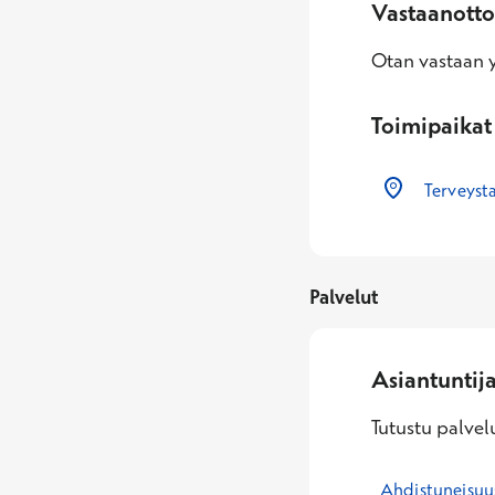
Vastaanotto
Otan vastaan yl
Toimipaikat
Terveysta
Palvelut
Asiantuntij
Tutustu palvelu
Ahdistuneisuu