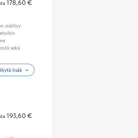
178,60
€
nta
etoihin 
me 
istä sekä 
äytä lisää
193,60
€
nta