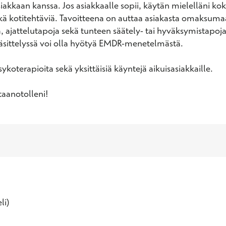
iakkaan kanssa. Jos asiakkaalle sopii, käytän mielelläni kok
ekä kotitehtäviä. Tavoitteena on auttaa asiakasta omaksumaa
, ajattelutapoja sekä tunteen säätely- tai hyväksymistapoja.
ittelyssä voi olla hyötyä EMDR-menetelmästä. 

ykoterapioita sekä yksittäisiä käyntejä aikuisasiakkaille.

taanotolleni!
li)