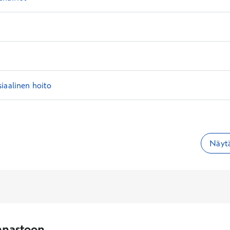
iaalinen hoito
Näytä
nnastoon