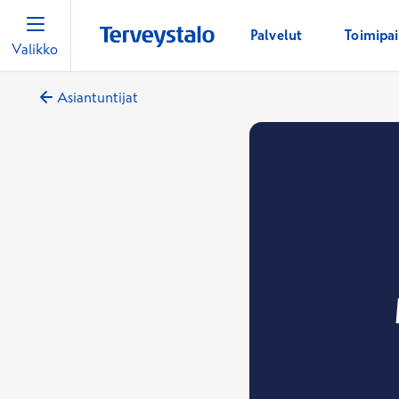
Palvelut
Toimipa
Valikko
Asiantuntijat