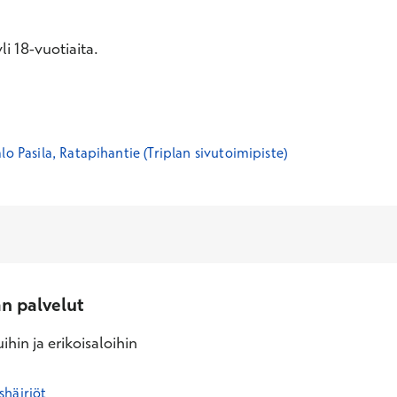
i 18-vuotiaita.
lo Pasila, Ratapihantie (Triplan sivutoimipiste)
an palvelut
ihin ja erikoisaloihin
shäiriöt