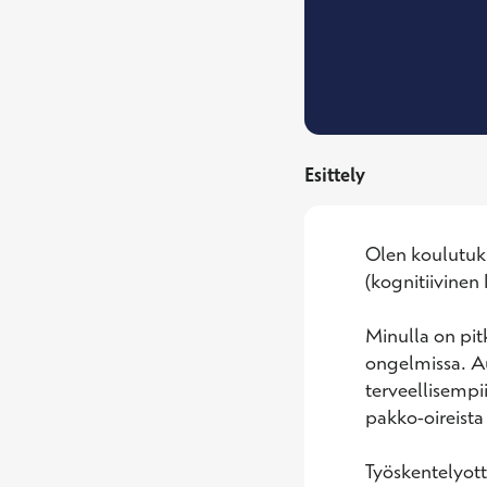
Esittely
Olen koulutuks
(kognitiivinen 
Minulla on pit
ongelmissa. Au
terveellisempi
pakko-oireista k
Työskentelyott