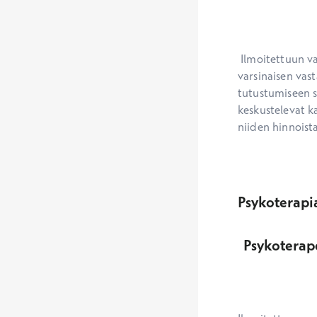
 Ilmoitettuun vastaanoton kestoon ja sen perusteella määrittyvään hinta-arvioon sisältyy 
varsinaisen vast
tutustumiseen s
keskustelevat ka
niiden hinnoista
Psykoterapi
Psykoterap