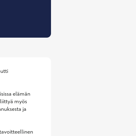
n-Jussila, Psykologi, Psykoterapeutti (yksilötera
tti 
sissa elämän 
iittyä myös 
nuksesta ja 
avoitteellinen 