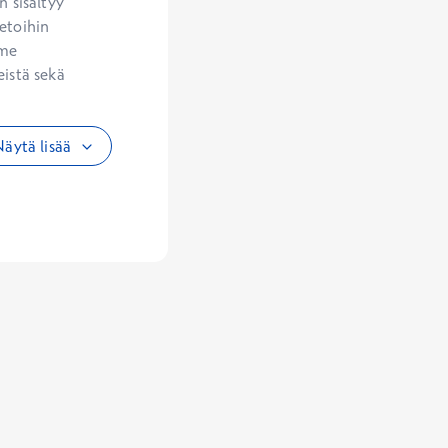
 sisältyy 
etoihin 
me 
istä sekä 
äytä lisää