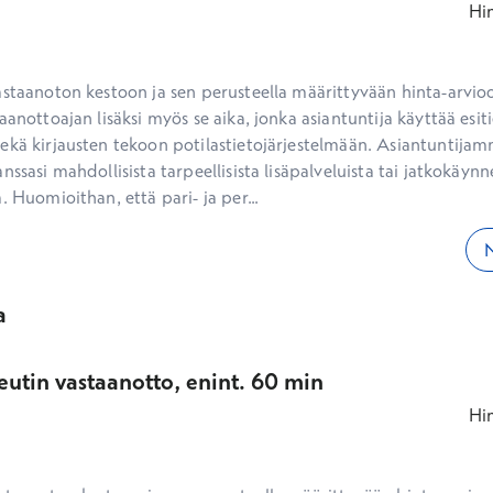
Hi
aanottoajan lisäksi myös se aika, jonka asiantuntija käyttää esiti
ekä kirjausten tekoon potilastietojärjestelmään. Asiantuntijam
nssasi mahdollisista tarpeellisista lisäpalveluista tai jatkokäynne
. Huomioithan, että pari- ja per...
N
a
eutin vastaanotto, enint. 60 min
Hi