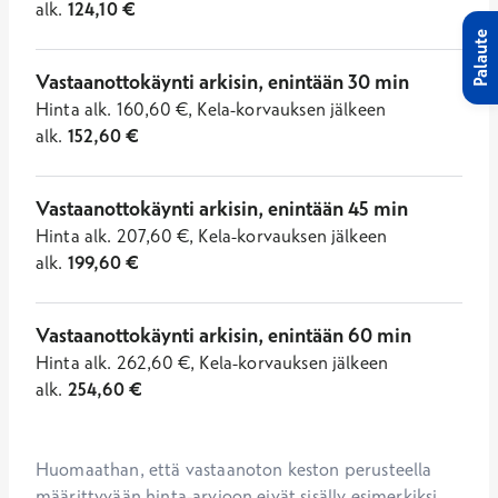
alk.
124,10
€
Palaute
Vastaanottokäynti arkisin, enintään 30 min
Hinta
alk.
160,60
€
,
Kela-korvauksen jälkeen
alk.
152,60
€
Vastaanottokäynti arkisin, enintään 45 min
Hinta
alk.
207,60
€
,
Kela-korvauksen jälkeen
alk.
199,60
€
Vastaanottokäynti arkisin, enintään 60 min
Hinta
alk.
262,60
€
,
Kela-korvauksen jälkeen
alk.
254,60
€
Huomaathan, että vastaanoton keston perusteella 
määrittyvään hinta-arvioon eivät sisälly esimerkiksi 