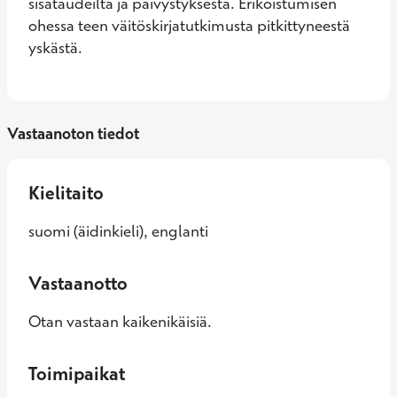
sisätaudeilta ja päivystyksestä. Erikoistumisen 
ohessa teen väitöskirjatutkimusta pitkittyneestä 
yskästä.
Vastaanoton tiedot
Kielitaito
suomi (äidinkieli), englanti
Vastaanotto
Otan vastaan kaikenikäisiä.
Toimipaikat