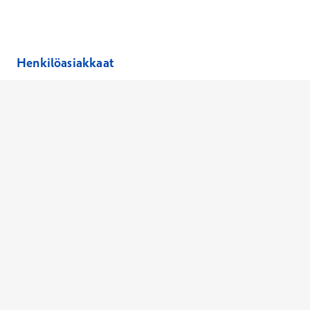
Avautuu uuteen ikkunaan
Avautuu uuteen ikkunaan
Henkilöasiakkaat
Hinnasto
Ajanvaraus
Toimipaikat
Asiantuntijat
Anna palautetta
Ajan peruutus