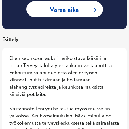
: Jiri Hämäläinen, 
Varaa aika
Esittely
Olen keuhkosairauksiin erikoistuva lääkäri ja 
pidän Terveystalolla yleislääkärin vastaanottoa. 
Erikoistumisalani puolesta olen erityisen 
kiinnostunut tutkimaan ja hoitamaan 
alahengitystieoireista ja keuhkosairauksista 
kärsiviä potilaita. 

Vastaanotolleni voi hakeutua myös muissakin 
vaivoissa. Keuhkosairauksien lisäksi minulla on 
työkokemusta terveyskeskuksesta sekä sairaalasta 