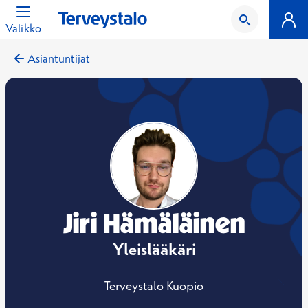
Valikko
Asiantuntijat
Jiri Hämäläinen
Yleislääkäri
Terveystalo Kuopio