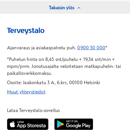
Takaisin ylös
Ajanvaraus ja asiakaspalvelu puh.
0900 30 000
*
*Puhelun hinta on 8,45 snt/puhelu + 19,34 snt/min +
mpm/pvm.
Jonotusajalta veloitetaan matkapuhelin- tai
paikallisverkkomaksu.
Osoite: Jaakonkatu 3 A, 6.krs, 00100 Helsinki
Muut yhteystiedot
*Puhelun hinta on 8,35 snt/puhelu + 19,33 snt/min + mpm/pvm
*Puhelun hinta on matkapuhelinliittymästä 8,35 snt/puhelu + 
Lataa Terveystalo-sovellus