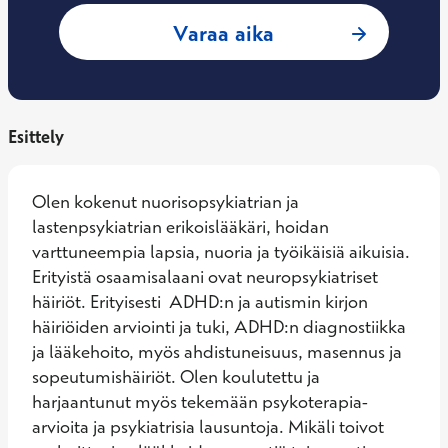
: Minna Dahlström,
Varaa aika
Esittely
Olen kokenut nuorisopsykiatrian ja 
lastenpsykiatrian erikoislääkäri, hoidan 
varttuneempia lapsia, nuoria ja työikäisiä aikuisia. 
Erityistä osaamisalaani ovat neuropsykiatriset 
häiriöt. Erityisesti  ADHD:n ja autismin kirjon 
häiriöiden arviointi ja tuki, ADHD:n diagnostiikka 
ja lääkehoito, myös ahdistuneisuus, masennus ja 
sopeutumishäiriöt. Olen koulutettu ja 
harjaantunut myös tekemään psykoterapia-
arvioita ja psykiatrisia lausuntoja. Mikäli toivot 