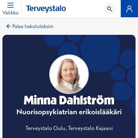
Valikko
Palaa hakutuloksiin
Minna Dahlström
Nuorisopsykiatrian erikoislääkäri
Terveystalo Oulu, Terveystalo Kajaani