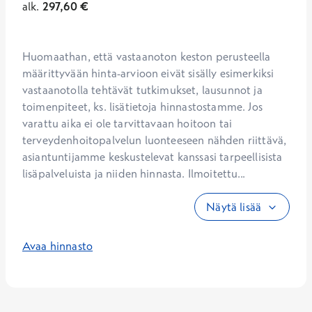
alk.
297,60
€
Huomaathan, että vastaanoton keston perusteella 
määrittyvään hinta-arvioon eivät sisälly esimerkiksi 
vastaanotolla tehtävät tutkimukset, lausunnot ja 
toimenpiteet, ks. lisätietoja hinnastostamme. Jos 
varattu aika ei ole tarvittavaan hoitoon tai 
terveydenhoitopalvelun luonteeseen nähden riittävä, 
asiantuntijamme keskustelevat kanssasi tarpeellisista 
lisäpalveluista ja niiden hinnasta. Ilmoitettu...
Näytä lisää
Avaa hinnasto