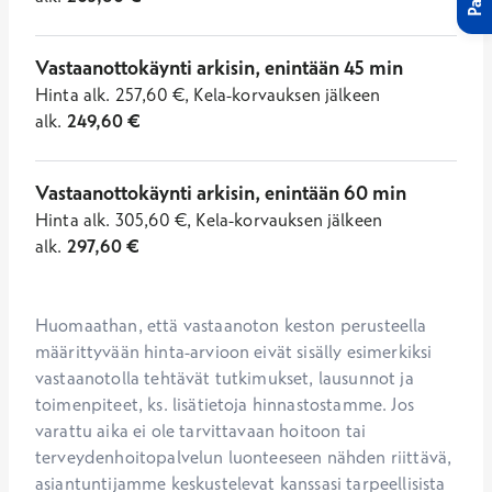
Vastaanottokäynti arkisin, enintään 45 min
Hinta
alk.
257,60
€
,
Kela-korvauksen jälkeen
alk.
249,60
€
Vastaanottokäynti arkisin, enintään 60 min
Hinta
alk.
305,60
€
,
Kela-korvauksen jälkeen
alk.
297,60
€
Huomaathan, että vastaanoton keston perusteella 
määrittyvään hinta-arvioon eivät sisälly esimerkiksi 
vastaanotolla tehtävät tutkimukset, lausunnot ja 
toimenpiteet, ks. lisätietoja hinnastostamme. Jos 
varattu aika ei ole tarvittavaan hoitoon tai 
terveydenhoitopalvelun luonteeseen nähden riittävä, 
asiantuntijamme keskustelevat kanssasi tarpeellisista 