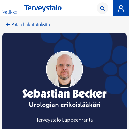
Valikko
Palaa hakutuloksiin
Sebastian Becker
Urologian erikoislääkäri
Terveystalo Lappeenranta