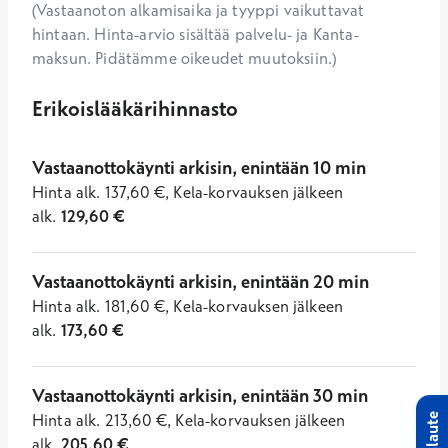
(Vastaanoton alkamisaika ja tyyppi vaikuttavat
hintaan. Hinta-arvio sisältää palvelu- ja Kanta-
maksun. Pidätämme oikeudet muutoksiin.)
Erikoislääkärihinnasto
Vastaanottokäynti arkisin, enintään 10 min
Hinta
alk.
137,60
€
,
Kela-korvauksen jälkeen
alk.
129,60
€
Vastaanottokäynti arkisin, enintään 20 min
Hinta
alk.
181,60
€
,
Kela-korvauksen jälkeen
alk.
173,60
€
Vastaanottokäynti arkisin, enintään 30 min
Hinta
alk.
213,60
€
,
Kela-korvauksen jälkeen
Palaute
alk.
205,60
€