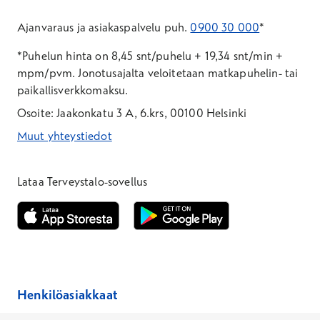
Ajanvaraus ja asiakaspalvelu puh.
0900 30 000
*
*Puhelun hinta on 8,45 snt/puhelu + 19,34 snt/min +
mpm/pvm.
Jonotusajalta veloitetaan matkapuhelin- tai
paikallisverkkomaksu.
Osoite: Jaakonkatu 3 A, 6.krs, 00100 Helsinki
Muut yhteystiedot
*Puhelun hinta on 8,35 snt/puhelu + 19,33 snt/min + mpm/pvm
*Puhelun hinta on matkapuhelinliittymästä 8,35 snt/puhelu + 
Lataa Terveystalo-sovellus
Avautuu uuteen ikkunaan
Avautuu uuteen ikkunaan
Henkilöasiakkaat