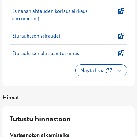
Esinahan ahtauden korjausleikkaus
(circumcisio)
Eturauhasen sairaudet
Eturauhasen ultraäänitutkimus
Näytä lisää (37)
Hinnat
Tutustu hinnastoon
Vastaanoton alkamisaika