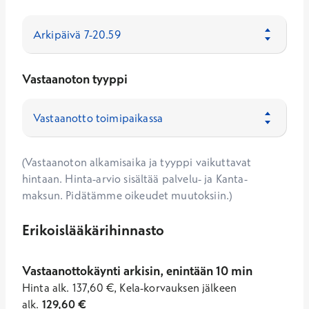
Vastaanoton tyyppi
(Vastaanoton alkamisaika ja tyyppi vaikuttavat
hintaan. Hinta-arvio sisältää palvelu- ja Kanta-
maksun. Pidätämme oikeudet muutoksiin.)
Erikoislääkärihinnasto
Vastaanottokäynti arkisin, enintään 10 min
Hinta
alk.
137,60
€
,
Kela-korvauksen jälkeen
alk.
129,60
€