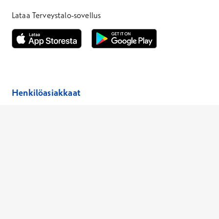
Lataa Terveystalo-sovellus
Avautuu uuteen ikkunaan
Avautuu uuteen ikkunaan
Henkilöasiakkaat
Hinnasto
Ajanvaraus
Toimipaikat
Asiantuntijat