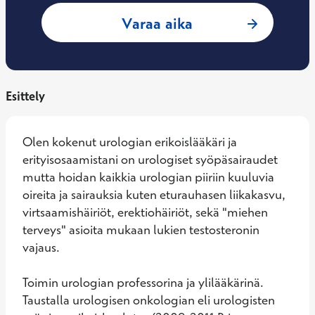
: Peter Boström, LT
Varaa aika
Esittely
Olen kokenut urologian erikoislääkäri ja 
erityisosaamistani on urologiset syöpäsairaudet 
mutta hoidan kaikkia urologian piiriin kuuluvia 
oireita ja sairauksia kuten eturauhasen liikakasvu, 
virtsaamishäiriöt, erektiohäiriöt, sekä "miehen 
terveys" asioita mukaan lukien testosteronin 
vajaus.

Toimin urologian professorina ja ylilääkärinä. 
Taustalla urologisen onkologian eli urologisten 