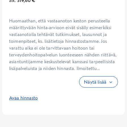
alk.
519,60
€
Huomaathan, että vastaanoton keston perusteella 
määrittyvään hinta-arvioon eivät sisälly esimerkiksi 
vastaanotolla tehtävät tutkimukset, lausunnot ja 
toimenpiteet, ks. lisätietoja hinnastostamme. Jos 
varattu aika ei ole tarvittavaan hoitoon tai 
terveydenhoitopalvelun luonteeseen nähden riittävä, 
asiantuntijamme keskustelevat kanssasi tarpeellisista 
lisäpalveluista ja niiden hinnasta. Ilmoitettu...
Näytä lisää
Avaa hinnasto