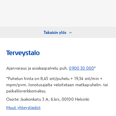
Takaisin ylös
Ajanvaraus ja asiakaspalvelu puh.
0900 30 000
*
*Puhelun hinta on 8,45 snt/puhelu + 19,34 snt/min +
mpm/pvm.
Jonotusajalta veloitetaan matkapuhelin- tai
paikallisverkkomaksu.
Osoite: Jaakonkatu 3 A, 6.krs, 00100 Helsinki
Muut yhteystiedot
*Puhelun hinta on 8,35 snt/puhelu + 19,33 snt/min + mpm/pvm
*Puhelun hinta on matkapuhelinliittymästä 8,35 snt/puhelu + 