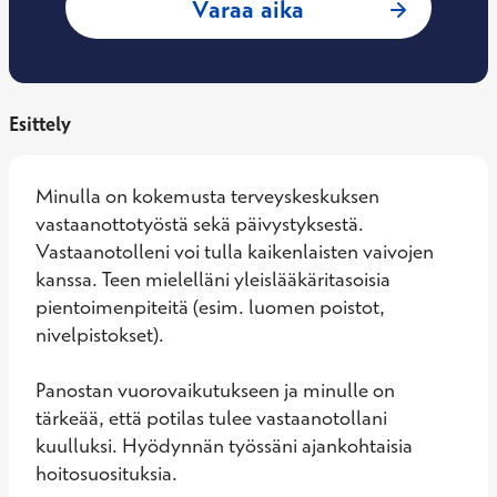
: Saidmohamed Al
Varaa aika
Esittely
Minulla on kokemusta terveyskeskuksen 
vastaanottotyöstä sekä päivystyksestä. 
Vastaanotolleni voi tulla kaikenlaisten vaivojen 
kanssa. Teen mielelläni yleislääkäritasoisia 
pientoimenpiteitä (esim. luomen poistot, 
nivelpistokset). 

Panostan vuorovaikutukseen ja minulle on 
tärkeää, että potilas tulee vastaanotollani 
kuulluksi. Hyödynnän työssäni ajankohtaisia 
hoitosuosituksia. 
