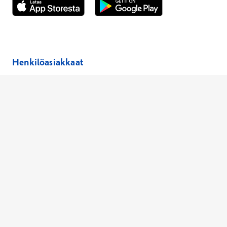
Avautuu uuteen ikkunaan
Avautuu uuteen ikkunaan
Henkilöasiakkaat
Hinnasto
Ajanvaraus
Toimipaikat
Asiantuntijat
Anna palautetta