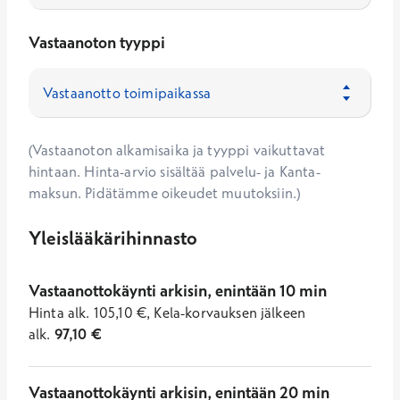
Vastaanoton tyyppi
(Vastaanoton alkamisaika ja tyyppi vaikuttavat
hintaan. Hinta-arvio sisältää palvelu- ja Kanta-
maksun. Pidätämme oikeudet muutoksiin.)
Yleislääkärihinnasto
Vastaanottokäynti arkisin, enintään 10 min
Hinta
alk.
105,10
€
,
Kela-korvauksen jälkeen
alk.
97,10
€
Vastaanottokäynti arkisin, enintään 20 min