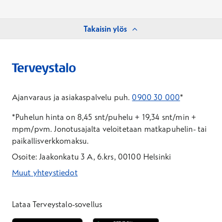
Takaisin ylös
Ajanvaraus ja asiakaspalvelu puh.
0900 30 000
*
*Puhelun hinta on 8,45 snt/puhelu + 19,34 snt/min +
mpm/pvm.
Jonotusajalta veloitetaan matkapuhelin- tai
paikallisverkkomaksu.
Osoite: Jaakonkatu 3 A, 6.krs, 00100 Helsinki
Muut yhteystiedot
*Puhelun hinta on 8,35 snt/puhelu + 19,33 snt/min + mpm/pvm
*Puhelun hinta on matkapuhelinliittymästä 8,35 snt/puhelu + 
Lataa Terveystalo-sovellus