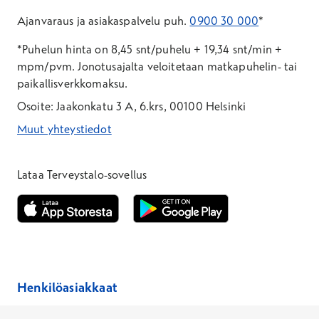
Ajanvaraus ja asiakaspalvelu puh.
0900 30 000
*
*Puhelun hinta on 8,45 snt/puhelu + 19,34 snt/min +
mpm/pvm.
Jonotusajalta veloitetaan matkapuhelin- tai
paikallisverkkomaksu.
Osoite: Jaakonkatu 3 A, 6.krs, 00100 Helsinki
Muut yhteystiedot
*Puhelun hinta on 8,35 snt/puhelu + 19,33 snt/min + mpm/pvm
*Puhelun hinta on matkapuhelinliittymästä 8,35 snt/puhelu + 
Lataa Terveystalo-sovellus
Avautuu uuteen ikkunaan
Avautuu uuteen ikkunaan
Henkilöasiakkaat