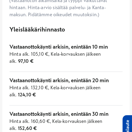
(Vastaanoton alkamisaika ja tyyppi vaikuttavat
hintaan. Hinta-arvio sisältää palvelu- ja Kanta-
maksun. Pidätämme oikeudet muutoksiin.)
Yleislääkärihinnasto
Vastaanottokäynti arkisin, enintään 10 min
Hinta
alk.
105,10
€
,
Kela-korvauksen jälkeen
alk.
97,10
€
Vastaanottokäynti arkisin, enintään 20 min
Hinta
alk.
132,10
€
,
Kela-korvauksen jälkeen
alk.
124,10
€
Vastaanottokäynti arkisin, enintään 30 min
Hinta
alk.
160,60
€
,
Kela-korvauksen jälkeen
Palaute
alk.
152,60
€