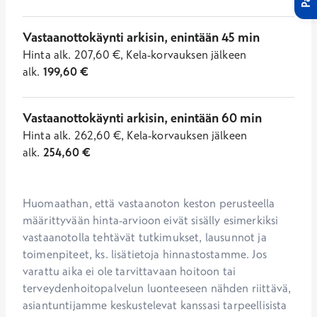
Vastaanottokäynti arkisin, enintään 45 min
Hinta
alk.
207,60
€
,
Kela-korvauksen jälkeen
alk.
199,60
€
Vastaanottokäynti arkisin, enintään 60 min
Hinta
alk.
262,60
€
,
Kela-korvauksen jälkeen
alk.
254,60
€
Huomaathan, että vastaanoton keston perusteella 
määrittyvään hinta-arvioon eivät sisälly esimerkiksi 
vastaanotolla tehtävät tutkimukset, lausunnot ja 
toimenpiteet, ks. lisätietoja hinnastostamme. Jos 
varattu aika ei ole tarvittavaan hoitoon tai 
terveydenhoitopalvelun luonteeseen nähden riittävä, 
asiantuntijamme keskustelevat kanssasi tarpeellisista 