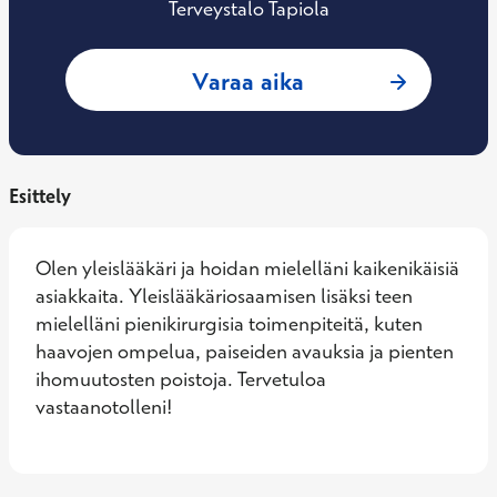
Terveystalo Tapiola
: Mohamed Al-Ram
Varaa aika
Esittely
Olen yleislääkäri ja hoidan mielelläni kaikenikäisiä 
asiakkaita. Yleislääkäriosaamisen lisäksi teen 
mielelläni pienikirurgisia toimenpiteitä, kuten 
haavojen ompelua, paiseiden avauksia ja pienten 
ihomuutosten poistoja. Tervetuloa 
vastaanotolleni!