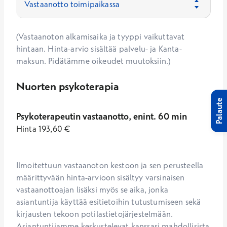
(Vastaanoton alkamisaika ja tyyppi vaikuttavat
hintaan. Hinta-arvio sisältää palvelu- ja Kanta-
maksun. Pidätämme oikeudet muutoksiin.)
Nuorten psykoterapia
Palaute
Psykoterapeutin vastaanotto, enint. 60 min
Hinta
193,60
€
Ilmoitettuun vastaanoton kestoon ja sen perusteella 
määrittyvään hinta-arvioon sisältyy varsinaisen 
vastaanottoajan lisäksi myös se aika, jonka 
asiantuntija käyttää esitietoihin tutustumiseen sekä 
kirjausten tekoon potilastietojärjestelmään. 
Asiantuntijamme keskustelevat kanssasi mahdollisista 