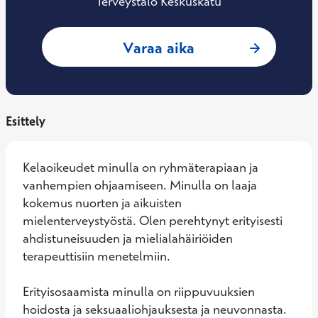
Terveystalo Keskuskatu
: Jenica Apell, Ps
Varaa aika
Esittely
Kelaoikeudet minulla on ryhmäterapiaan ja 
vanhempien ohjaamiseen. Minulla on laaja 
kokemus nuorten ja aikuisten 
mielenterveystyöstä. Olen perehtynyt erityisesti 
ahdistuneisuuden ja mielialahäiriöiden 
terapeuttisiin menetelmiin. 

Erityisosaamista minulla on riippuvuuksien 
hoidosta ja seksuaaliohjauksesta ja neuvonnasta. 