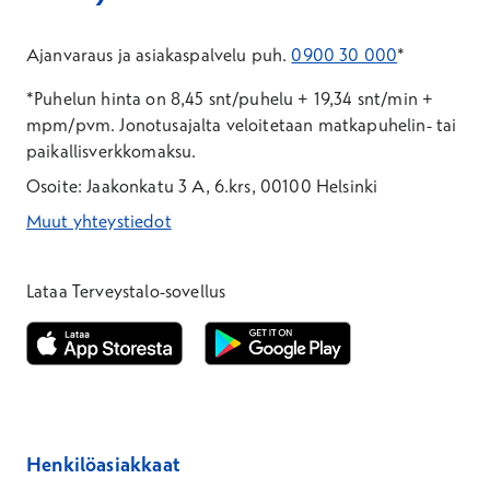
Ajanvaraus ja asiakaspalvelu puh.
0900 30 000
*
*Puhelun hinta on 8,45 snt/puhelu + 19,34 snt/min +
mpm/pvm.
Jonotusajalta veloitetaan matkapuhelin- tai
paikallisverkkomaksu.
Osoite: Jaakonkatu 3 A, 6.krs, 00100 Helsinki
Muut yhteystiedot
*Puhelun hinta on 8,35 snt/puhelu + 19,33 snt/min + mpm/pvm
*Puhelun hinta on matkapuhelinliittymästä 8,35 snt/puhelu + 
Lataa Terveystalo-sovellus
Avautuu uuteen ikkunaan
Avautuu uuteen ikkunaan
Henkilöasiakkaat