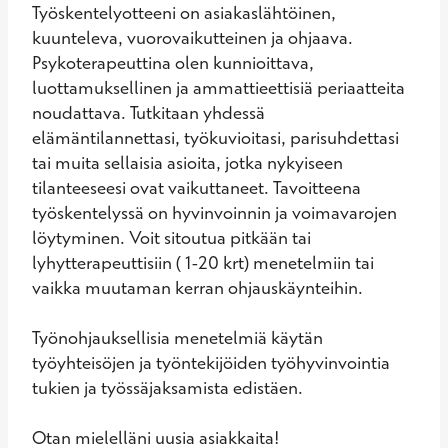
Työskentelyotteeni on asiakaslähtöinen, 
kuunteleva, vuorovaikutteinen ja ohjaava. 
Psykoterapeuttina olen kunnioittava, 
luottamuksellinen ja ammattieettisiä periaatteita 
noudattava. Tutkitaan yhdessä 
elämäntilannettasi, työkuvioitasi, parisuhdettasi 
tai muita sellaisia asioita, jotka nykyiseen 
tilanteeseesi ovat vaikuttaneet. Tavoitteena 
työskentelyssä on hyvinvoinnin ja voimavarojen 
löytyminen. Voit sitoutua pitkään tai 
lyhytterapeuttisiin ( 1-20 krt) menetelmiin tai 
vaikka muutaman kerran ohjauskäynteihin.

Työnohjauksellisia menetelmiä käytän 
työyhteisöjen ja työntekijöiden työhyvinvointia 
tukien ja työssäjaksamista edistäen.

Otan mielelläni uusia asiakkaita!