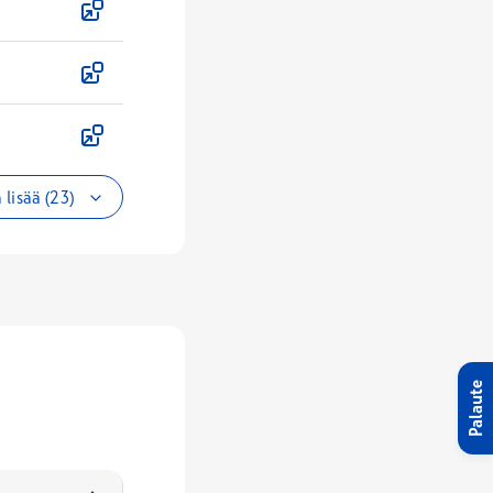
 lisää (23)
Palaute