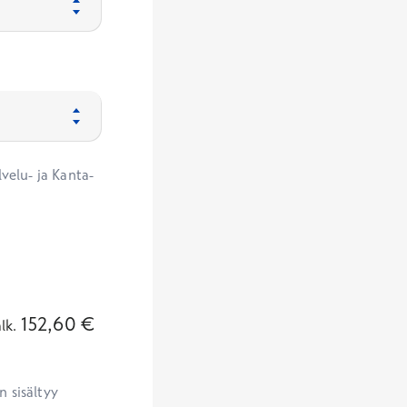
velu- ja Kanta-
152,60
€
alk.
 sisältyy 