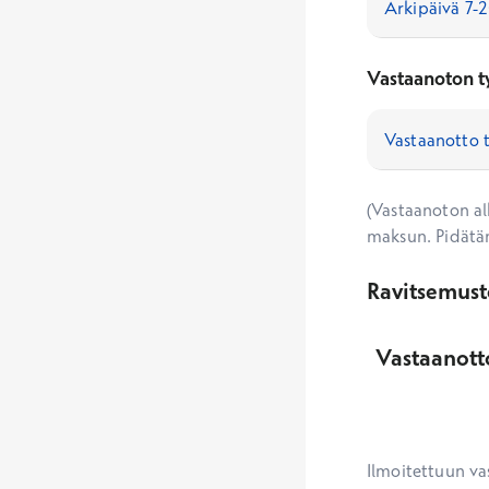
Vastaanoton t
(Vastaanoton alk
maksun. Pidätä
Ravitsemust
Vastaanott
Ilmoitettuun va