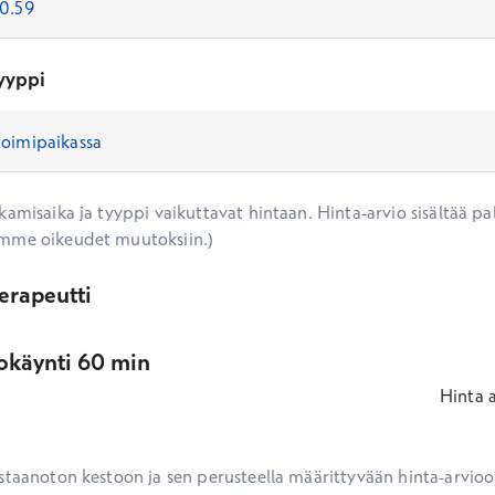
yyppi
amisaika ja tyyppi vaikuttavat hintaan. Hinta-arvio sisältää pal
mme oikeudet muutoksiin.)
erapeutti
okäynti 60 min
Hinta
staanoton kestoon ja sen perusteella määrittyvään hinta-arvioon