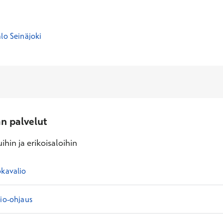
lo Seinäjoki
an palvelut
ihin ja erikoisaloihin
okavalio
lio-ohjaus