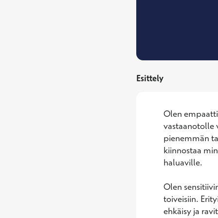
Esittely
Olen empaattin
vastaanotolle v
pienemmän tai
kiinnostaa min
haluaville. 

Olen sensitiiv
toiveisiin. Eri
ehkäisy ja ravi