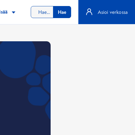
isää
Hae
Asioi verkossa