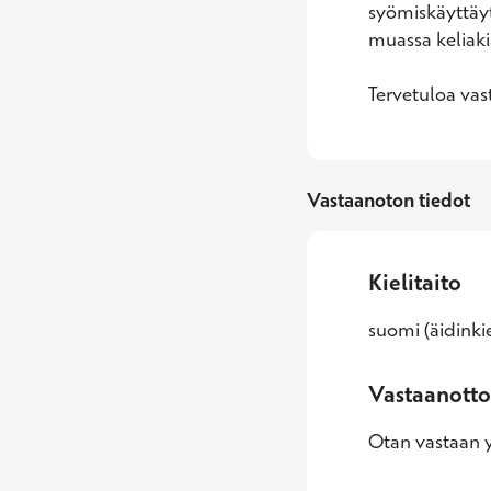
syömiskäyttäyt
muassa keliakia
Tervetuloa vas
Vastaanoton tiedot
Kielitaito
suomi (äidinkie
Vastaanotto
Otan vastaan yl