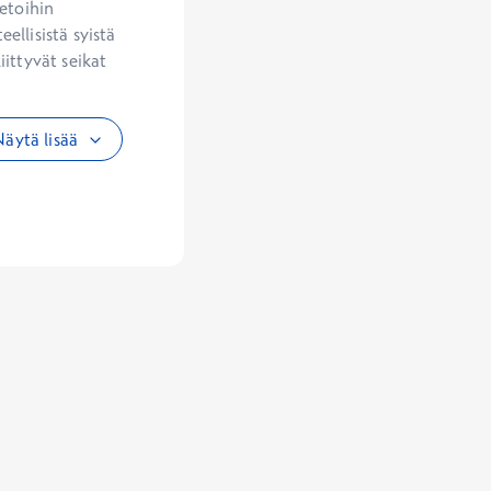
etoihin 
llisistä syistä 
ittyvät seikat 
äytä lisää