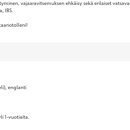
yminen, vajaaravitsemuksen ehkäisy sekä erilaiset vatsava
, IBS.

taanotolleni!
li), englanti
i 1-vuotiaita.