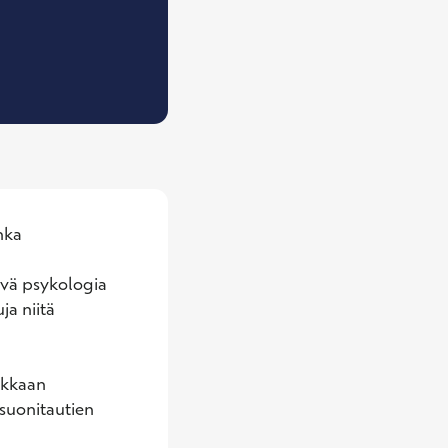
 Ravitsemusterapeutti
ka 
ä psykologia 
a niitä 
akkaan 
suonitautien 