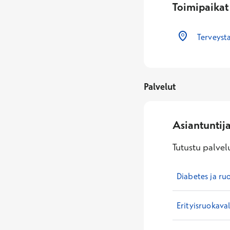
Toimipaikat
Terveysta
Palvelut
Asiantuntij
Tutustu palvelu
Diabetes ja ru
Erityisruokava