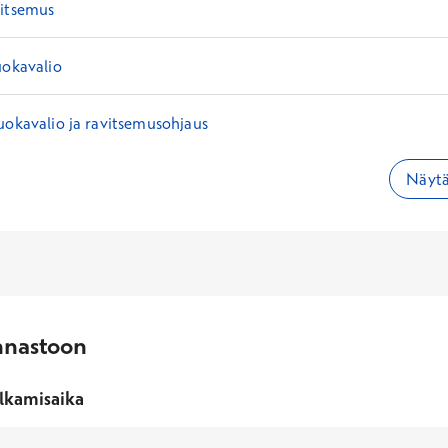
vitsemus
uokavalio
uokavalio ja ravitsemusohjaus
Näytä
nnastoon
lkamisaika