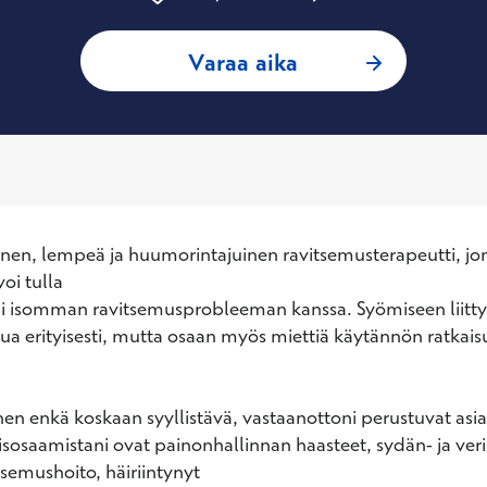
: Amanda Ahonen,
Varaa aika
en, lempeä ja huumorintajuinen ravitsemusterapeutti, jon
oi tulla

 isomman ravitsemusprobleeman kanssa. Syömiseen liittyv
ua erityisesti, mutta osaan myös miettiä käytännön ratkaisuj
inen enkä koskaan syyllistävä, vastaanottoni perustuvat asi
tyisosaamistani ovat painonhallinnan haasteet, sydän- ja veri
tsemushoito, häiriintynyt 
