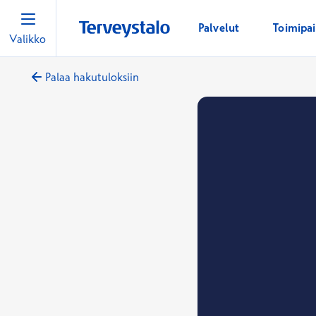
Palvelut
Toimipa
Valikko
Palaa hakutuloksiin