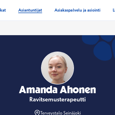
ikat
Asiantuntijat
Asiakaspalvelu ja asiointi
L
Amanda Ahonen
Ravitsemusterapeutti
Terveystalo Seinäjoki