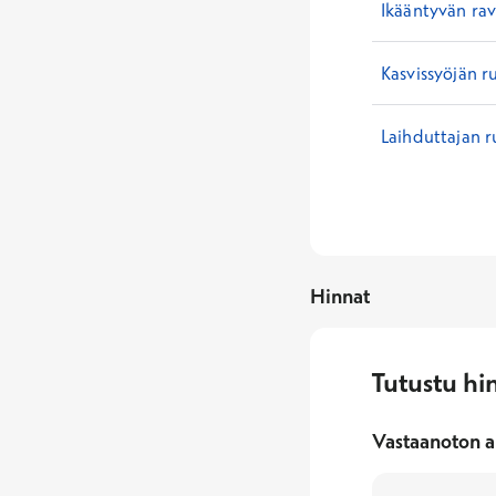
Ikääntyvän ra
Kasvissyöjän r
Laihduttajan r
Hinnat
Tutustu hi
Vastaanoton a