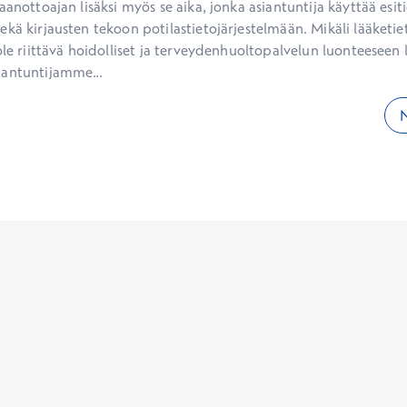
aanottoajan lisäksi myös se aika, jonka asiantuntija käyttää esiti
kä kirjausten tekoon potilastietojärjestelmään. Mikäli lääketietee
ole riittävä hoidolliset ja terveydenhuoltopalvelun luonteeseen li
iantuntijamme...
N