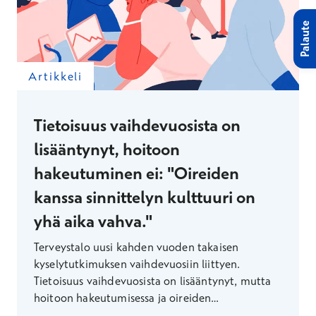
Palaute
Artikkeli
Tietoisuus vaihdevuosista on
lisääntynyt, hoitoon
hakeutuminen ei: "Oireiden
kanssa sinnittelyn kulttuuri on
yhä aika vahva."
Terveystalo uusi kahden vuoden takaisen
kyselytutkimuksen vaihdevuosiin liittyen.
Tietoisuus vaihdevuosista on lisääntynyt, mutta
hoitoon hakeutumisessa ja oireiden
tunnistamisessa on vielä parantamisen varaa.