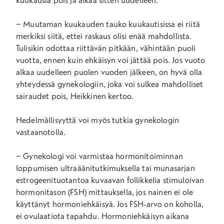
kuukausia pois ja alkaa sitten uudelleen.
− Muutaman kuukauden tauko kuukautisissa ei riitä
merkiksi siitä, ettei raskaus olisi enää mahdollista.
Tulisikin odottaa riittävän pitkään, vähintään puoli
vuotta, ennen kuin ehkäisyn voi jättää pois. Jos vuoto
alkaa uudelleen puolen vuoden jälkeen, on hyvä olla
yhteydessä gynekologiin, joka voi sulkea mahdolliset
sairaudet pois, Heikkinen kertoo.
Hedelmällisyyttä voi myös tutkia gynekologin
vastaanotolla.
− Gynekologi voi varmistaa hormonitoiminnan
loppumisen ultraäänitutkimuksella tai munasarjan
estrogeenituotantoa kuvaavan follikkelia stimuloivan
hormonitason (FSH) mittauksella, jos nainen ei ole
käyttänyt hormoniehkäisyä. Jos FSH-arvo on koholla,
ei ovulaatiota tapahdu. Hormoniehkäisyn aikana