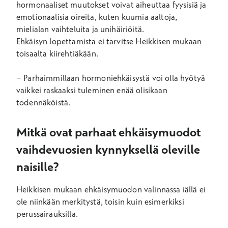
hormonaaliset muutokset voivat aiheuttaa fyysisiä ja
emotionaalisia oireita, kuten kuumia aaltoja,
mielialan vaihteluita ja unihäiriöitä.
Ehkäisyn lopettamista ei tarvitse Heikkisen mukaan
toisaalta kiirehtiäkään.
− Parhaimmillaan hormoniehkäisystä voi olla hyötyä
vaikkei raskaaksi tuleminen enää olisikaan
todennäköistä.
Mitkä ovat parhaat ehkäisymuodot
vaihdevuosien kynnyksellä oleville
naisille?
Heikkisen mukaan ehkäisymuodon valinnassa iällä ei
ole niinkään merkitystä, toisin kuin esimerkiksi
perussairauksilla.