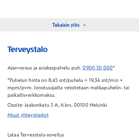
Takaisin ylös
Ajanvaraus ja asiakaspalvelu puh.
0900 30 000
*
*Puhelun hinta on 8,45 snt/puhelu + 19,34 snt/min +
mpm/pvm.
Jonotusajalta veloitetaan matkapuhelin- tai
paikallisverkkomaksu.
Osoite: Jaakonkatu 3 A, 6.krs, 00100 Helsinki
Muut yhteystiedot
*Puhelun hinta on 8,35 snt/puhelu + 19,33 snt/min + mpm/pvm
*Puhelun hinta on matkapuhelinliittymästä 8,35 snt/puhelu + 
Lataa Terveystalo-sovellus