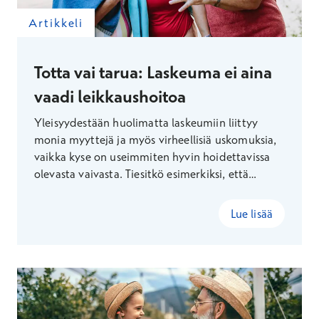
Artikkeli
Totta vai tarua: Laskeuma ei aina
vaadi leikkaushoitoa
Yleisyydestään huolimatta laskeumiin liittyy
monia myyttejä ja myös virheellisiä uskomuksia,
vaikka kyse on useimmiten hyvin hoidettavissa
olevasta vaivasta. Tiesitkö esimerkiksi, että
laskeumien syntyä on myös mahdollista
ennaltaehkäistä itse arkisilla valinnoilla?
Lue lisää