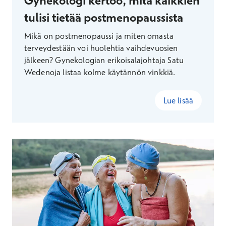
Gynekologi kertoo, mitä kaikkien
tulisi tietää postmenopaussista
Mikä on postmenopaussi ja miten omasta
terveydestään voi huolehtia vaihdevuosien
jälkeen? Gynekologian erikoisalajohtaja Satu
Wedenoja listaa kolme käytännön vinkkiä.
Lue lisää