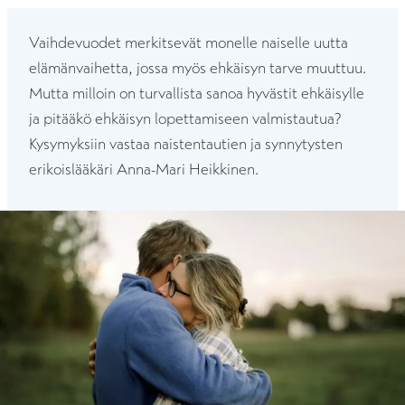
Vaihdevuodet merkitsevät monelle naiselle uutta
elämänvaihetta, jossa myös ehkäisyn tarve muuttuu.
Mutta milloin on turvallista sanoa hyvästit ehkäisylle
ja pitääkö ehkäisyn lopettamiseen valmistautua?
Kysymyksiin vastaa naistentautien ja synnytysten
erikoislääkäri Anna-Mari Heikkinen.