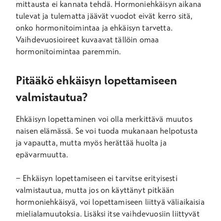
mittausta ei kannata tehdä. Hormoniehkäisyn aikana
tulevat ja tulematta jäävät vuodot eivät kerro sitä,
onko hormonitoimintaa ja ehkäisyn tarvetta.
Vaihdevuosioireet kuvaavat tällöin omaa
hormonitoimintaa paremmin.
Pitääkö ehkäisyn lopettamiseen
valmistautua?
Ehkäisyn lopettaminen voi olla merkittävä muutos
naisen elämässä. Se voi tuoda mukanaan helpotusta
ja vapautta, mutta myös herättää huolta ja
epävarmuutta.
− Ehkäisyn lopettamiseen ei tarvitse erityisesti
valmistautua, mutta jos on käyttänyt pitkään
hormoniehkäisyä, voi lopettamiseen liittyä väliaikaisia
mielialamuutoksia. Lisäksi itse vaihdevuosiin liittyvät