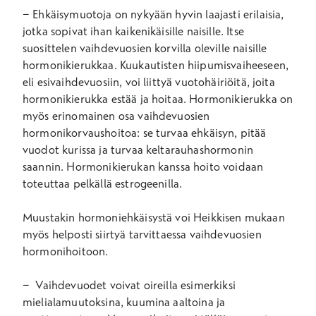
− Ehkäisymuotoja on nykyään hyvin laajasti erilaisia,
jotka sopivat ihan kaikenikäisille naisille. Itse
suosittelen vaihdevuosien korvilla oleville naisille
hormonikierukkaa. Kuukautisten hiipumisvaiheeseen,
eli esivaihdevuosiin, voi liittyä vuotohäiriöitä, joita
hormonikierukka estää ja hoitaa. Hormonikierukka on
myös erinomainen osa vaihdevuosien
hormonikorvaushoitoa: se turvaa ehkäisyn, pitää
vuodot kurissa ja turvaa keltarauhashormonin
saannin. Hormonikierukan kanssa hoito voidaan
toteuttaa pelkällä estrogeenilla.
Muustakin hormoniehkäisystä voi Heikkisen mukaan
myös helposti siirtyä tarvittaessa vaihdevuosien
hormonihoitoon.
− Vaihdevuodet voivat oireilla esimerkiksi
mielialamuutoksina, kuumina aaltoina ja