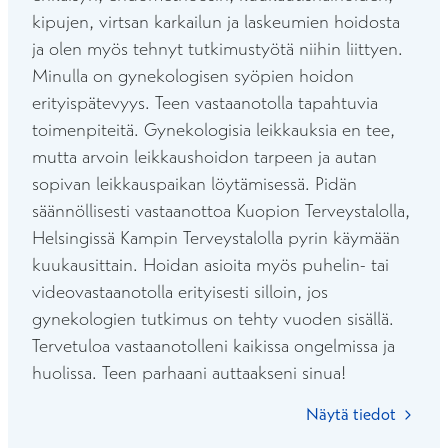
kipujen, virtsan karkailun ja laskeumien hoidosta
ja olen myös tehnyt tutkimustyötä niihin liittyen.
Minulla on gynekologisen syöpien hoidon
erityispätevyys. Teen vastaanotolla tapahtuvia
toimenpiteitä. Gynekologisia leikkauksia en tee,
mutta arvoin leikkaushoidon tarpeen ja autan
sopivan leikkauspaikan löytämisessä. Pidän
säännöllisesti vastaanottoa Kuopion Terveystalolla,
Helsingissä Kampin Terveystalolla pyrin käymään
kuukausittain. Hoidan asioita myös puhelin- tai
videovastaanotolla erityisesti silloin, jos
gynekologien tutkimus on tehty vuoden sisällä.
Tervetuloa vastaanotolleni kaikissa ongelmissa ja
huolissa. Teen parhaani auttaakseni sinua!
Näytä tiedot