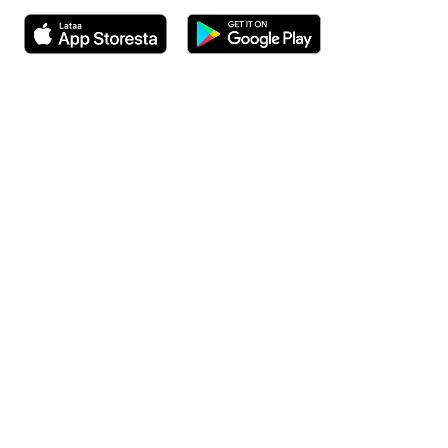
Avautuu uuteen ikkunaan
Avautuu uuteen ikkunaan
Henkilöasiakkaat
Hinnasto
Ajanvaraus
Toimipaikat
Asiantuntijat
Anna palautetta