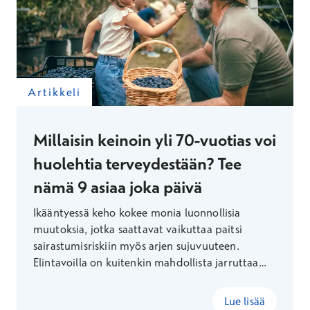
Artikkeli
Millaisin keinoin yli 70-vuotias voi
huolehtia terveydestään? Tee
nämä 9 asiaa joka päivä
Ikääntyessä keho kokee monia luonnollisia
muutoksia, jotka saattavat vaikuttaa paitsi
sairastumisriskiin myös arjen sujuvuuteen.
Elintavoilla on kuitenkin mahdollista jarruttaa
muutosta minkä ikäisenä tahansa ja tehdä omista
eläkevuosistaan terveempiä.
Lue lisää