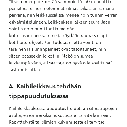
”Itse toimenpide kestää vain noin 15–30 minuuttia
per silmä, eli jos molemmat silmät leikataan samana
päivänä, niin leikkaussalissa menee noin tunnin verran
esivalmisteluineen. Leikkauksen jälkeen seuraillaan
vointia noin puoli tuntia meidän
kotiutushuoneessamme ja käydään rauhassa läpi
kotihoito-ohjeet. Kun todetaan, että vointi on
tasainen ja silmänpaineet ovat tasoittuneet, niin
sitten pääseekin jo kotiin. Näkö on sumea
leikkauspäivänä, eli saattaja on hyvä olla sovittuna”,
Tast muistuttaa.
4. Kaihileikkaus tehdään
tippapuudutuksessa
Kaihileikkauksessa puudutus hoidetaan silmätippojen
avulla, eli esimerkiksi nukutusta ei tarvita lainkaan.
Räpyttelystä tai silmien kuivumisesta ei tarvitse