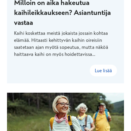
Milloin on aika hakeutua
kaihileikkaukseen? Asiantuntija
vastaa
Kaihi koskettaa meistä jokaista jossain kohtaa
elämää. Hitaasti kehittyvän kaihin oireisiin
saatetaan ajan myötä sopeutua, mutta näköä
haittaava kaihi on myös hoidettavissa
leikkauksella, jossa silmän samentunut linssi eli
mykiö vaihdetaan kirkkaaseen keinomykiöön.
Lue lisää
Optikko Tuija Tast kertoo kaihileikkaukseen
hakeutumisesta.