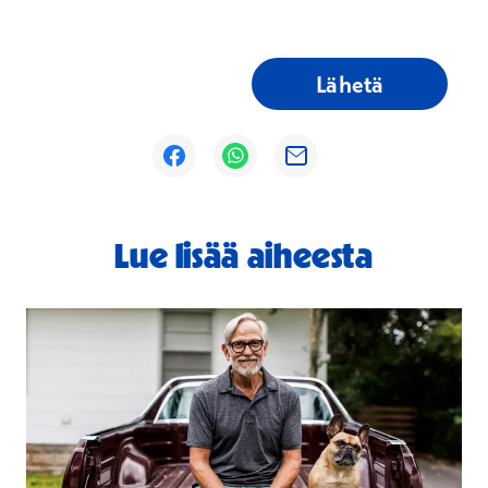
Lähetä
Avautuu uuteen ikkunaan
Avautuu uuteen ikkunaan
Avautuu uuteen ikkunaan
Lue lisää aiheesta