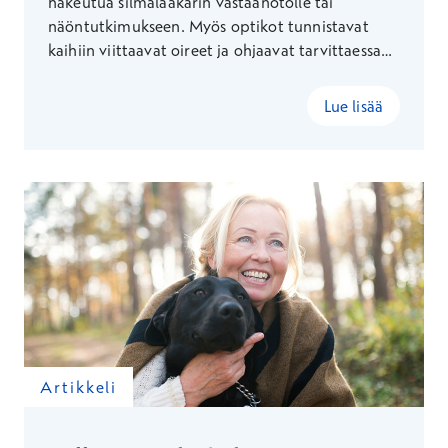
hakeutua silmälääkärin vastaanotolle tai
näöntutkimukseen. Myös optikot tunnistavat
kaihiin viittaavat oireet ja ohjaavat tarvittaessa
jatkotutkimuksiin.
Lue lisää
Artikkeli