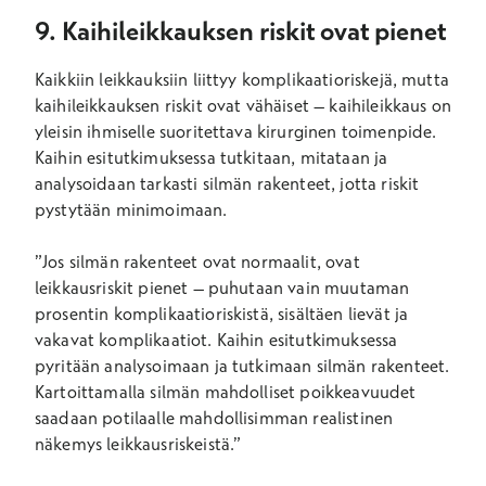
9. Kaihileikkauksen riskit ovat pienet
Kaikkiin leikkauksiin liittyy komplikaatioriskejä, mutta
kaihileikkauksen riskit ovat vähäiset – kaihileikkaus on
yleisin ihmiselle suoritettava kirurginen toimenpide.
Kaihin esitutkimuksessa tutkitaan, mitataan ja
analysoidaan tarkasti silmän rakenteet, jotta riskit
pystytään minimoimaan.
”Jos silmän rakenteet ovat normaalit, ovat
leikkausriskit pienet – puhutaan vain muutaman
prosentin komplikaatioriskistä, sisältäen lievät ja
vakavat komplikaatiot. Kaihin esitutkimuksessa
pyritään analysoimaan ja tutkimaan silmän rakenteet.
Kartoittamalla silmän mahdolliset poikkeavuudet
saadaan potilaalle mahdollisimman realistinen
näkemys leikkausriskeistä.”