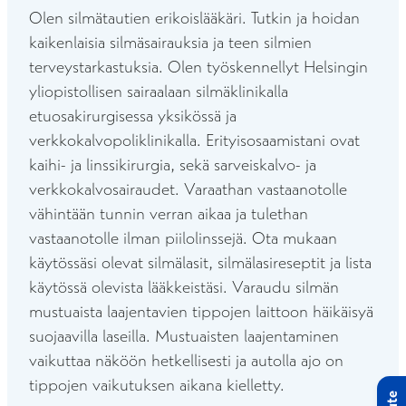
Olen silmätautien erikoislääkäri. Tutkin ja hoidan
kaikenlaisia silmäsairauksia ja teen silmien
terveystarkastuksia. Olen työskennellyt Helsingin
yliopistollisen sairaalaan silmäklinikalla
etuosakirurgisessa yksikössä ja
verkkokalvopoliklinikalla. Erityisosaamistani ovat
kaihi- ja linssikirurgia, sekä sarveiskalvo- ja
verkkokalvosairaudet. Varaathan vastaanotolle
vähintään tunnin verran aikaa ja tulethan
vastaanotolle ilman piilolinssejä. Ota mukaan
käytössäsi olevat silmälasit, silmälasireseptit ja lista
käytössä olevista lääkkeistäsi. Varaudu silmän
mustuaista laajentavien tippojen laittoon häikäisyä
suojaavilla laseilla. Mustuaisten laajentaminen
vaikuttaa näköön hetkellisesti ja autolla ajo on
tippojen vaikutuksen aikana kielletty.