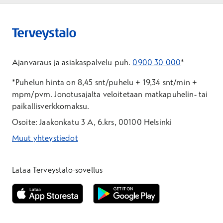
Ajanvaraus ja asiakaspalvelu puh.
0900 30 000
*
*Puhelun hinta on 8,45 snt/puhelu + 19,34 snt/min +
mpm/pvm.
Jonotusajalta veloitetaan matkapuhelin- tai
paikallisverkkomaksu.
Osoite: Jaakonkatu 3 A, 6.krs, 00100 Helsinki
Muut yhteystiedot
*Puhelun hinta on 8,35 snt/puhelu + 19,33 snt/min + mpm/pvm
*Puhelun hinta on matkapuhelinliittymästä 8,35 snt/puhelu + 
Lataa Terveystalo-sovellus
Avautuu uuteen ikkunaan
Avautuu uuteen ikkunaan