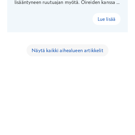
lisääntyneen ruutuajan myötä. Oireiden kanssa ei
kannata sinnitellä, sillä kuivasilmäisyyden
hoidossa konstit ovat monet – pelkällä
Lue lisää
kotihoidolla voi vaivasta päästä kokonaan eroon.
Näytä kaikki aihealueen artikkelit