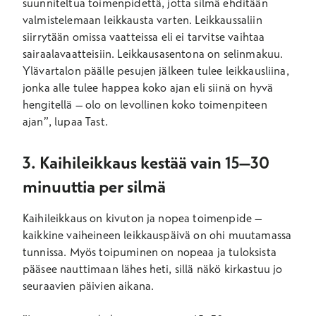
suunniteltua toimenpidettä, jotta silmä ehditään
valmistelemaan leikkausta varten. Leikkaussaliin
siirrytään omissa vaatteissa eli ei tarvitse vaihtaa
sairaalavaatteisiin. Leikkausasentona on selinmakuu.
Ylävartalon päälle pesujen jälkeen tulee leikkausliina,
jonka alle tulee happea koko ajan eli siinä on hyvä
hengitellä – olo on levollinen koko toimenpiteen
ajan”, lupaa Tast.
3. Kaihileikkaus kestää vain 15–30
minuuttia per silmä
Kaihileikkaus on kivuton ja nopea toimenpide –
kaikkine vaiheineen leikkauspäivä on ohi muutamassa
tunnissa. Myös toipuminen on nopeaa ja tuloksista
pääsee nauttimaan lähes heti, sillä näkö kirkastuu jo
seuraavien päivien aikana.