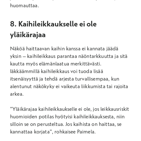
huomauttaa.
8. Kaihileikkaukselle ei ole
yläikärajaa
Näköä haittaavan kaihin kanssa ei kannata jäädä
yksin – kaihileikkaus parantaa näöntarkkuutta ja sitä
kautta myös elämänlaatua merkittävästi.
Iäkkäämmillä kaihileikkaus voi tuoda lisää
itsenäisyyttä ja tehdä arjesta turvallisempaa, kun
alentunut näkökyky ei vaikeuta liikkumista tai rajoita
arkea.
”Yläikärajaa kaihileikkaukselle ei ole, jos leikkausriskit
huomioiden potilas hyötyisi kaihileikkauksesta, niin
silloin se on perusteltua. Jos kaihista on haittaa, se
kannattaa korjata”, rohkaisee Paimela.