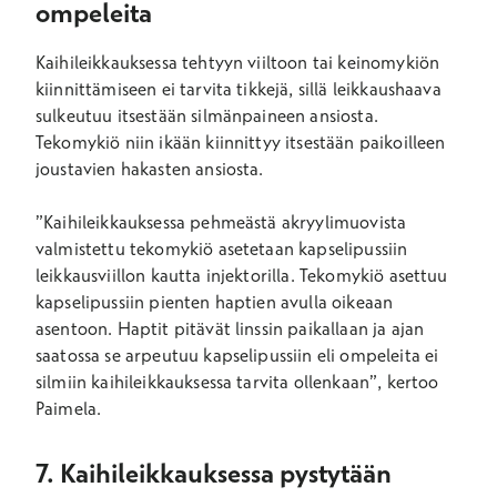
ompeleita
Kaihileikkauksessa tehtyyn viiltoon tai keinomykiön
kiinnittämiseen ei tarvita tikkejä, sillä leikkaushaava
sulkeutuu itsestään silmänpaineen ansiosta.
Tekomykiö niin ikään kiinnittyy itsestään paikoilleen
joustavien hakasten ansiosta.
”Kaihileikkauksessa pehmeästä akryylimuovista
valmistettu tekomykiö asetetaan kapselipussiin
leikkausviillon kautta injektorilla. Tekomykiö asettuu
kapselipussiin pienten haptien avulla oikeaan
asentoon. Haptit pitävät linssin paikallaan ja ajan
saatossa se arpeutuu kapselipussiin eli ompeleita ei
silmiin kaihileikkauksessa tarvita ollenkaan”, kertoo
Paimela.
7. Kaihileikkauksessa pystytään