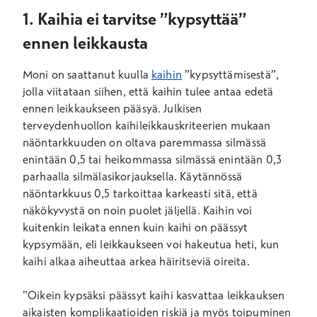
1. Kaihia ei tarvitse ”kypsyttää”
ennen leikkausta
Moni on saattanut kuulla
kaihin
”kypsyttämisestä”,
jolla viitataan siihen, että kaihin tulee antaa edetä
ennen leikkaukseen pääsyä. Julkisen
terveydenhuollon kaihileikkauskriteerien mukaan
näöntarkkuuden on oltava paremmassa silmässä
enintään 0,5 tai heikommassa silmässä enintään 0,3
parhaalla silmälasikorjauksella. Käytännössä
näöntarkkuus 0,5 tarkoittaa karkeasti sitä, että
näkökyvystä on noin puolet jäljellä. Kaihin voi
kuitenkin leikata ennen kuin kaihi on päässyt
kypsymään, eli leikkaukseen voi hakeutua heti, kun
kaihi alkaa aiheuttaa arkea häiritseviä oireita.
”Oikein kypsäksi päässyt kaihi kasvattaa leikkauksen
aikaisten komplikaatioiden riskiä ja myös toipuminen