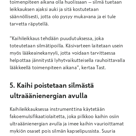
toimenpiteen aikana olla huolissaan – silmä tuetaan
leikkauksen ajaksi auki ja sitä kostutetaan
säännöllisesti, jotta olo pysyy mukavana ja ei tule
tarvetta räpytellä.
”Kaihileikkaus tehdään puudutuksessa, joka
toteutetaan silmätipoilla. Käsivarteen laitetaan usein
myös lääkeainekanyyli, jotta voidaan tarvittaessa
helpottaa jännitystä lyhytvaikutteisella rauhoittavalla
lääkkeellä toimenpiteen aikana”, kertaa Tast.
5. Kaihi poistetaan silmästä
ultraäänienergian avulla
Kaihileikkauksessa instrumenttina käytetään
fakoemulsifikaatiolaitetta, joka pilkkoo kaihin osiin
ultraäänienergian avulla ja imee kaihin vaurioittamat
mykiön osaset pois silmän kapselipussista. Suuria