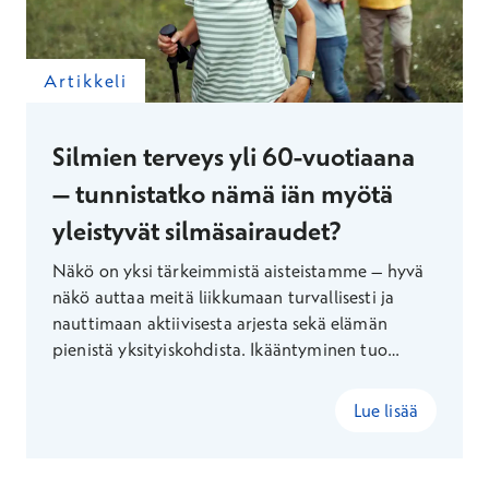
Artikkeli
Silmien terveys yli 60-vuotiaana
– tunnistatko nämä iän myötä
yleistyvät silmäsairaudet?
Näkö on yksi tärkeimmistä aisteistamme – hyvä
näkö auttaa meitä liikkumaan turvallisesti ja
nauttimaan aktiivisesta arjesta sekä elämän
pienistä yksityiskohdista. Ikääntyminen tuo
mukanaan monia luonnollisia muutoksia näköön,
mutta toisinaan oireiden taustalla piilee
Lue lisää
hoidettavissa oleva silmäsairaus.