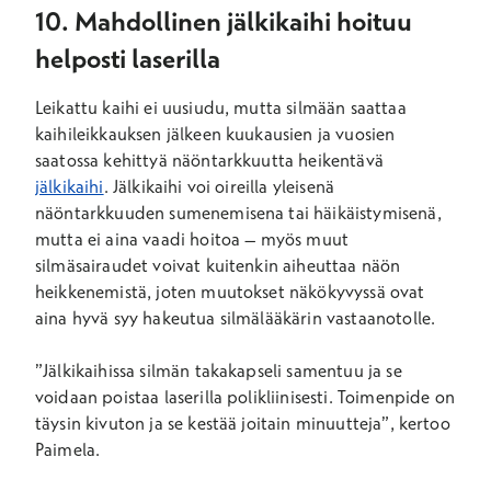
10. Mahdollinen jälkikaihi hoituu
helposti laserilla
Leikattu kaihi ei uusiudu, mutta silmään saattaa
kaihileikkauksen jälkeen kuukausien ja vuosien
saatossa kehittyä näöntarkkuutta heikentävä
jälkikaihi
. Jälkikaihi voi oireilla yleisenä
näöntarkkuuden sumenemisena tai häikäistymisenä,
mutta ei aina vaadi hoitoa – myös muut
silmäsairaudet voivat kuitenkin aiheuttaa näön
heikkenemistä, joten muutokset näkökyvyssä ovat
aina hyvä syy hakeutua silmälääkärin vastaanotolle.
”Jälkikaihissa silmän takakapseli samentuu ja se
voidaan poistaa laserilla polikliinisesti. Toimenpide on
täysin kivuton ja se kestää joitain minuutteja”, kertoo
Paimela.