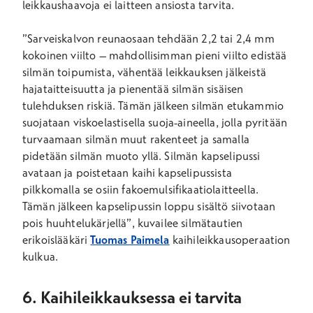
leikkaushaavoja ei laitteen ansiosta tarvita.
”Sarveiskalvon reunaosaan tehdään 2,2 tai 2,4 mm
kokoinen viilto – mahdollisimman pieni viilto edistää
silmän toipumista, vähentää leikkauksen jälkeistä
hajataitteisuutta ja pienentää silmän sisäisen
tulehduksen riskiä. Tämän jälkeen silmän etukammio
suojataan viskoelastisella suoja-aineella, jolla pyritään
turvaamaan silmän muut rakenteet ja samalla
pidetään silmän muoto yllä. Silmän kapselipussi
avataan ja poistetaan kaihi kapselipussista
pilkkomalla se osiin fakoemulsifikaatiolaitteella.
Tämän jälkeen kapselipussin loppu sisältö siivotaan
pois huuhtelukärjellä”, kuvailee silmätautien
erikoislääkäri
Tuomas Paimela
kaihileikkausoperaation
kulkua.
6. Kaihileikkauksessa ei tarvita