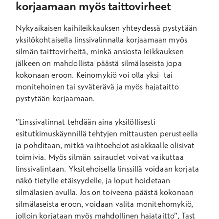
korjaamaan myös taittovirheet
Nykyaikaisen kaihileikkauksen yhteydessä pystytään
yksilökohtaisella linssivalinnalla korjaamaan myös
silmän taittovirheitä, minkä ansiosta leikkauksen
jälkeen on mahdollista päästä silmälaseista jopa
kokonaan eroon. Keinomykiö voi olla yksi- tai
monitehoinen tai syväterävä ja myös hajataitto
pystytään korjaamaan.
”Linssivalinnat tehdään aina yksilöllisesti
esitutkimuskäynnillä tehtyjen mittausten perusteella
ja pohditaan, mitkä vaihtoehdot asiakkaalle olisivat
toimivia. Myös silmän sairaudet voivat vaikuttaa
linssivalintaan. Yksitehoisella linssillä voidaan korjata
näkö tietylle etäisyydelle, ja loput hoidetaan
silmälasien avulla. Jos on toiveena päästä kokonaan
silmälaseista eroon, voidaan valita monitehomykiö,
jolloin korjataan myös mahdollinen hajataitto”, Tast