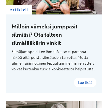
Artikkeli
Milloin viimeksi jumppasit
silmiäsi? Ota talteen
silmälääkärin vinkit
Silmäjumppa ei tee ihmeitä – se ei paranna
näköä eikä poista silmälasien tarvetta. Mutta
silmien säännöllinen lepuuttaminen ja verryttely
voivat kuitenkin tuoda konkreettista helpotusta
esimerkiksi kuiviin silmiin. Kokeile silmätautien
erikoislääkäri Timo Hellstedtin
Lue lisää
silmäjumppavinkkejä.