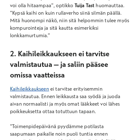
voi olla hitaampaa”, optikko
Tuija Tast
huomauttaa.
”Kypsä kaihi on kuin rullaverho siinä silmän päällä.
Mitä huonompi näkö, niin sitä helpommin tulee myös
kompurointeja ja sitä kautta esimerkiksi
lonkkamurtumia.”
2. Kaihileikkaukseen ei tarvitse
valmistautua – ja saliin pääsee
omissa vaatteissa
Kaihileikkaukseen
ei tarvitse erityisemmin
valmistautua. Ennen leikkausta saa syödä ja juoda
aivan normaalisti ja myös omat lääkkeet voi lähes
poikkeuksetta ottaa totuttuun tapaan.
”Toimenpidepäivänä pyydämme potilasta
saapumaan paikalle noin puoli tuntia ennen