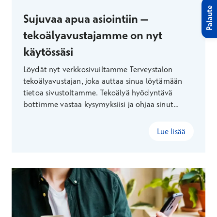
Palaute
Sujuvaa apua asiointiin –
tekoälyavustajamme on nyt
käytössäsi
Löydät nyt verkkosivuiltamme Terveystalon
tekoälyavustajan, joka auttaa sinua löytämään
tietoa sivustoltamme. Tekoälyä hyödyntävä
bottimme vastaa kysymyksiisi ja ohjaa sinut
nopeasti ja helposti etsimäsi tiedon pariin.
Lue lisää