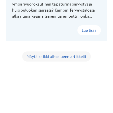
ympärivuorokautinen tapaturmapäivystys ja
huippuluokan sairaala? Kampin Terveystalossa
alkaa tänä kesänä laajennusremontti, jonka
valmistuttua sairaalassamme on yhteensä
yhdeksän leikkaussalia.
Lue lisää
Näytä kaikki aihealueen artikkelit