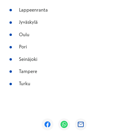
Lappeenranta
Jyväskylä
Oulu
Pori
Seinäjoki
Tampere
Turku
Avautuu uuteen ikkunaan
Avautuu uuteen ikkunaan
Avautuu uuteen ikkunaan