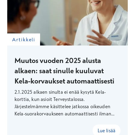
Artikkeli
Muutos vuoden 2025 alusta
alkaen: saat sinulle kuuluvat
Kela-korvaukset automaattisesti
2.1.2025 alkaen sinulta ei enää kysytä Kela-
korttia, kun asioit Terveystalossa.
Järjestelmämme käsittelee jatkossa oikeuden
Kela-suorakorvaukseen automaattisesti ilman
erillistä kortin tarkistusta. Muistathan kuitenkin
ottaa mukaan kuvallisen
Lue lisää