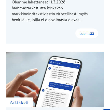
Olemme lähettäneet 11.3.2026
hammastarkastusta koskevan
markkinointitekstiviestin virheellisesti myös
henkilöille, joilla ei ole voimassa olevaa
markkinointilupaa. Pahoittelemme tapahtunutta
ja tilanteen aiheuttamaa hämmennystä.
Lue lisää
Artikkeli