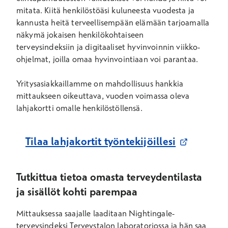
mitata. Kiitä henkilöstöäsi kuluneesta vuodesta ja
kannusta heitä terveellisempään elämään tarjoamalla
näkymä jokaisen henkilökohtaiseen
terveysindeksiin
ja digitaaliset hyvinvoinnin viikko-
ohjelmat, joilla omaa hyvinvointiaan voi parantaa.
Yritysasiakkaillamme on mahdollisuus hankkia
mittaukseen oikeuttava, vuoden voimassa oleva
lahjakortti omalle henkilöstöllensä.
Avautuu u
Tilaa lahjakortit työntekijöillesi
Tutkittua tietoa omasta terveydentilasta
ja sisällöt kohti parempaa
Mittauksessa saajalle laaditaan Nightingale-
terveysindeksi Terveystalon laboratoriossa ja hän saa