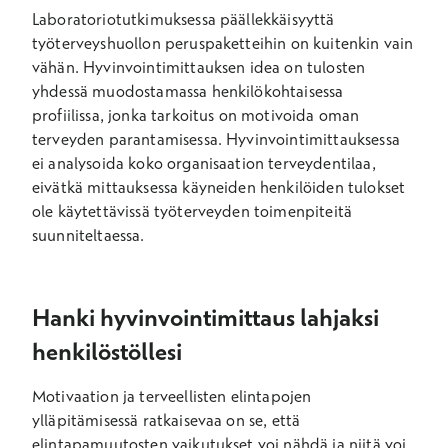
Laboratoriotutkimuksessa päällekkäisyyttä
työterveyshuollon peruspaketteihin on kuitenkin vain
vähän. Hyvinvointimittauksen idea on tulosten
yhdessä muodostamassa henkilökohtaisessa
profiilissa, jonka tarkoitus on motivoida oman
terveyden parantamisessa. Hyvinvointimittauksessa
ei analysoida koko organisaation terveydentilaa,
eivätkä mittauksessa käyneiden henkilöiden tulokset
ole käytettävissä työterveyden toimenpiteitä
suunniteltaessa.
Hanki hyvinvointimittaus lahjaksi
henkilöstöllesi
Motivaation ja terveellisten elintapojen
ylläpitämisessä ratkaisevaa on se, että
elintapamuutosten vaikutukset voi nähdä ja niitä voi