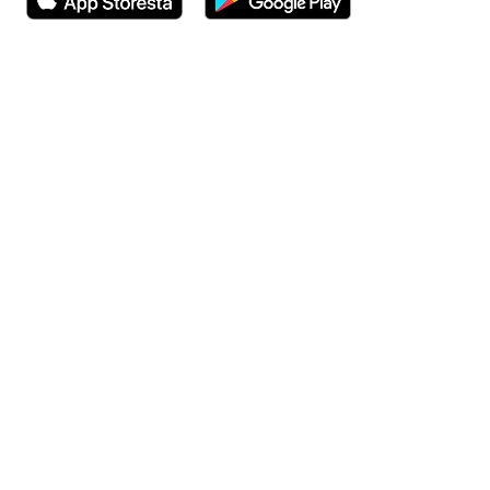
Avautuu uuteen ikkunaan
Avautuu uuteen ikkunaan
Henkilöasiakkaat
Hinnasto
Ajanvaraus
Toimipaikat
Asiantuntijat
Anna palautetta
Ajan peruutus