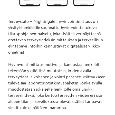
Terveystalo + Nightingale -hyvinvointimittaus on
yksityishenkilöille suunnattu hyvinvointia tukeva
tilauspohjainen palvelu, joka sisältää verinäytteenä
otettavan terveysindeksin mittauksen ja terveellisiin
elintapavalintoihin kannustavat digitaaliset viikko-
ohjelmat.
Hyvinvointimittaus motivoi ja kannustaa henkilöitä
tekemään yksilöllisiä muutoksia, joiden avulla
terveydentila kohenee ja vointi paranee. Mittaukseen
tuleva saa laboratoriotutkimuspaketin, jonka avulla
muodostetaan jokaiselle henkilölle oma uniikki
terveysindeksi, joka kertoo terveyden viiden eri osa-
alueen tilan ja sovelluksessa olevat sisällöt tarjoavat
vinkit kuinka näitä voi parantaa.