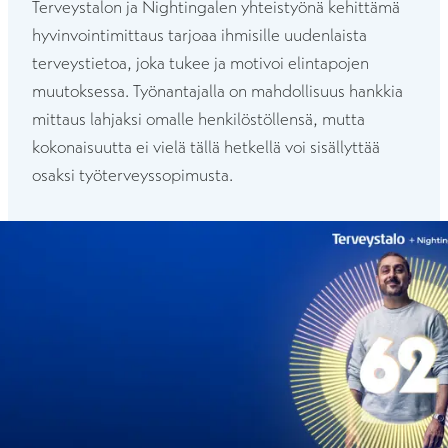
Terveystalon ja Nightingalen yhteistyönä kehittämä
hyvinvointimittaus tarjoaa ihmisille uudenlaista
terveystietoa, joka tukee ja motivoi elintapojen
muutoksessa. Työnantajalla on mahdollisuus hankkia
mittaus lahjaksi omalle henkilöstöllensä, mutta
kokonaisuutta ei vielä tällä hetkellä voi sisällyttää
osaksi työterveyssopimusta.