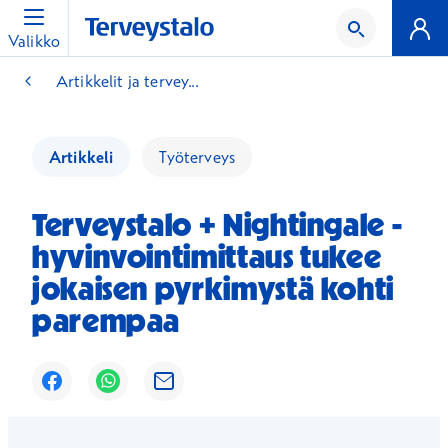
Valikko
Artikkelit ja tervey...
Artikkeli
Työterveys
Terveystalo + Nightingale -
hyvinvointimittaus tukee
jokaisen pyrkimystä kohti
parempaa
Avautuu uuteen ikkunaan
Avautuu uuteen ikkunaan
Avautuu uuteen ikkunaan