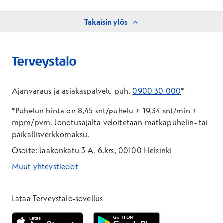
Takaisin ylös
Ajanvaraus ja asiakaspalvelu puh.
0900 30 000
*
*Puhelun hinta on 8,45 snt/puhelu + 19,34 snt/min +
mpm/pvm.
Jonotusajalta veloitetaan matkapuhelin- tai
paikallisverkkomaksu.
Osoite: Jaakonkatu 3 A, 6.krs, 00100 Helsinki
Muut yhteystiedot
*Puhelun hinta on 8,35 snt/puhelu + 19,33 snt/min + mpm/pvm
*Puhelun hinta on matkapuhelinliittymästä 8,35 snt/puhelu + 
Lataa Terveystalo-sovellus