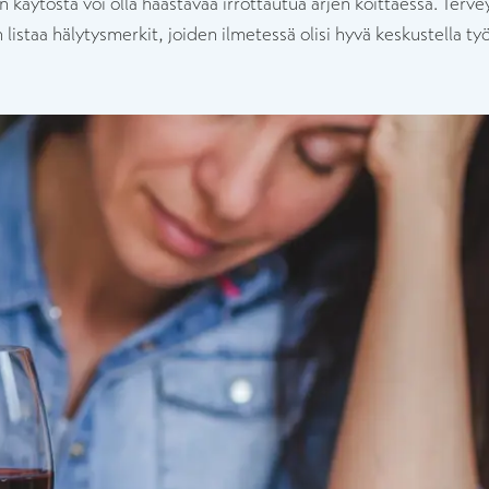
 käytöstä voi olla haastavaa irrottautua arjen koittaessa. Terve
 listaa hälytysmerkit, joiden ilmetessä olisi hyvä keskustella työ