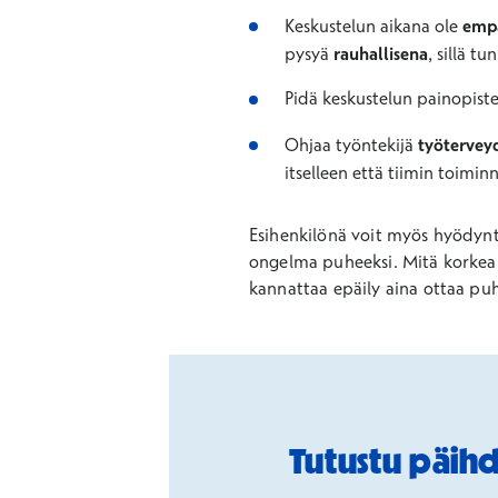
Keskustelun aikana ole
emp
pysyä
rauhallisena
, sillä t
Pidä keskustelun painopist
Ohjaa työntekijä
työtervey
itselleen että tiimin toiminn
Esihenkilönä voit myös hyödyntä
ongelma puheeksi. Mitä korkeam
kannattaa epäily aina ottaa puhe
Tutustu päihd