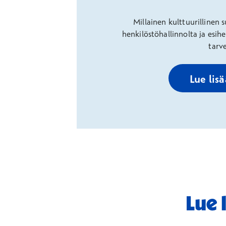
Millainen kulttuurillinen
henkilöstöhallinnolta ja esih
tarve
Lue lis
Lue 