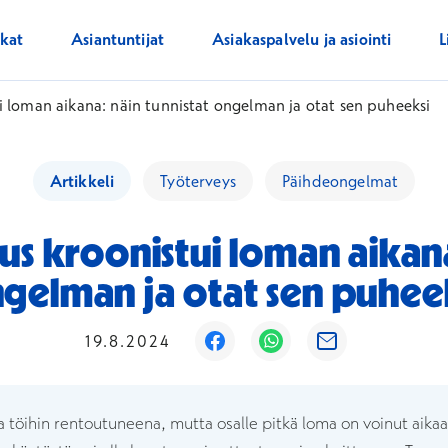
ikat
Asiantuntijat
Asiakaspalvelu ja asiointi
L
 loman aikana: näin tunnistat ongelman ja otat sen puheeksi
Artikkeli
Työterveys
Päihdeongelmat
s kroonistui loman aikana
gelman ja otat sen puhee
Avautuu uuteen ikkunaan
Avautuu uuteen ikku
Avautuu uutee
19.8.2024
töihin rentoutuneena, mutta osalle pitkä loma on voinut aika