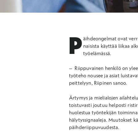
P
äihdeongelmat ovat verrat
naisista käyttää liikaa a
työelämässä.
– R
iippuvainen henkilö on yleen
työteho nousee ja asiat luistav
peittelyyn, Riipinen sanoo.
Ärtymys ja mielialojen ailahtelu
toistuvasti joutuu helposti risti
huolestua työntekijän toiminnas
hälytyssignaaleja. Muutokset kä
päihderiippuvuudesta.