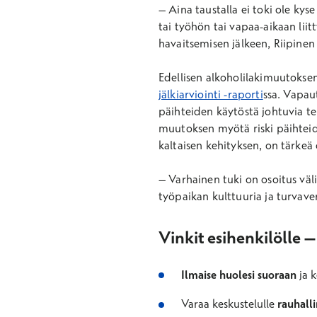
–
Aina taustalla ei toki ole ky
tai työhön tai vapaa-aikaan lii
havaitsemisen jälkeen, Riipinen
Edellisen alkoholilakimuutoksen
jälkiarviointi -raporti
ssa. Vapau
päihteiden käytöstä johtuvia te
muutoksen myötä riski päihteid
kaltaisen kehityksen, on tärkeä
–
Varhainen tuki on osoitus väl
työpaikan kulttuuria ja turvave
Vinkit esihenkilölle
Ilmaise huolesi suoraan
ja k
Varaa keskustelulle
rauhalli