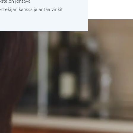
ystalon johtava
ntekijän kanssa ja antaa vinkit