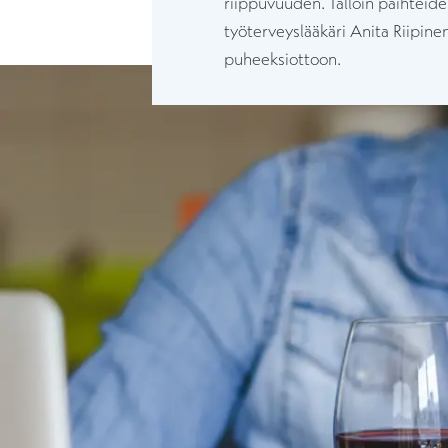
riippuvuuden. Tällöin päihteiden
työterveyslääkäri Anita Riipinen
puheeksiottoon.