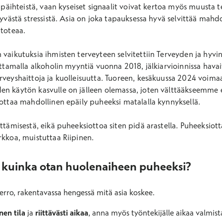
se päihteistä, vaan kyseiset signaalit voivat kertoa myös muusta
ttyvästä stressistä. Asia on joka tapauksessa hyvä selvittää ma
 toteaa.
 vaikutuksia ihmisten terveyteen selvitettiin Terveyden ja hyvi
ttamalla alkoholin myyntiä vuonna 2018, jälkiarvioinnissa havai
rveyshaittoja ja kuolleisuutta. Tuoreen, kesäkuussa 2024 voima
en käytön kasvulle on jälleen olemassa, joten välttääkseemme 
 ottaa mahdollinen epäily puheeksi matalalla kynnyksellä.
ittämisestä, eikä puheeksiottoa siten pidä arastella. Puheeksio
rkkoa, muistuttaa Riipinen.
 – kuinka otan huolenaiheen puheeksi?
erro, rakentavassa hengessä mitä asia koskee.
nen tila
ja
riittävästi aikaa
, anna myös työntekijälle aikaa valmist