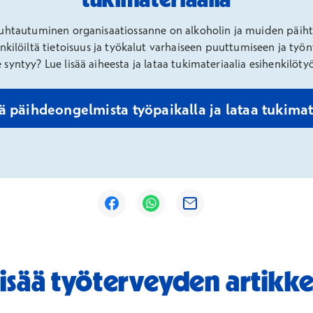
 suhtautuminen organisaatiossanne on alkoholin ja muiden päi
enkilöiltä tietoisuus ja työkalut varhaiseen puuttumiseen ja ty
 syntyy? Lue lisää aiheesta ja lataa tukimateriaalia esihenkilöt
ää päihdeongelmista työpaikalla ja lataa tukimat
Avautuu uuteen ikkunaan
Avautuu uuteen ikkunaan
Avautuu uuteen ikkunaan
lisää työterveyden artikke