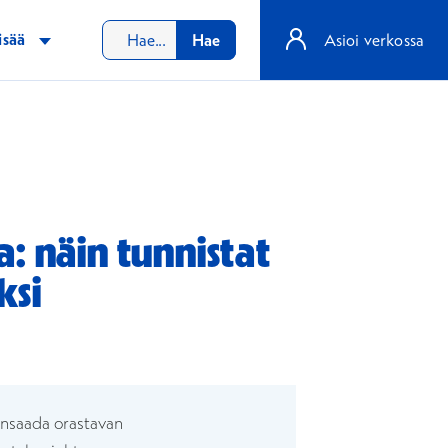
isää
Hae
Asioi verkossa
: näin tunnistat
ksi
naan
n ikkunaan
ansaada orastavan