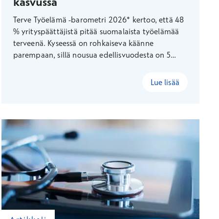
kasvussa
Terve Työelämä -barometri 2026* kertoo, että 48
% yrityspäättäjistä pitää suomalaista työelämää
terveenä. Kyseessä on rohkaiseva käänne
parempaan, sillä nousua edellisvuodesta on 5
prosenttiyksikön verran. Vaikka yleinen kuva
työelämän terveydestä on parantunut,
Lue lisää
kokemukset johdon aktiivisuudesta ja arjen
inhimillisyydestä eriytyvät, joten polarisaatio
roolien välillä on kasvussa.