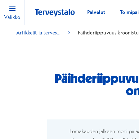
Palvelut
Toimipa
Valikko
Artikkelit ja tervey...
Päihderiippuvuus kroonistui
Päihderiippuvuu
on
Lomakauden jälkeen moni palaa 