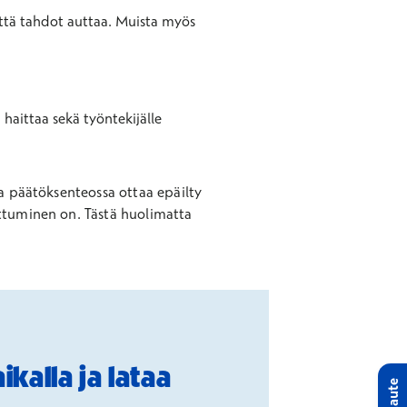
että tahdot auttaa. Muista myös
 haittaa sekä työntekijälle
ea päätöksenteossa ottaa epäilty
rttuminen on. Tästä huolimatta
kalla ja lataa
Palaute