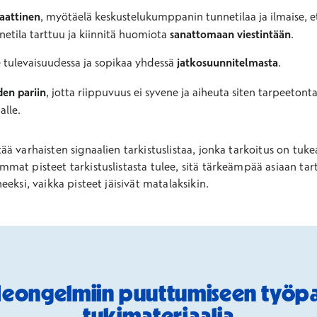
aattinen
, myötäelä keskustelukumppanin tunnetilaa ja ilmaise, 
unnetila tarttuu ja kiinnitä huomiota
sanattomaan viestintään
.
e tulevaisuudessa ja sopikaa yhdessä
jatkosuunnitelmasta
.
den pariin
, jotta riippuvuus ei syvene ja aiheuta siten tarpeetonta
alle.
ä varhaisten signaalien tarkistuslistaa, jonka tarkoitus on tuk
mat pisteet tarkistuslistasta tulee, sitä tärkeämpää asiaan ta
eksi, vaikka pisteet jäisivät matalaksikin.
eongelmiin puuttumiseen työpai
tukimateriaalia