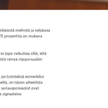
käisistä miehistä ja neljäsosa
in 70 prosenttia on mukana
oi jopa vaikuttaa siltä, että
äistä vaivaa riippuvuuden
 jos työntekijä esimerkiksi
eltä, on täysin aiheellista
 sairauspoissaolot ovat
a signaaleina