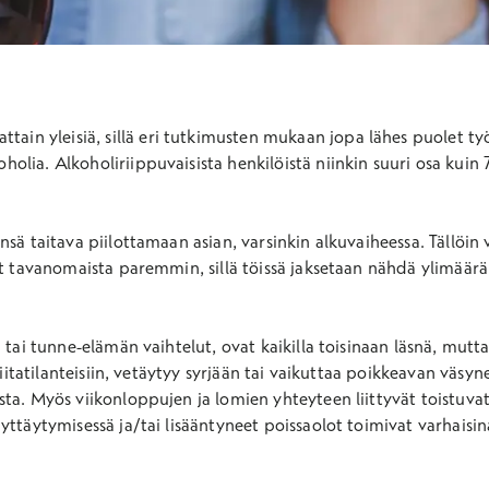
tain yleisiä, sillä eri tutkimusten mukaan jopa lähes puolet työi
lkoholia. Alkoholiriippuvaisista henkilöistä niinkin suuri osa ku
sä taitava piilottamaan asian, varsinkin alkuvaiheessa. Tällöin v
at tavanomaista paremmin, sillä töissä jaksetaan nähdä ylimäär
 tai tunne-elämän vaihtelut, ovat kaikilla toisinaan läsnä, mutta
riitatilanteisiin, vetäytyy syrjään tai vaikuttaa poikkeavan väsyne
ta. Myös viikonloppujen ja lomien yhteyteen liittyvät toistuvat
yttäytymisessä ja/tai lisääntyneet poissaolot toimivat varhaisin