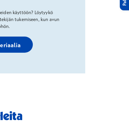
hteiden käyttöön? Löytyykö
öntekijän tukemiseen, kun avun
yöhön.
eriaalia
leita