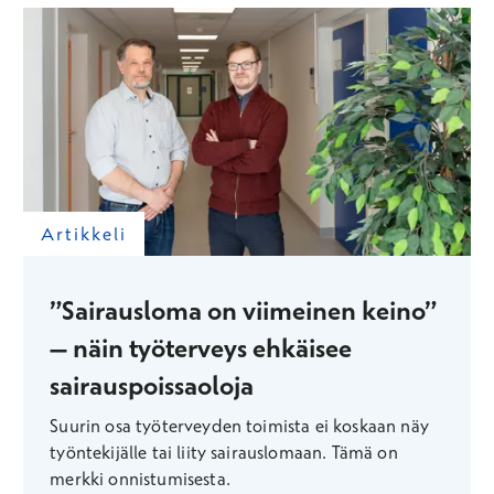
Artikkeli
”Sairausloma on viimeinen keino”
– näin työterveys ehkäisee
sairauspoissaoloja
Suurin osa työterveyden toimista ei koskaan näy
työntekijälle tai liity sairauslomaan. Tämä on
merkki onnistumisesta.