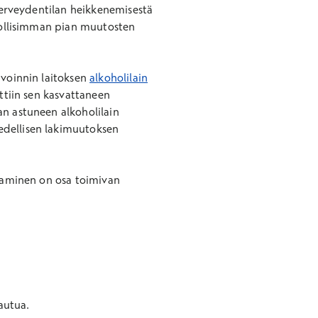
 terveydentilan heikkenemisestä
hdollisimman pian muutosten
nvoinnin laitoksen
alkoholilain
ttiin sen kasvattaneen
an astuneen alkoholilain
edellisen lakimuutoksen
ttaminen on osa toimivan
autua.