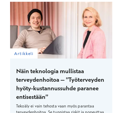
Artikkeli
Näin teknologia mullistaa
terveydenhoitoa – ”Työterveyden
hyöty-kustannussuhde paranee
entisestään”
Tekoäly ei vain tehosta vaan myös parantaa
terveydenhoitoa. Se tunnistaa riskit ja nopeuttaa