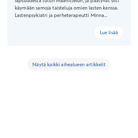
lapsuudesta tutun maanittelun, ja päätyvät silti
käymään samoja taisteluja omien lasten kanssa.
Lastenpsykiatri ja perheterapeutti Minna
Sarelahti toivoo armollisuutta perheiden
ruokailuhetkiin ja kertoo, miten syömisestä voi
Lue lisää
tulla nautinnollisempi kokemus.
Näytä kaikki aihealueen artikkelit