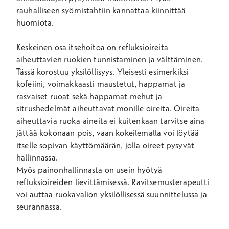
rauhalliseen syömistahtiin kannattaa kiinnittää
huomiota.
Keskeinen osa itsehoitoa on refluksioireita
aiheuttavien ruokien tunnistaminen ja välttäminen.
Tässä korostuu yksilöllisyys. Yleisesti esimerkiksi
kofeiini, voimakkaasti maustetut, happamat ja
rasvaiset ruoat sekä happamat mehut ja
sitrushedelmät aiheuttavat monille oireita. Oireita
aiheuttavia ruoka-aineita ei kuitenkaan tarvitse aina
jättää kokonaan pois, vaan kokeilemalla voi löytää
itselle sopivan käyttömäärän, jolla oireet pysyvät
hallinnassa.
Myös painonhallinnasta on usein hyötyä
refluksioireiden lievittämisessä. Ravitsemusterapeutti
voi auttaa ruokavalion yksilöllisessä suunnittelussa ja
seurannassa.