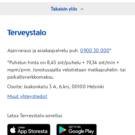
Takaisin ylös
Ajanvaraus ja asiakaspalvelu puh.
0900 30 000
*
*Puhelun hinta on 8,45 snt/puhelu + 19,34 snt/min +
mpm/pvm.
Jonotusajalta veloitetaan matkapuhelin- tai
paikallisverkkomaksu.
Osoite: Jaakonkatu 3 A, 6.krs, 00100 Helsinki
Muut yhteystiedot
*Puhelun hinta on 8,35 snt/puhelu + 19,33 snt/min + mpm/pvm
*Puhelun hinta on matkapuhelinliittymästä 8,35 snt/puhelu + 
Lataa Terveystalo-sovellus