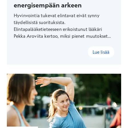
energisempään arkeen
Hyvinvointia tukevat elintavat eivät synny
täydellisistä suorituksista.
Elintapalääketieteeseen erikoistunut lääkäri
Pekka Aroviita kertoo, miksi pienet muutokset
ovat usein tehokkain tapa kehittää
ruokailutottumuksia, lisätä liikuntaa ja vahvistaa
Lue lisää
hyvinvointia osana tavallista arkea.