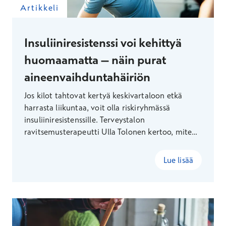
Artikkeli
Insuliiniresistenssi voi kehittyä
huomaamatta – näin purat
aineenvaihduntahäiriön
Jos kilot tahtovat kertyä keskivartaloon etkä
harrasta liikuntaa, voit olla riskiryhmässä
insuliiniresistenssille. Terveystalon
ravitsemusterapeutti Ulla Tolonen kertoo, miten
aineenvaihduntahäiriön voi jopa parantaa
elämäntapamuutoksilla.
Lue lisää