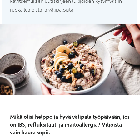
Ravitsemuksen uutiskirjeen lukijoiden kysymyksiin
ruokailuajoista ja välipaloista.
Mikä olisi helppo ja hyvä välipala työpäivään, jos
on IBS, refluksitauti ja maitoallergia? Viljoista
vain kaura sopii.