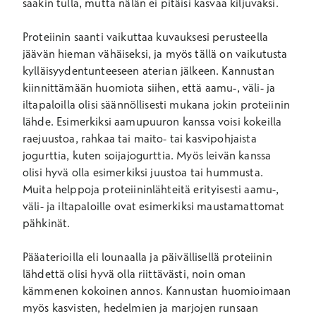
saakin tulla, mutta nälän ei pitäisi kasvaa kiljuvaksi.
Proteiinin saanti vaikuttaa kuvauksesi perusteella
jäävän hieman vähäiseksi, ja myös tällä on vaikutusta
kylläisyydentunteeseen aterian jälkeen. Kannustan
kiinnittämään huomiota siihen, että aamu-, väli- ja
iltapaloilla olisi säännöllisesti mukana jokin proteiinin
lähde. Esimerkiksi aamupuuron kanssa voisi kokeilla
raejuustoa, rahkaa tai maito- tai kasvipohjaista
jogurttia, kuten soijajogurttia. Myös leivän kanssa
olisi hyvä olla esimerkiksi juustoa tai hummusta.
Muita helppoja proteiininlähteitä erityisesti aamu-,
väli- ja iltapaloille ovat esimerkiksi maustamattomat
pähkinät.
Pääaterioilla eli lounaalla ja päivällisellä proteiinin
lähdettä olisi hyvä olla riittävästi, noin oman
kämmenen kokoinen annos. Kannustan huomioimaan
myös kasvisten, hedelmien ja marjojen runsaan