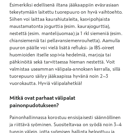
Esimerkiksi edellisenä iltana jääkaappiin eväsrasiaan
tekeytymään laitettu tuorepuuro on hyvä vaihtoehto.
Siihen voi laittaa kaurahiutaleita, kasvipohjaista
maustamatonta jogurttia (esim. kaurajogurttia),
nestettä (esim. mantelijuomaa) ja 1 rkl siemeniä (esim.
chiansiemeniä tai pellavansiemenrouhetta). Aamulla
puuron päälle voi vielä lisätä refluksi- ja IBS-oireet
huomioiden itselle sopivia hedelmiä, marjoja tai
pähkinöitä sekä tarvittaessa hieman nestettä. Voit
valmistaa useamman välipala-annoksen kerralla, sillä
tuorepuuro säilyy jääkaapissa hyvänä noin 2–3
vuorokautta. Hyviä välipalahetkiä!
Mitkä ovat parhaat välipalat
painonpudotukseen?
Painonhallinnassa korostuu ensisijaisesti säännöllinen
ja riittävä syöminen. Suositeltavaa on syödä noin 3–4
tunnin välein, jotta syömisen hallinta helpottuu ja