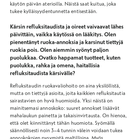
käytön päivän aterioilla. Näistä saat kuitua, joka
tukee kylläisyydentunnetta entisestään.
Kärsin refluksitaudista ja oireet vaivaavat lähes
päivittäin, vaikka käytössä on lääkitys. Olen
pienentänyt ruoka-annoksia ja karsinut tiettyjä
ruokia pois. Olen aiemmin syönyt paljon
puolukkaa. Ovatko happamat tuotteet, kuten
puolukka, rahka ja omena, haitallisia
refluksitaudista kärsivälle?
Refluksitaudin ruokavaliohoito on aina yksilöllistä,
mutta on tiettyjä asioita, joita kaikkien refluksitautia
sairastavien on hyvä huomioida. Yksi näistä on
mainitsemasi annoskoko: suuret annokset lisäävät
mahalaukun painetta ja takaisinvirtausta. On hienoa,
että olet kiinnittänyt tähän huomiota. Syömällä
säännöllisesti noin 3–4 tunnin välein voidaan tukea
annoskokojen pysymistä maltillisina. Myös