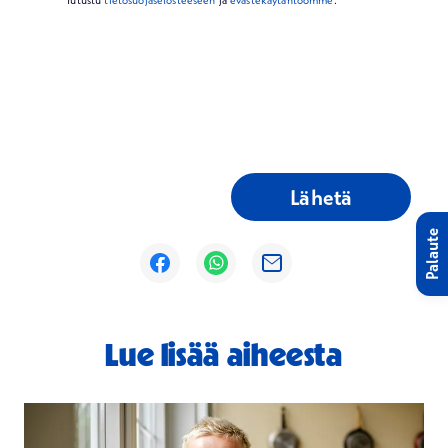
* Tutustu
tietosuojaselosteeseen
ja
evästekäytäntöömme
.
Lähetä
Palaute
Avautuu uuteen ikkunaan
Avautuu uuteen ikkunaan
Avautuu uuteen ikkunaan
Lue lisää aiheesta