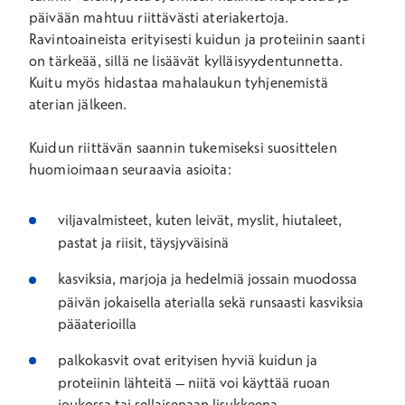
päivään mahtuu riittävästi ateriakertoja.
Ravintoaineista erityisesti kuidun ja proteiinin saanti
on tärkeää, sillä ne lisäävät kylläisyydentunnetta.
Kuitu myös hidastaa mahalaukun tyhjenemistä
aterian jälkeen.
Kuidun riittävän saannin tukemiseksi suosittelen
huomioimaan seuraavia asioita:
viljavalmisteet, kuten leivät, myslit, hiutaleet,
pastat ja riisit, täysjyväisinä
kasviksia, marjoja ja hedelmiä jossain muodossa
päivän jokaisella aterialla sekä runsaasti kasviksia
pääaterioilla
palkokasvit ovat erityisen hyviä kuidun ja
proteiinin lähteitä – niitä voi käyttää ruoan
joukossa tai sellaisenaan lisukkeena