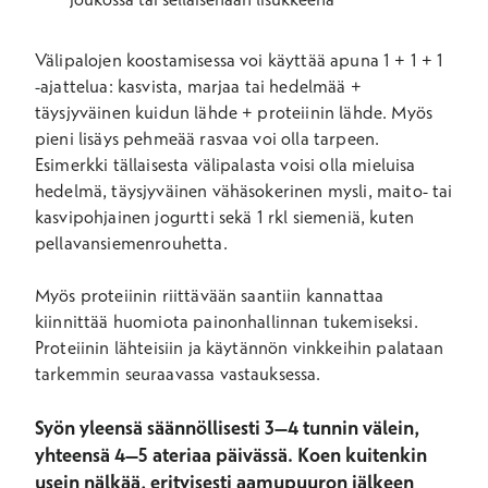
Välipalojen koostamisessa voi käyttää apuna 1 + 1 + 1
-ajattelua: kasvista, marjaa tai hedelmää +
täysjyväinen kuidun lähde + proteiinin lähde. Myös
pieni lisäys pehmeää rasvaa voi olla tarpeen.
Esimerkki tällaisesta välipalasta voisi olla mieluisa
hedelmä, täysjyväinen vähäsokerinen mysli, maito- tai
kasvipohjainen jogurtti sekä 1 rkl siemeniä, kuten
pellavansiemenrouhetta.
Myös proteiinin riittävään saantiin kannattaa
kiinnittää huomiota painonhallinnan tukemiseksi.
Proteiinin lähteisiin ja käytännön vinkkeihin palataan
tarkemmin seuraavassa vastauksessa.
Syön yleensä säännöllisesti 3–4 tunnin välein,
yhteensä 4–5 ateriaa päivässä. Koen kuitenkin
usein nälkää, erityisesti aamupuuron jälkeen