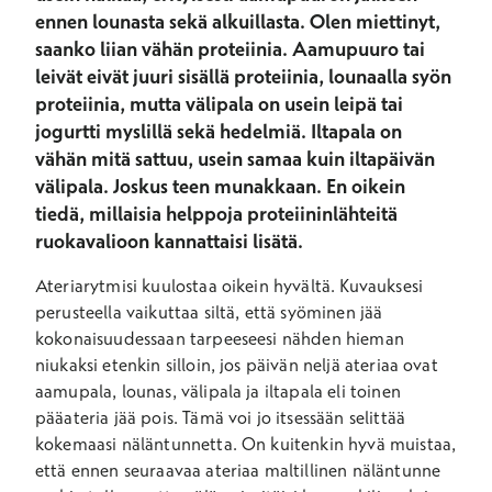
ennen lounasta sekä alkuillasta. Olen miettinyt,
saanko liian vähän proteiinia. Aamupuuro tai
leivät eivät juuri sisällä proteiinia, lounaalla syön
proteiinia, mutta välipala on usein leipä tai
jogurtti myslillä sekä hedelmiä. Iltapala on
vähän mitä sattuu, usein samaa kuin iltapäivän
välipala. Joskus teen munakkaan. En oikein
tiedä, millaisia helppoja proteiininlähteitä
ruokavalioon kannattaisi lisätä.
Ateriarytmisi kuulostaa oikein hyvältä. Kuvauksesi
perusteella vaikuttaa siltä, että syöminen jää
kokonaisuudessaan tarpeeseesi nähden hieman
niukaksi etenkin silloin, jos päivän neljä ateriaa ovat
aamupala, lounas, välipala ja iltapala eli toinen
pääateria jää pois. Tämä voi jo itsessään selittää
kokemaasi näläntunnetta. On kuitenkin hyvä muistaa,
että ennen seuraavaa ateriaa maltillinen näläntunne