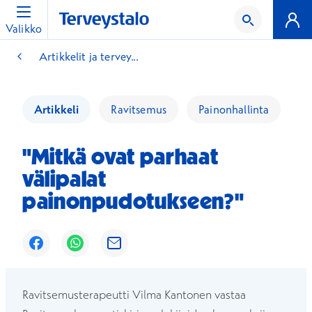
Valikko
Artikkelit ja tervey...
Artikkeli
Ravitsemus
Painonhallinta
"Mitkä ovat parhaat
välipalat
painonpudotukseen?"
Avautuu uuteen ikkunaan
Avautuu uuteen ikkunaan
Avautuu uuteen ikkunaan
Ravitsemusterapeutti Vilma Kantonen vastaa