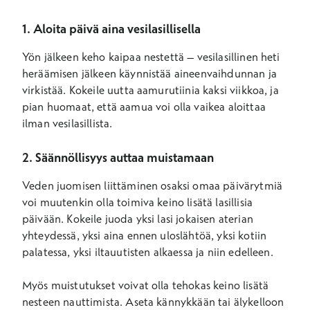
1. Aloita päivä aina vesilasillisella
Yön jälkeen keho kaipaa nestettä – vesilasillinen heti
heräämisen jälkeen käynnistää aineenvaihdunnan ja
virkistää. Kokeile uutta aamurutiinia kaksi viikkoa, ja
pian huomaat, että aamua voi olla vaikea aloittaa
ilman vesilasillista.
2. Säännöllisyys auttaa muistamaan
Veden juomisen liittäminen osaksi omaa päivärytmiä
voi muutenkin olla toimiva keino lisätä lasillisia
päivään. Kokeile juoda yksi lasi jokaisen aterian
yhteydessä, yksi aina ennen uloslähtöä, yksi kotiin
palatessa, yksi iltauutisten alkaessa ja niin edelleen.
Myös muistutukset voivat olla tehokas keino lisätä
nesteen nauttimista. Aseta kännykkään tai älykelloon