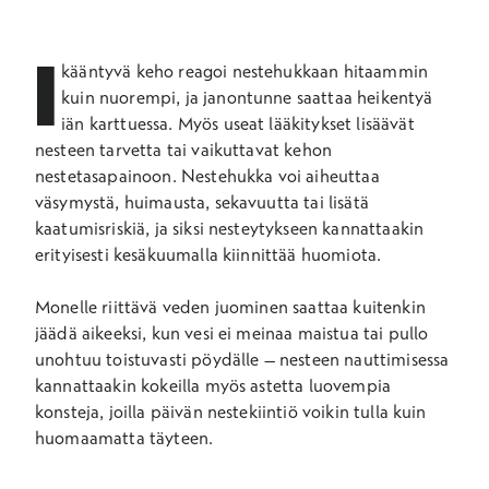
I
kääntyvä keho reagoi nestehukkaan hitaammin
kuin nuorempi, ja janontunne saattaa heikentyä
iän karttuessa. Myös useat lääkitykset lisäävät
nesteen tarvetta tai vaikuttavat kehon
nestetasapainoon. Nestehukka voi aiheuttaa
väsymystä, huimausta, sekavuutta tai lisätä
kaatumisriskiä, ja siksi nesteytykseen kannattaakin
erityisesti kesäkuumalla kiinnittää huomiota.
Monelle riittävä veden juominen saattaa kuitenkin
jäädä aikeeksi, kun vesi ei meinaa maistua tai pullo
unohtuu toistuvasti pöydälle – nesteen nauttimisessa
kannattaakin kokeilla myös astetta luovempia
konsteja, joilla päivän nestekiintiö voikin tulla kuin
huomaamatta täyteen.