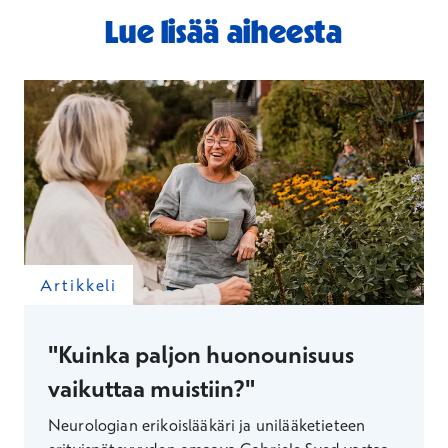
Lue lisää aiheesta
Artikkeli
"Kuinka paljon huonounisuus
vaikuttaa muistiin?"
Neurologian erikoislääkäri ja unilääketieteen