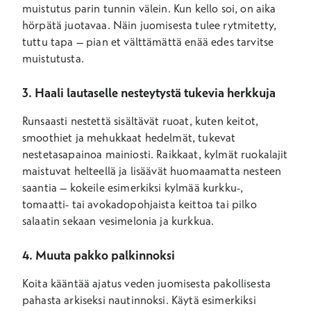
muistutus parin tunnin välein. Kun kello soi, on aika
hörpätä juotavaa. Näin juomisesta tulee rytmitetty,
tuttu tapa – pian et välttämättä enää edes tarvitse
muistutusta.
3. Haali lautaselle nesteytystä tukevia herkkuja
Runsaasti nestettä sisältävät ruoat, kuten keitot,
smoothiet ja mehukkaat hedelmät, tukevat
nestetasapainoa mainiosti. Raikkaat, kylmät ruokalajit
maistuvat helteellä ja lisäävät huomaamatta nesteen
saantia – kokeile esimerkiksi kylmää kurkku-,
tomaatti- tai avokadopohjaista keittoa tai pilko
salaatin sekaan vesimelonia ja kurkkua.
4. Muuta pakko palkinnoksi
Koita kääntää ajatus veden juomisesta pakollisesta
pahasta arkiseksi nautinnoksi. Käytä esimerkiksi