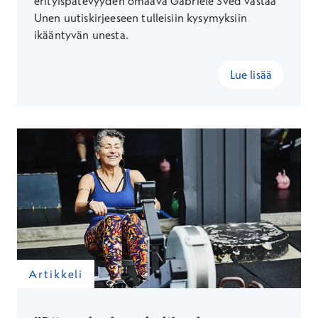
erityispätevyyden omaava Gabriele Sved vastaa
Unen uutiskirjeeseen tulleisiin kysymyksiin
ikääntyvän unesta.
Lue lisää
Artikkeli