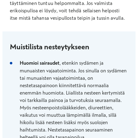
täyttäminen tuntuu helpommalta. Jos valmista
erikoispulloa ei löydy, voit tehdä sellaisen helposti
itse mistä tahansa vesipullosta teipin ja tussin avulla.
Muistilista nesteytykseen
Huomioi sairaudet
, etenkin sydämen ja
munuaisten vajaatoiminta. Jos sinulla on sydämen
tai munuaisten vajaatoimintaa, on
nestetasapainoon kiinnitettävä normaalia
enemmän huomiota. Liiallista nesteen kertymistä
voi tarkkailla painoa ja turvotuksia seuraamalla.
Myös nesteenpoistolääkkeiden, diureettien,
vaikutus voi muuttua lämpimällä ilmalla, sillä
hikoilu lisää nesteen lisäksi myös suolojen
haihtumista. Nestetasapainon seuraaminen
helteellä voi olla tasapainoilua.