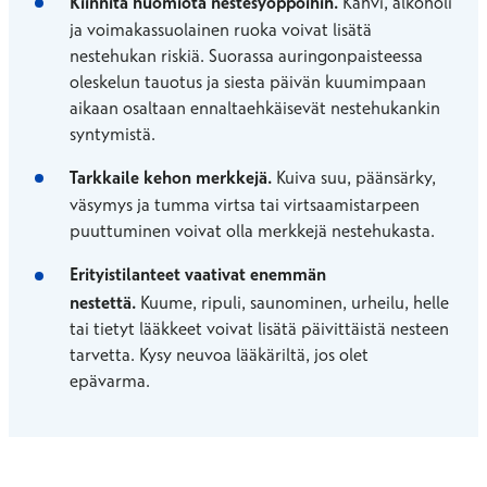
Kiinnitä huomiota nestesyöppöihin.
Kahvi, alkoholi
ja voimakassuolainen ruoka voivat lisätä
nestehukan riskiä.
S
uorassa auringonpaisteessa
ol
eskelu
n tauotus ja siesta päivän kuumimpaan
aikaan osaltaan ennaltaehkäise
vät
nestehukankin
syntymistä.
Tarkkaile kehon merkkejä.
Kuiva suu, päänsärky,
väsymys ja tumma virtsa tai virtsaamistarpeen
puuttuminen voivat olla merkkejä nestehukasta.
Erityistilanteet vaativat enemmän
nestettä.
Kuume, ripuli, saunominen, urheilu, helle
tai tietyt lääkkeet voivat lisätä päivittäistä nesteen
tarvetta. Kysy neuvoa lääkäriltä, jos olet
epävarma.