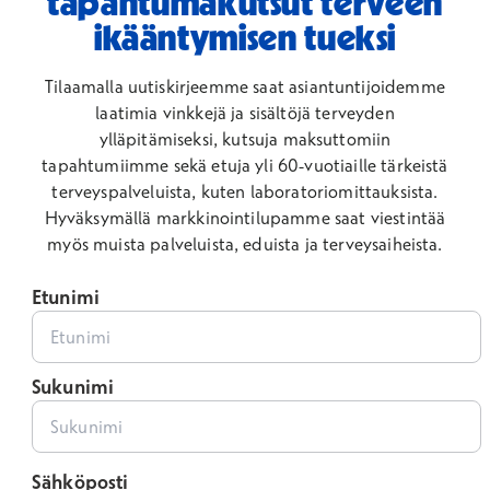
tapahtumakutsut terveen
ikääntymisen tueksi
Tilaamalla uutiskirjeemme saat asiantuntijoidemme
laatimia vinkkejä ja sisältöjä terveyden
ylläpitämiseksi, kutsuja maksuttomiin
tapahtumiimme sekä etuja yli 60-vuotiaille tärkeistä
terveyspalveluista, kuten laboratoriomittauksista.
Hyväksymällä markkinointilupamme saat viestintää
myös muista palveluista, eduista ja terveysaiheista.
Etunimi
Sukunimi
Sähköposti