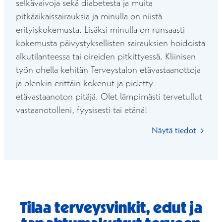
selkävaivoja sekä diabetesta ja muita
pitkäaikaissairauksia ja minulla on niistä
erityiskokemusta. Lisäksi minulla on runsaasti
kokemusta päivystyksellisten sairauksien hoidoista
alkutilanteessa tai oireiden pitkittyessä. Kliinisen
työn ohella kehitän Terveystalon etävastaanottoja
ja olenkin erittäin kokenut ja pidetty
etävastaanoton pitäjä. Olet lämpimästi tervetullut
vastaanotolleni, fyysisesti tai etänä!
Näytä tiedot
Tilaa terveysvinkit, edut ja