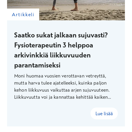
Artikkeli
Saatko sukat jalkaan sujuvasti?
Fysioterapeutin 3 helppoa
arkivinkkiä liikkuvuuden
parantamiseksi
Moni huomaa vuosien verottavan vetreyttä,
mutta harva tulee ajatelleeksi, kuinka paljon
kehon liikkuvuus vaikuttaa arjen sujuvuuteen.
Liikkuvuutta voi ja kannattaa kehittää kaiken
ikäisenä – fysioterapeutti Suvi Konster kertoo,
miten otat liikkuvuusharjoitukset helposti osaksi
Lue lisää
jokaista päivää.