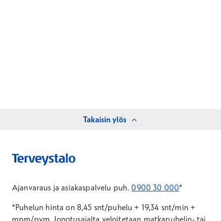
Takaisin ylös
Ajanvaraus ja asiakaspalvelu puh.
0900 30 000
*
*Puhelun hinta on 8,45 snt/puhelu + 19,34 snt/min +
mpm/pvm.
Jonotusajalta veloitetaan matkapuhelin- tai