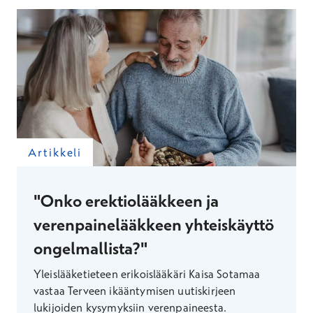
Artikkeli
"Onko erektiolääkkeen ja
verenpainelääkkeen yhteiskäyttö
ongelmallista?"
Yleislääketieteen erikoislääkäri Kaisa Sotamaa
vastaa Terveen ikääntymisen uutiskirjeen
lukijoiden kysymyksiin verenpaineesta.