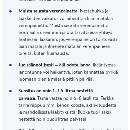
Muista seurata verenpainetta.
Nestehukka ja
lääkkeiden vaikutus voi aiheuttaa liian matalaa
verenpainetta. Muista seurata verenpainetta
normaalia useammin ja ota tarvittaessa yhteys
hoitavaan lääkäriin, jos verenpaine on toistuvasti
liian matala ja ilmenee matalan verenpaineen
oireita, kuten huimausta.
Juo säännöllisesti – älä odota janoa
. Ikääntyessä
janontunne voi heikentyä, joten kannattaa pyrkiä
juomaan pieniä määriä pitkin päivää.
Suositus on noin 1–1,5 litraa nestettä
päivässä
. Tämä vastaa noin 6–8 lasillista. Tarkka
tarve riippuu mm. kehon koosta, aktiivisuudesta
ja mahdollisista lääkityksistä. Ruoka tuo lisäksi
nestettä noin puoli litraa päivässä.