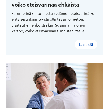
voiko eteisvärinää ehkäistä
Flimmerinäkin tunnettu sydämen eteisvärinä voi
erityisesti ikääntyvillä olla täysin oireeton.
Sisätautien erikoislääkäri Susanna Halonen
kertoo, voiko eteisvärinän tunnistaa itse ja
millaisin keinoin sitä voi pyrkiä ehkäisemään.
Lue lisää