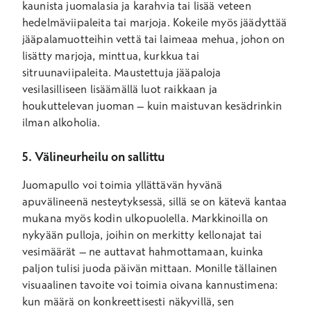
kaunista juomalasia ja karahvia tai lisää veteen
hedelmäviipaleita tai marjoja. Kokeile myös jäädyttää
jääpalamuotteihin vettä tai laimeaa mehua, johon on
lisätty marjoja, minttua, kurkkua tai
sitruunaviipaleita. Maustettuja jääpaloja
vesilasilliseen lisäämällä luot raikkaan ja
houkuttelevan juoman – kuin maistuvan kesädrinkin
ilman alkoholia.
5. Välineurheilu on sallittu
Juomapullo voi toimia yllättävän hyvänä
apuvälineenä nesteytyksessä, sillä se on kätevä kantaa
mukana myös kodin ulkopuolella. Markkinoilla on
nykyään pulloja, joihin on merkitty kellonajat tai
vesimäärät – ne auttavat hahmottamaan, kuinka
paljon tulisi juoda päivän mittaan. Monille tällainen
visuaalinen tavoite voi toimia oivana kannustimena:
kun määrä on konkreettisesti näkyvillä, sen