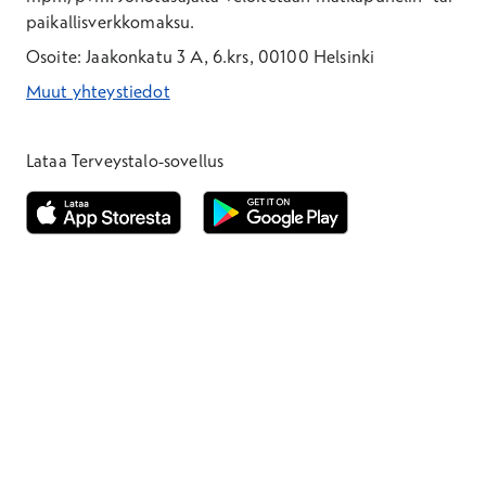
paikallisverkkomaksu.
Osoite: Jaakonkatu 3 A, 6.krs, 00100 Helsinki
Muut yhteystiedot
*Puhelun hinta on 8,35 snt/puhelu + 19,33 snt/min + mpm/pvm
*Puhelun hinta on matkapuhelinliittymästä 8,35 snt/puhelu + 
Lataa Terveystalo-sovellus
Avautuu uuteen ikkunaan
Avautuu uuteen ikkunaan
Henkilöasiakkaat
Hinnasto
Ajanvaraus