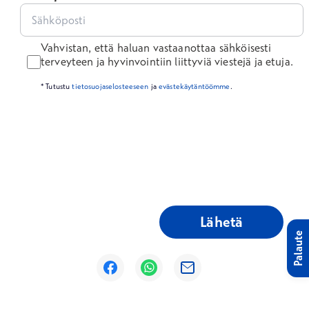
Vahvistan, että haluan vastaanottaa sähköisesti
terveyteen ja hyvinvointiin liittyviä viestejä ja etuja.
* Tutustu
tietosuojaselosteeseen
ja
evästekäytäntöömme
.
Lähetä
Palaute
Avautuu uuteen ikkunaan
Avautuu uuteen ikkunaan
Avautuu uuteen ikkunaan