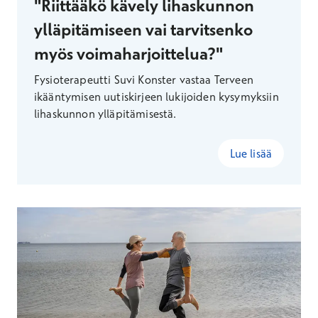
"Riittääkö kävely lihaskunnon
ylläpitämiseen vai tarvitsenko
myös voimaharjoittelua?"
Fysioterapeutti Suvi Konster vastaa Terveen
ikääntymisen uutiskirjeen lukijoiden kysymyksiin
lihaskunnon ylläpitämisestä.
Lue lisää