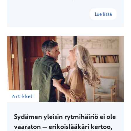
Lue lisää
Artikkeli
Sydämen yleisin rytmihäiriö ei ole
vaaraton – erikoislääkäri kertoo,