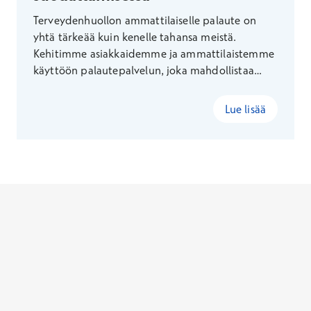
Terveydenhuollon ammattilaiselle palaute on
yhtä tärkeää kuin kenelle tahansa meistä.
Kehitimme asiakkaidemme ja ammattilaistemme
käyttöön palautepalvelun, joka mahdollistaa
ensimmäistä kertaa terveydenhuollossa sen, että
potilas voi jättää suoraa palautetta turvallisesti
Lue lisää
häntä hoitaneelle ammattilaiselle vastaanoton
jälkeen.