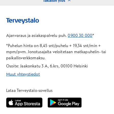
Takaisin ylös
Ajanvaraus ja asiakaspalvelu puh.
0900 30 000
*
*Puhelun hinta on 8,45 snt/puhelu + 19,34 snt/min +
mpm/pvm.
Jonotusajalta veloitetaan matkapuhelin- tai
paikallisverkkomaksu.
Osoite: Jaakonkatu 3 A, 6.krs, 00100 Helsinki
Muut yhteystiedot
*Puhelun hinta on 8,35 snt/puhelu + 19,33 snt/min + mpm/pvm
*Puhelun hinta on matkapuhelinliittymästä 8,35 snt/puhelu + 
Lataa Terveystalo-sovellus
Avautuu uuteen ikkunaan
Avautuu uuteen ikkunaan