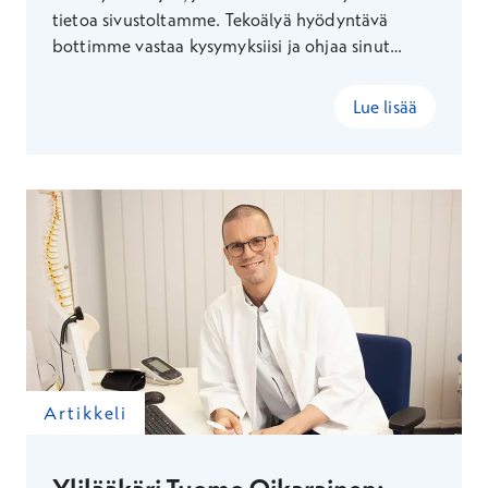
tietoa sivustoltamme. Tekoälyä hyödyntävä
bottimme vastaa kysymyksiisi ja ohjaa sinut
nopeasti ja helposti etsimäsi tiedon pariin.
Lue lisää
Artikkeli