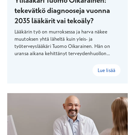
Ylilääkäri Tuomo Oikarainen:
tekevätkö diagnooseja vuonna
2035 lääkärit vai tekoäly?
Lääkärin työ on murroksessa ja harva näkee
muutoksen yhtä läheltä kuin yleis- ja
työterveyslääkäri Tuomo Oikarainen. Hän on
uransa aikana kehittänyt terveydenhuollon
teknologiaa ensin sarjayrittäjänä, sen jälkeen
Terveystalon digiylilääkärinä ja nyt
Lue lisää
vastaanottojen ylilääkärinä.