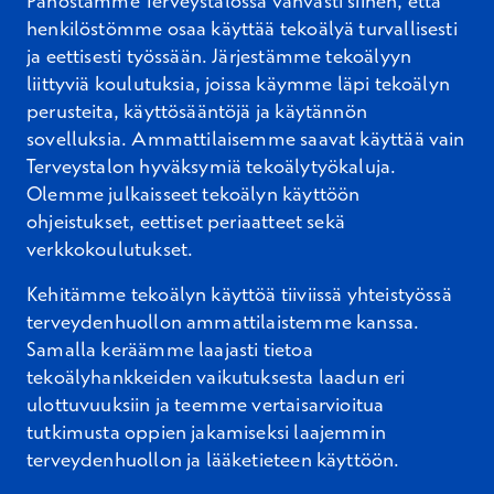
Panostamme Terveystalossa vahvasti siihen, että
henkilöstömme osaa käyttää tekoälyä turvallisesti
ja eettisesti työssään. Järjestämme tekoälyyn
liittyviä koulutuksia, joissa käymme läpi tekoälyn
perusteita, käyttösääntöjä ja käytännön
sovelluksia. Ammattilaisemme saavat käyttää vain
Terveystalon hyväksymiä tekoälytyökaluja.
Olemme julkaisseet tekoälyn käyttöön
ohjeistukset, eettiset periaatteet sekä
verkkokoulutukset.
Kehitämme tekoälyn käyttöä tiiviissä yhteistyössä
terveydenhuollon ammattilaistemme kanssa.
Samalla keräämme laajasti tietoa
tekoälyhankkeiden vaikutuksesta laadun eri
ulottuvuuksiin ja teemme vertaisarvioitua
tutkimusta oppien jakamiseksi laajemmin
terveydenhuollon ja lääketieteen käyttöön.