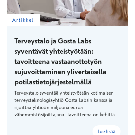
Artikkeli
Terveystalo ja Gosta Labs
syventävät yhteistyötään:
tavoitteena vastaanottotyön
sujuvoittaminen ylivertaisella
potilastietojärjestelmällä
Terveystalo syventää yhteistyötään kotimaisen
terveysteknologiayhtiö Gosta Labsin kanssa ja
sijoittaa yhtiöön miljoona euroa
vähemmistösijoittajana. Tavoitteena on kehittää
yhteistyössä tekoälyratkaisuja, jotka parantavat
hoidon laatua ja vastaanottotyön sujuvuutta
Lue lisää