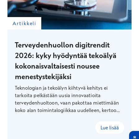
Artikkeli
Terveydenhuollon digitrendit
2026: kyky hyödyntää tekoälyä
kokonaisvaltaisesti nousee
menestystekijäksi
Teknologian ja tekoälyn kiihtyvä kehitys ei
tarkoita pelkästään uusia innovaatioita
terveydenhuoltoon, vaan pakottaa miettimään
koko alan toimintalogiikkaa uudelleen, kertoo
Terveystalon Digitaalisten palveluiden johtaja
Ilari Richardt.
Lue lisää