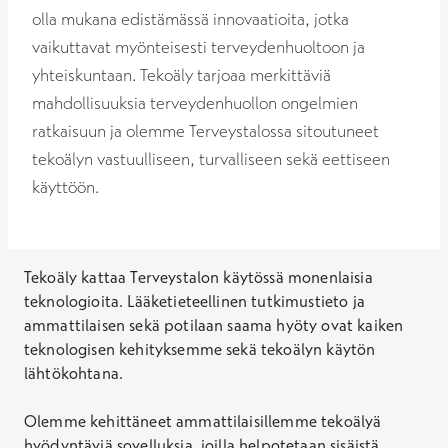
olla mukana edistämässä innovaatioita, jotka
vaikuttavat myönteisesti terveydenhuoltoon ja
yhteiskuntaan. Tekoäly tarjoaa merkittäviä
mahdollisuuksia terveydenhuollon ongelmien
ratkaisuun ja olemme Terveystalossa sitoutuneet
tekoälyn vastuulliseen, turvalliseen sekä eettiseen
käyttöön.
Tekoäly kattaa Terveystalon käytössä monenlaisia
teknologioita. Lääketieteellinen tutkimustieto ja
ammattilaisen sekä potilaan saama hyöty ovat kaiken
teknologisen kehityksemme sekä tekoälyn käytön
lähtökohtana.
Olemme kehittäneet ammattilaisillemme tekoälyä
hyödyntäviä sovelluksia, joilla helpotetaan sisäistä