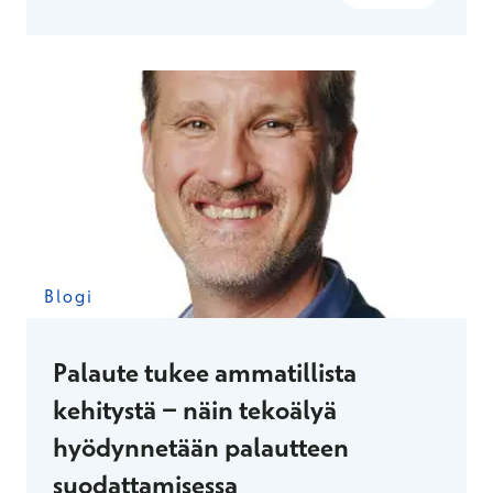
osana Terveystalon uutta potilastietojärjestelmää
Terveystalo Ellaa.
Blogi
Palaute tukee ammatillista
kehitystä − näin tekoälyä
hyödynnetään palautteen
suodattamisessa