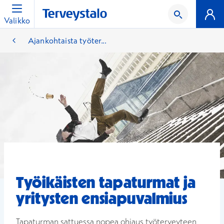
Valikko
Ajankohtaista työter...
Työikäisten tapaturmat ja
yritysten ensiapuvalmius
Tapaturman sattuessa nopea ohjaus työterveyteen