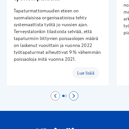
no
Tapaturmattomuuden eteen on
ma
suomalaisissa organisaatioissa tehty
ar
systemaattista työtä jo vuosien ajan.
ty
Terveystalonkin tilastoista selviää, että
pi
tapaturmiin liittyvien poissaolojen määrä
on laskenut vuosittain ja vuonna 2022
työtapaturmat aiheuttivat 9 % vähemmän
poissaoloja mitä vuonna 2021.
Lue lisää
Edellinen sivu
0/2
Seuraava sivu
2/2
Sivu 1/2
Sivu 2/2