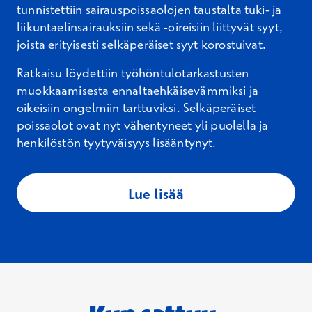
tunnistettiin sairauspoissaolojen taustalta tuki- ja
liikuntaelinsairauksiin sekä -oireisiin liittyvät syyt,
joista erityisesti selkäperäiset syyt korostuivat.
Ratkaisu löydettiin työhöntulotarkastusten
muokkaamisesta ennaltaehkäisevämmiksi ja
oikeisiin ongelmiin tarttuviksi. Selkäperäiset
poissaolot ovat nyt vähentyneet yli puolella ja
henkilöstön tyytyväisyys lisääntynyt.
Lue lisää