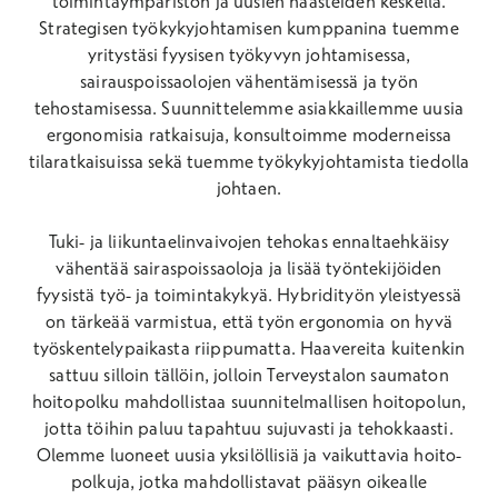
toimintaympäristön ja uusien haasteiden keskellä.
Strategisen työkykyjohtamisen kumppanina tuemme
yritystäsi fyysisen työkyvyn johtamisessa,
sairauspoissaolojen vähentämisessä ja työn
tehostamisessa. Suunnittelemme asiakkaillemme uusia
ergonomisia ratkaisuja, konsultoimme moderneissa
tilaratkaisuissa sekä tuemme työkykyjohtamista tiedolla
johtaen.
Tuki- ja liikuntaelinvaivojen tehokas ennaltaehkäisy
vähentää sairaspoissaoloja ja lisää työntekijöiden
fyysistä työ- ja toimintakykyä. Hybridityön yleistyessä
on tärkeää varmistua, että työn ergonomia on hyvä
työskentelypaikasta riippumatta. Haavereita kuitenkin
sattuu silloin tällöin, jolloin Terveystalon saumaton
hoitopolku mahdollistaa suunnitelmallisen hoitopolun,
jotta töihin paluu tapahtuu sujuvasti ja tehokkaasti.
Olemme luoneet uusia yksilöllisiä ja vaikuttavia hoito-
polkuja, jotka mahdollistavat pääsyn oikealle