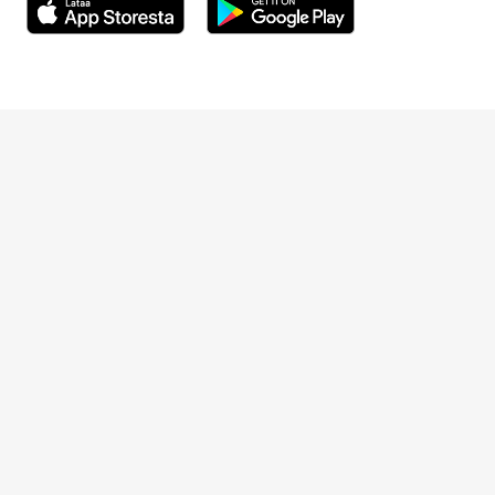
Avautuu uuteen ikkunaan
Avautuu uuteen ikkunaan
Henkilöasiakkaat
Hinnasto
Ajanvaraus
Toimipaikat
Asiantuntijat
Anna palautetta