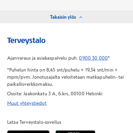
Takaisin ylös
Ajanvaraus ja asiakaspalvelu puh.
0900 30 000
*
*Puhelun hinta on 8,45 snt/puhelu + 19,34 snt/min +
mpm/pvm.
Jonotusajalta veloitetaan matkapuhelin- tai
paikallisverkkomaksu.
Osoite: Jaakonkatu 3 A, 6.krs, 00100 Helsinki
Muut yhteystiedot
*Puhelun hinta on 8,35 snt/puhelu + 19,33 snt/min + mpm/pvm
*Puhelun hinta on matkapuhelinliittymästä 8,35 snt/puhelu + 
Lataa Terveystalo-sovellus