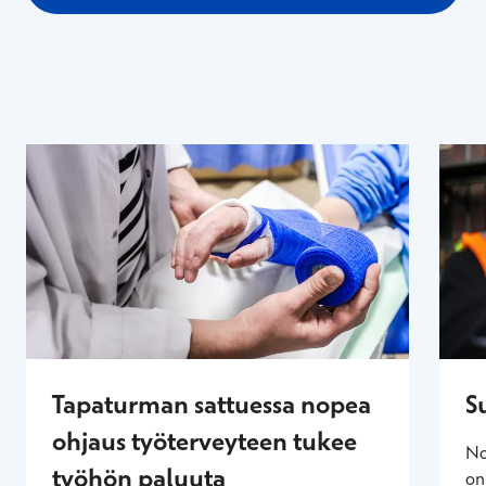
Tapaturman sattuessa nopea
S
ohjaus työterveyteen tukee
No
työhön paluuta
on