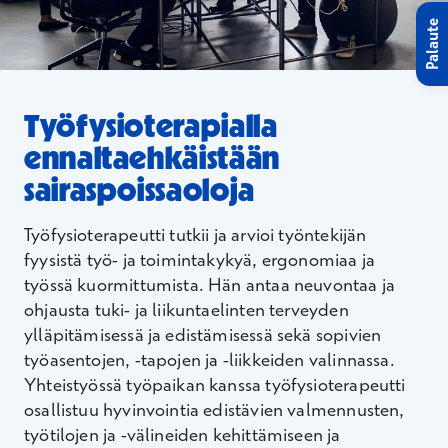
Palaute
Työfysioterapialla
ennaltaehkäistään
sairaspoissaoloja
Työfysioterapeutti tutkii ja arvioi työntekijän
fyysistä työ- ja toimintakykyä, ergonomiaa ja
työssä kuormittumista. Hän antaa neuvontaa ja
ohjausta tuki- ja liikuntaelinten terveyden
ylläpitämisessä ja edistämisessä sekä sopivien
työasentojen, -tapojen ja -liikkeiden valinnassa.
Yhteistyössä työpaikan kanssa työfysioterapeutti
osallistuu hyvinvointia edistävien valmennusten,
työtilojen ja -välineiden kehittämiseen ja