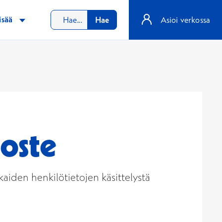
isää
Hae
Asioi verkossa
loste
kaiden henkilötietojen käsittelystä