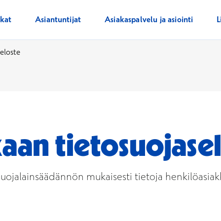
ikat
Asiantuntijat
Asiakaspalvelu ja asiointi
L
eloste
aan tietosuojase
osuojalainsäädännön mukaisesti tietoja henkilöasiak