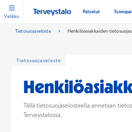
Palvelut
Toimipa
Valikko
Tietosuojaseloste
Henkilöasiakkaiden tietosuojas
Tietosuojaseloste
Henkilöasiakk
Tällä tietosuojaselosteella annetaan tiet
Terveystalossa.