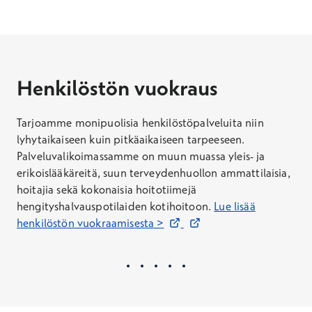
Henkilöstön vuokraus
Tarjoamme monipuolisia henkilöstöpalveluita niin
lyhytaikaiseen kuin pitkäaikaiseen tarpeeseen.
Palveluvalikoimassamme on muun muassa yleis- ja
erikoislääkäreitä, suun terveydenhuollon ammattilaisia,
hoitajia sekä kokonaisia hoitotiimejä
hengityshalvauspotilaiden kotihoitoon.
Lue lisää
Avautuu uuteen ikkunaan
Avautuu uuteen ikkunaan
henkilöstön vuokraamisesta >