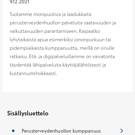
9.12.2021
Tuotamme monipuolisia ja laadukkaita
perusterveydenhuollon palveluita saatavuuden ja
vaikuttavuuden parantamiseen. Kaipaatko
lyhytaikaista apua esimerkiksi jononpurkuun tai
pidempiaikaista kumppanuutta, meillä on sinulle
ratkaisu. Etä- ja digipalveluillamme on vaivatonta
täydentää lähipalveluita käyttäjälähtöisesti ja
kustannustehokkaasti.
Sisällysluettelo
Perusterveydenhuollon kumppanuus