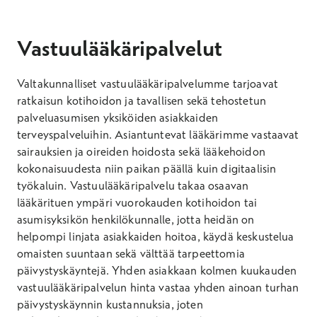
Vastuulääkäripalvelut
Valtakunnalliset vastuulääkäripalvelumme tarjoavat
ratkaisun kotihoidon ja tavallisen sekä tehostetun
palveluasumisen yksiköiden asiakkaiden
terveyspalveluihin. Asiantuntevat lääkärimme vastaavat
sairauksien ja oireiden hoidosta sekä lääkehoidon
kokonaisuudesta niin paikan päällä kuin digitaalisin
työkaluin. Vastuulääkäripalvelu takaa osaavan
lääkärituen ympäri vuorokauden kotihoidon tai
asumisyksikön henkilökunnalle, jotta heidän on
helpompi linjata asiakkaiden hoitoa, käydä keskustelua
omaisten suuntaan sekä välttää tarpeettomia
päivystyskäyntejä. Yhden asiakkaan kolmen kuukauden
vastuulääkäripalvelun hinta vastaa yhden ainoan turhan
päivystyskäynnin kustannuksia, joten