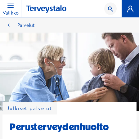
Valikko
Palvelut
Julkiset palvelut
Perusterveydenhuolto