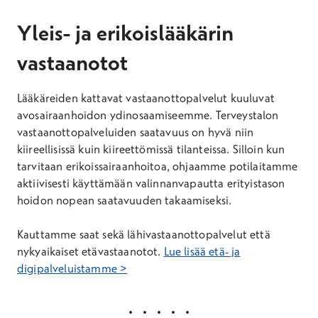
Yleis- ja erikoislääkärin
vastaanotot
Lääkäreiden kattavat vastaanottopalvelut kuuluvat
avosairaanhoidon ydinosaamiseemme. Terveystalon
vastaanottopalveluiden saatavuus on hyvä niin
kiireellisissä kuin kiireettömissä tilanteissa. Silloin kun
tarvitaan erikoissairaanhoitoa, ohjaamme potilaitamme
aktiivisesti käyttämään valinnanvapautta erityistason
hoidon nopean saatavuuden takaamiseksi.
Kauttamme saat sekä lähivastaanottopalvelut että
nykyaikaiset etävastaanotot.
Lue lisää etä- ja
digipalveluistamme >