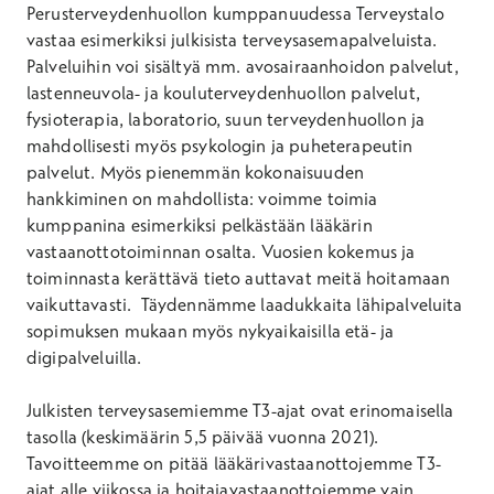
Perusterveydenhuollon kumppanuudessa Terveystalo
vastaa esimerkiksi julkisista terveysasemapalveluista.
Palveluihin voi sisältyä mm. avosairaanhoidon palvelut,
lastenneuvola- ja kouluterveydenhuollon palvelut,
fysioterapia, laboratorio, suun terveydenhuollon ja
mahdollisesti myös psykologin ja puheterapeutin
palvelut. Myös pienemmän kokonaisuuden
hankkiminen on mahdollista: voimme toimia
kumppanina esimerkiksi pelkästään lääkärin
vastaanottotoiminnan osalta. Vuosien kokemus ja
toiminnasta kerättävä tieto auttavat meitä hoitamaan
vaikuttavasti. Täydennämme laadukkaita lähipalveluita
sopimuksen mukaan myös nykyaikaisilla etä- ja
digipalveluilla.
Julkisten terveysasemiemme T3-ajat ovat erinomaisella
tasolla (keskimäärin 5,5 päivää vuonna 2021).
Tavoitteemme on pitää lääkärivastaanottojemme T3-
ajat alle viikossa ja hoitajavastaanottojemme vain