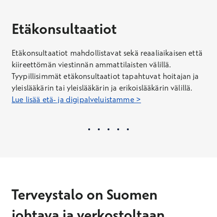
Etäkonsultaatiot
Etäkonsultaatiot mahdollistavat sekä reaaliaikaisen että
kiireettömän viestinnän ammattilaisten välillä.
Tyypillisimmät etäkonsultaatiot tapahtuvat hoitajan ja
yleislääkärin tai yleislääkärin ja erikoislääkärin välillä.
Lue lisää etä- ja digipalveluistamme >
Terveystalo on Suomen
johtava ja verkostoltaan