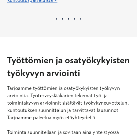
kuntoutuspalveluista >
Työttömien ja osatyökykyisten
työkyvyn arviointi
Tarjoamme työttömien ja osatyökykyisten työkyvyn
arviointia. Työterveyslääkärien tekemät työ- ja
toimintakyvyn arvioinnit sisältävät työkykyneuvottelun,
kuntoutuksen suunnittelun ja tarvittavat lausunnot.
Tarjoamme palvelua myös etäyhteydellä.
Toiminta suunnitellaan ja sovitaan aina yhteistyössä