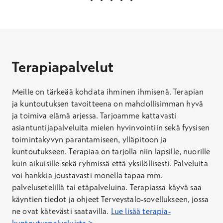
Terapiapalvelut
Meille on tärkeää kohdata ihminen ihmisenä. Terapian
ja kuntoutuksen tavoitteena on mahdollisimman hyvä
ja toimiva elämä arjessa. Tarjoamme kattavasti
asiantuntijapalveluita mielen hyvinvointiin sekä fyysisen
toimintakyvyn parantamiseen, ylläpitoon ja
kuntoutukseen. Terapiaa on tarjolla niin lapsille, nuorille
kuin aikuisille sekä ryhmissä että yksilöllisesti. Palveluita
voi hankkia joustavasti monella tapaa mm.
palvelusetelillä tai etäpalveluina. Terapiassa käyvä saa
käyntien tiedot ja ohjeet Terveystalo-sovellukseen, jossa
ne ovat kätevästi saatavilla.
Lue lisää terapia-