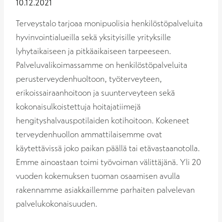
10.12.2021
Terveystalo tarjoaa monipuolisia henkilöstöpalveluita
hyvinvointialueilla sekä yksityisille yrityksille
lyhytaikaiseen ja pitkäaikaiseen tarpeeseen.
Palveluvalikoimassamme on henkilöstöpalveluita
perusterveydenhuoltoon, työterveyteen,
erikoissairaanhoitoon ja suunterveyteen sekä
kokonaisulkoistettuja hoitajatiimejä
hengityshalvauspotilaiden kotihoitoon. Kokeneet
terveydenhuollon ammattilaisemme ovat
käytettävissä joko paikan päällä tai etävastaanotolla.
Emme ainoastaan toimi työvoiman välittäjänä. Yli 20
vuoden kokemuksen tuoman osaamisen avulla
rakennamme asiakkaillemme parhaiten palvelevan
palvelukokonaisuuden.