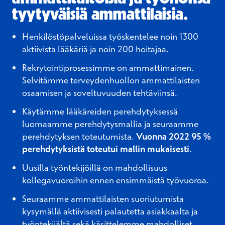
tyytyväisiä ammattilaisia.
Henkilöstöpalveluissa työskentelee noin 1300
aktiivista lääkäriä ja noin 200 hoitajaa.
Rekrytointiprosessimme on ammattimainen.
Selvitämme terveydenhuollon ammattilaisten
osaamisen ja soveltuvuuden tehtäviinsä.
Käytämme lääkäreiden perehdytyksessä
luomaamme perehdytysmallia ja seuraamme
perehdytyksen toteutumista.
Vuonna 2022
95 %
perehdytyksistä toteutui mallin mukaisesti
.
Uusilla työntekijöillä on mahdollisuus
kollegavuoroihin ennen ensimmäistä työvuoroa. ​
Seuraamme ammattilaisten suoriutumista
kysymällä aktiivisesti palautetta asiakkaalta ja
työntekijältä sekä käsittelemme mahdolliset