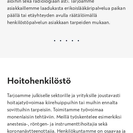
aloihin sekä radiologiaan asti. Tarjoamme
asiakkaillemme laadukasta erikoislääkäripalvelua paikan
päällä tai etäyhteyden avulla räätälöimällä
henkilöstöpalvelun asiakkaan tarpeiden mukaan.
Hoitohenkilöstö
Tarjoamme julkiselle sektorille ja yrityksille joustavasti
hoitajatyövoimaa kiirehuippuihin tai muihin ennalta
sovittuihin tarpeisiin. Toimitamme työvoimaa
monenlaisiin tehtäviin. Meillä työskentelee esimerkiksi
anestesia-, röntgen- ja instrumenttihoitajia sekä
koronanäytteenottajia. Henkilökuntamme on osaavaa ja