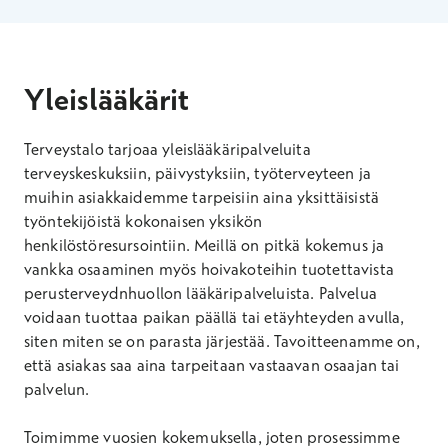
Yleislääkärit
Terveystalo tarjoaa yleislääkäripalveluita
terveyskeskuksiin, päivystyksiin, työterveyteen ja
muihin asiakkaidemme tarpeisiin aina yksittäisistä
työntekijöistä kokonaisen yksikön
henkilöstöresursointiin. Meillä on pitkä kokemus ja
vankka osaaminen myös hoivakoteihin tuotettavista
perusterveydnhuollon lääkäripalveluista. Palvelua
voidaan tuottaa paikan päällä tai etäyhteyden avulla,
siten miten se on parasta järjestää. Tavoitteenamme on,
että asiakas saa aina tarpeitaan vastaavan osaajan tai
palvelun.
Toimimme vuosien kokemuksella, joten prosessimme