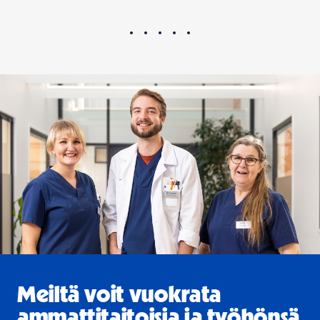
Meiltä voit vuokrata
ammattitaitoisia ja työhönsä