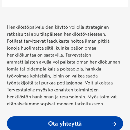
Henkilöstöpalveluiden käyttö voi olla strateginen
ratkaisu tai apu tilapäiseen henkilöstövajeeseen.
Potilaat tarvitsevat laadukasta hoitoa ilman pitkiä
jonoja huolimatta siitä, kuinka paljon omaa
henkilökuntaa on saatavilla. Terveystalon
ammattilaisten avulla voi paikata oman henkilökunnan
lomia tai pidempiaikaisia poissaoloja, hankkia
työvoimaa kohteisiin, joihin on vaikea saada
työntekijöitä tai purkaa potilasjonoa. Voit ulkoistaa
Terveystalolle myös kokonaisten toimintojen
henkilöstön hankinnan ja resursoinnin. Myös toimivat
etäpalvelumme sopivat moneen tarkoitukseen.
Ota yhteyttä