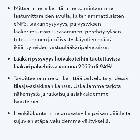
Mittaamme ja kehitämme toimintaamme
laatumittareiden avulla, kuten ammattilaisten
eNPS, lääkäripysyvyys, päivystyksen
lääkäriresurssin turvaaminen, perehdytyksen
toteutuminen ja päivystyskäyntien määrä
ikääntyneiden vastuulääkäripalveluissa.
Lääkäripysyvyys hoivakoteihin tuotettavissa
lääkäripalveluissa vuonna 2022 oli 94%!
Tavoitteenamme on kehittää palveluita yhdessä
tilaaja-asiakkaan kanssa. Uskallamme tarjota
näkemystä ja ratkaisuja asiakkaidemme
haasteisiin.
Henkilökuntamme on saatavilla paikan päälle tai
sujuvien etäpalveluidemme välityksellä.