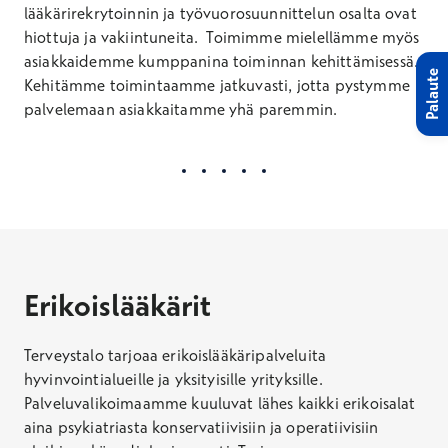
lääkärirekrytoinnin ja työvuorosuunnittelun osalta ovat
hiottuja ja vakiintuneita. Toimimme mielellämme myös
asiakkaidemme kumppanina toiminnan kehittämisessä.
Palaute
Kehitämme toimintaamme jatkuvasti, jotta pystymme
palvelemaan asiakkaitamme yhä paremmin.
Erikoislääkärit
Terveystalo tarjoaa erikoislääkäripalveluita
hyvinvointialueille ja yksityisille yrityksille.
Palveluvalikoimaamme kuuluvat lähes kaikki erikoisalat
aina psykiatriasta konservatiivisiin ja operatiivisiin