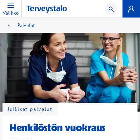
Valikko
Palvelut
Julkiset palvelut
Henkilöstön vuokraus