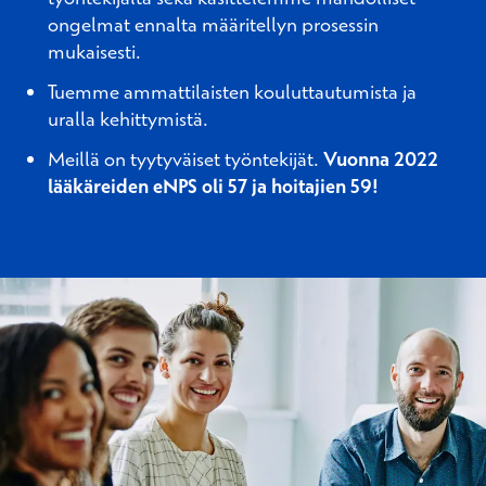
ongelmat ennalta määritellyn prosessin
mukaisesti.
Tuemme ammattilaisten kouluttautumista ja
uralla kehittymistä.
Meillä on tyytyväiset työntekijät.
Vuonna 2022
lääkäreiden eNPS oli 57 ja hoitajien 59!