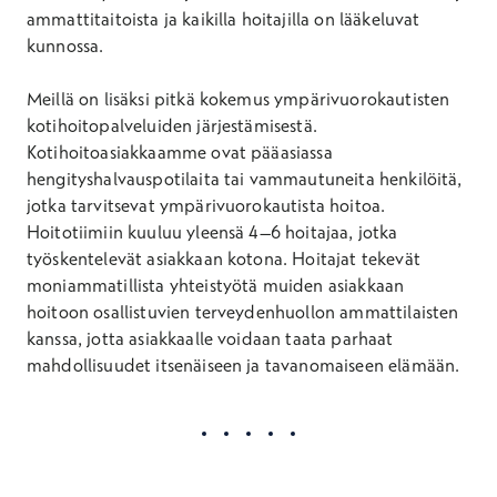
ammattitaitoista ja kaikilla hoitajilla on lääkeluvat
kunnossa.
Meillä on lisäksi pitkä kokemus ympärivuorokautisten
kotihoitopalveluiden järjestämisestä.
Kotihoitoasiakkaamme ovat pääasiassa
hengityshalvauspotilaita tai vammautuneita henkilöitä,
jotka tarvitsevat ympärivuorokautista hoitoa.
Hoitotiimiin kuuluu yleensä 4–6 hoitajaa, jotka
työskentelevät asiakkaan kotona. Hoitajat tekevät
moniammatillista yhteistyötä muiden asiakkaan
hoitoon osallistuvien terveydenhuollon ammattilaisten
kanssa, jotta asiakkaalle voidaan taata parhaat
mahdollisuudet itsenäiseen ja tavanomaiseen elämään.