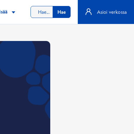
isää
Hae
Asioi verkossa