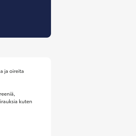
, Neurologian erikoislääkäri
ja oireita 
eeniä, 
irauksia kuten 