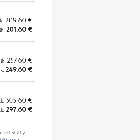
209,60
€
lk.
201,60
€
lk.
257,60
€
alk.
249,60
€
lk.
305,60
€
lk.
297,60
€
lk.
vät sisälly 