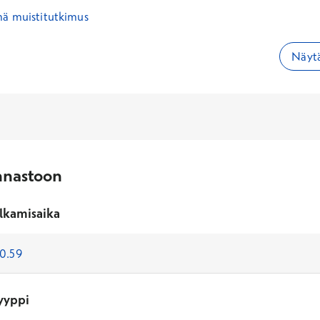
mä muistitutkimus
Näytä
nnastoon
lkamisaika
yyppi