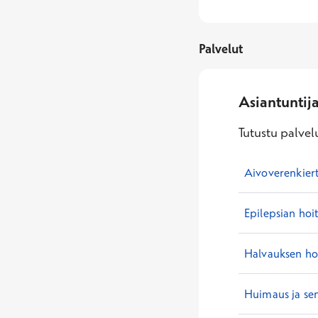
Palvelut
Asiantuntij
Tutustu palvelu
Aivoverenkiert
Epilepsian hoi
Halvauksen ho
Huimaus ja se