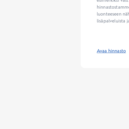
esimerkiksi vast
hinnastostamme.
luonteeseen näh
lisäpalveluista j
Avaa hinnasto