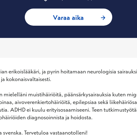
: Kristina Wikman
Varaa aika
n erikoislääkäri, ja pyrin hoitamaan neurologisia sairauksia 
ja kokonaisvaltaisesti. 

n mielelläni muistihäiriöitä, päänsärkysairauksia kuten migr
naa, aivoverenkiertohäiriöitä, epilepsiaa sekä liikehäiriösa
utia. ADHD ei kuulu erityisosaamiseeni. Teen tutkimustyötä 
ohäiriöiden diagnosoinnista ja hoidosta. 

na svenska. Tervetuloa vastaanotolleni!