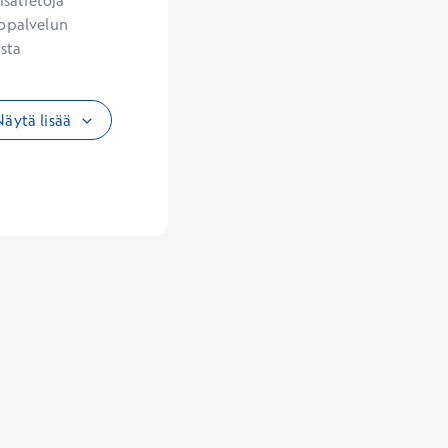
sätietoja 
opalvelun 
sta 
äytä lisää