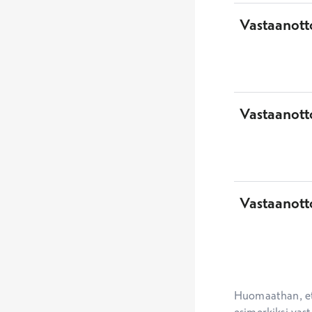
Vastaanott
Vastaanotto
Vastaanott
Huomaathan, ett