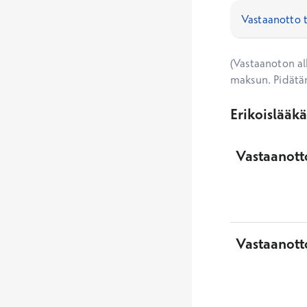
(Vastaanoton alk
maksun. Pidätä
Erikoislääk
Vastaanotto
Vastaanott