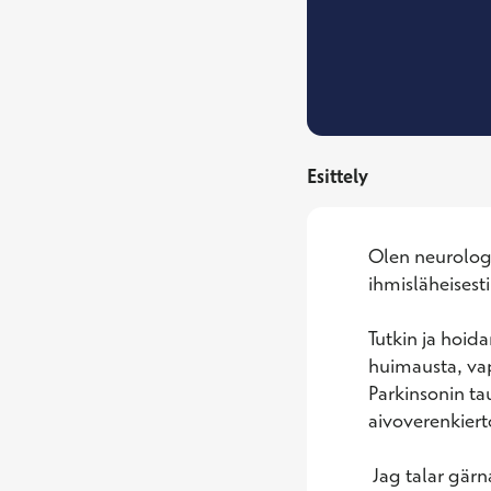
Esittely
Olen neurologia
ihmisläheisesti 
Tutkin ja hoida
huimausta, vapi
Parkinsonin ta
aivoverenkiert
 Jag talar gär