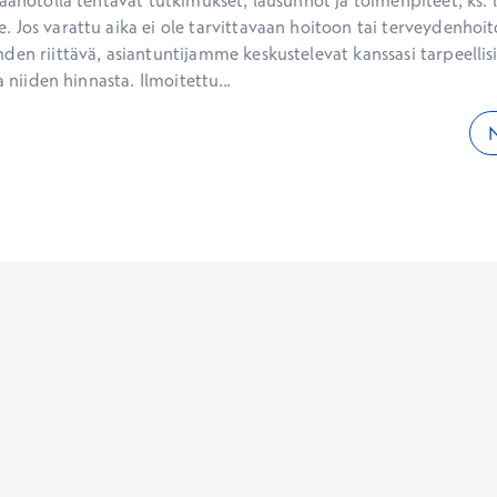
aanotolla tehtävät tutkimukset, lausunnot ja toimenpiteet, ks. li
 Jos varattu aika ei ole tarvittavaan hoitoon tai terveydenhoit
den riittävä, asiantuntijamme keskustelevat kanssasi tarpeellisi
a niiden hinnasta. Ilmoitettu...
N