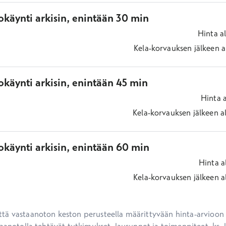
okäynti arkisin, enintään 30 min
Hinta
a
Kela-korvauksen jälkeen
a
käynti arkisin, enintään 45 min
Hinta
Kela-korvauksen jälkeen
a
okäynti arkisin, enintään 60 min
Hinta
a
Kela-korvauksen jälkeen
a
ä vastaanoton keston perusteella määrittyvään hinta-arvioon ei