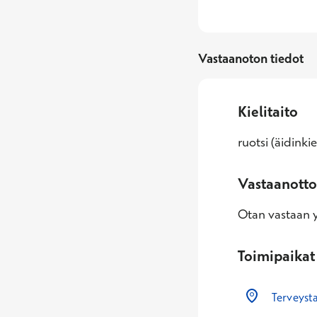
Vastaanoton tiedot
Kielitaito
ruotsi (äidinki
Vastaanotto
Otan vastaan yl
Toimipaikat
Terveyst