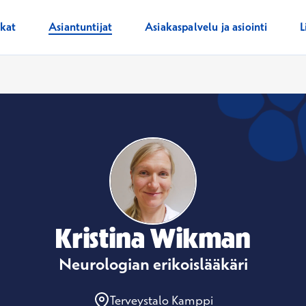
ikat
Asiantuntijat
Asiakaspalvelu ja asiointi
L
Kristina Wikman
Neurologian erikoislääkäri
Terveystalo Kamppi