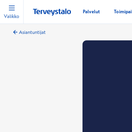
Palvelut
Toimipa
Valikko
Asiantuntijat