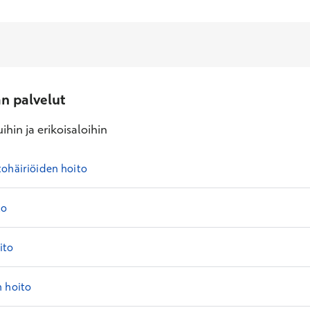
an palvelut
ihin ja erikoisaloihin
ohäiriöiden hoito
to
ito
n hoito