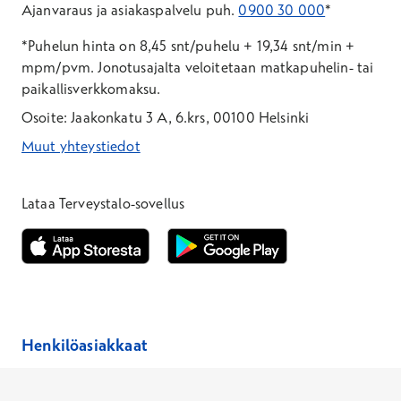
Ajanvaraus ja asiakaspalvelu puh.
0900 30 000
*
*Puhelun hinta on 8,45 snt/puhelu + 19,34 snt/min +
mpm/pvm.
Jonotusajalta veloitetaan matkapuhelin- tai
paikallisverkkomaksu.
Osoite: Jaakonkatu 3 A, 6.krs, 00100 Helsinki
Muut yhteystiedot
*Puhelun hinta on 8,35 snt/puhelu + 19,33 snt/min + mpm/pvm
*Puhelun hinta on matkapuhelinliittymästä 8,35 snt/puhelu + 
Lataa Terveystalo-sovellus
Avautuu uuteen ikkunaan
Avautuu uuteen ikkunaan
Henkilöasiakkaat
Hinnasto