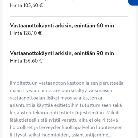
Hinta
105,60
€
Vastaanottokäynti arkisin, enintään 60 min
Hinta
128,10
€
Vastaanottokäynti arkisin, enintään 90 min
Hinta
156,60
€
Ilmoitettuun vastaanoton kestoon ja sen perusteella 
määrittyvään hinta-arvioon sisältyy varsinaisen 
vastaanottoajan lisäksi myös se aika, jonka 
asiantuntija käyttää esitietoihin tutustumiseen sekä 
kirjausten tekoon potilastietojärjestelmään. Mikäli 
lääketieteellisistä syistä varattu aika ei ole riittävä 
hoidolliset ja terveydenhuoltopalvelun luonteeseen 
liittyvät seikat huomioiden, asiantuntijamme...