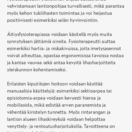
vahvistamaan lantionpohjaa turvallisesti, mikä parantaa
myös kehon tukilihasten toimintaa ja voi heijastua
positiivisesti esimerkiksi selän hyvinvointiin.
Äitiysfysioterapiassa voidaan käsitellä myös muita
synnytyksen jättämiä oireita. Fysioterapeutti auttaa
esimerkiksi hartia- ja niskakivuissa, joita imetysasennot
voivat aiheuttaa, opastaa ergonomisissa tavoissa nostaa
ja kantaa vauvaa sekä antaa kevyitä lihasharjoitteita
yleiskunnon kohentamiseksi.
Erilaisten kiputilojen hoitoon voidaan käyttää
manuaalisia käsittelyjä: esimerkiksi sektioarpea tai
episiotomia-arpea voidaan kevyesti hieroa ja
mobilisoida, mikä edistää arven paranemista ja
vähentää kiristelyn tunnetta. Myös rintarangan ja
lantion alueen lihaskireyksiä voidaan helpottaa
venyttely- ja rentoutusharjoituksilla. Tavoitteena on