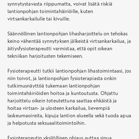
synnytystavasta riippumatta, voivat lisätä riskiä
lantionpohjan toimintahäiriöille, kuten
virtsankarkailulle tai kivuille.
Säännöllinen lantionpohjan lihasharjoittelu on tehokas
keino vähentää synnytyksen jälkeistä virtsankarkailua, ja
äitiysfysioterapeutti varmistaa, että opit oikean
tekniikan harjoitusten tekemiseen.
Fysioterapeutti tutkii lantionpohjan lihastoimintaasi, jos
niin toivot, ja lantionpohjan fysioterapiasta onkin
tutkimusnäyttöä tukemaan lantionpohjan
toimintahäiriöiden hoitoa ja kuntoutusta. Ohjattu
harjoittelu oikein toteutettuna saattaa ehkäistä ja
hoitaa virtsan- ja ulosteen karkailua, lievempiä
laskeumaoireita, kipuja lantion alueella sekä tuoda apua
ja helpotusta seksuaalitoimintoihin.
Fysioterapeutin yksilöllinen ohjaus auttaa sinua