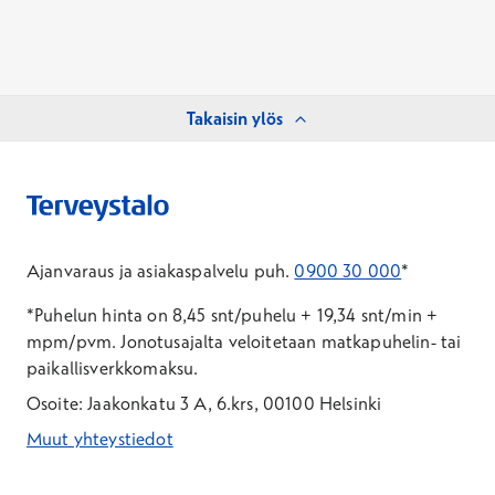
Takaisin ylös
Ajanvaraus ja asiakaspalvelu puh.
0900 30 000
*
*Puhelun hinta on 8,45 snt/puhelu + 19,34 snt/min +
mpm/pvm.
Jonotusajalta veloitetaan matkapuhelin- tai
paikallisverkkomaksu.
Osoite: Jaakonkatu 3 A, 6.krs, 00100 Helsinki
Muut yhteystiedot
*Puhelun hinta on 8,35 snt/puhelu + 19,33 snt/min + mpm/pvm
*Puhelun hinta on matkapuhelinliittymästä 8,35 snt/puhelu + 