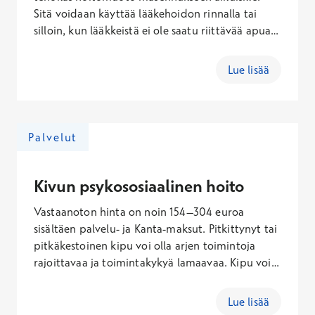
Sitä voidaan käyttää lääkehoidon rinnalla tai
silloin, kun lääkkeistä ei ole saatu riittävää apua.
rTMS-hoito soveltuu myös pitkittyneen
hermokivun hoitoon. Maksuton
Lue lisää
konsultaatiopuhelu on ensimmäinen askel kohti
hoitoa. Konsultaatiossa keskustelet hoitoon
perehtyneen hoitajan kanssa ja voit kysyä
hoitoon liittyviä kysymyksiä.
Palvelut
Kivun psykososiaalinen hoito
Vastaanoton hinta on noin 154–304 euroa
sisältäen palvelu- ja Kanta-maksut. Pitkittynyt tai
pitkäkestoinen kipu voi olla arjen toimintoja
rajoittavaa ja toimintakykyä lamaavaa. Kipu voi
aiheuttaa mielialaoireita, kuten masennusta ja
ahdistuneisuutta. Mielialaoireet saattavat
Lue lisää
toisaalta voimistaa kipukokemusta. Kivun