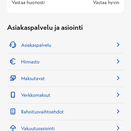
1 -
—
5 -
Vastaa huonosti
Vastaa hyvin
Asiakaspalvelu ja asiointi
Asiakaspalvelu
Hinnasto
Maksutavat
Verkkomaksut
Rahoitusvaihtoehdot
Vakuutusasiointi