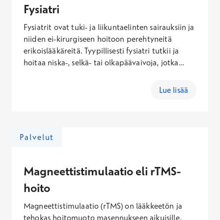
lääkehoitoa.
Fysiatri
Fysiatrit ovat tuki- ja liikuntaelinten sairauksiin ja
niiden ei-kirurgiseen hoitoon perehtyneitä
erikoislääkäreitä. Tyypillisesti fysiatri tutkii ja
hoitaa niska-, selkä- tai olkapäävaivoja, jotka
eivät ole tapaturmaisia. Fysiatria tarjoaa
konsultaatiopalveluja laajasti muille erikoisaloille
Lue lisää
ja fysiatrit toimivat asiantuntijoina kuntoutuksen
suunnittelussa, toteutuksessa ja
kuntoutustulosten arvioinnissa.
Palvelut
Magneettistimulaatio eli rTMS-
hoito
Magneettistimulaatio (rTMS) on lääkkeetön ja
tehokas hoitomuoto masennukseen aikuisille.