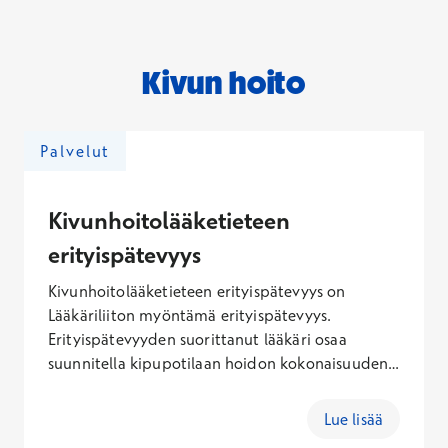
Kivun hoito
Palvelut
Kivunhoitolääketieteen
erityispätevyys
Kivunhoitolääketieteen erityispätevyys on
Lääkäriliiton myöntämä erityispätevyys.
Erityispätevyyden suorittanut lääkäri osaa
suunnitella kipupotilaan hoidon kokonaisuuden
tuntien eri hoitomuotojen mahdollisuudet ja
rajoitukset. Kipu on epämiellyttävä aisti- ja
Lue lisää
tunnekokemus, joka liittyy kudosvaurioon tai sen