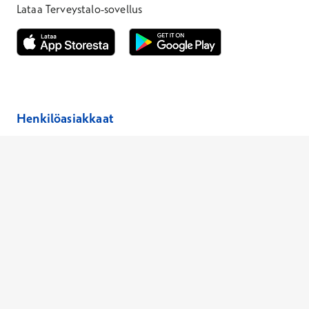
Lataa Terveystalo-sovellus
Avautuu uuteen ikkunaan
Avautuu uuteen ikkunaan
Henkilöasiakkaat
Hinnasto
Ajanvaraus
Toimipaikat
Asiantuntijat