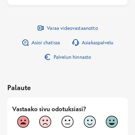
Varaa videovastaanotto
Asioi chatissa
Asiakaspalvelu
Palvelun hinnasto
Palaute
Vastaako sivu odotuksiasi?
Vastaako sivu odotuksiasi?
1
2
3
4
5
Vastaa huonosti
Vastaa hyv