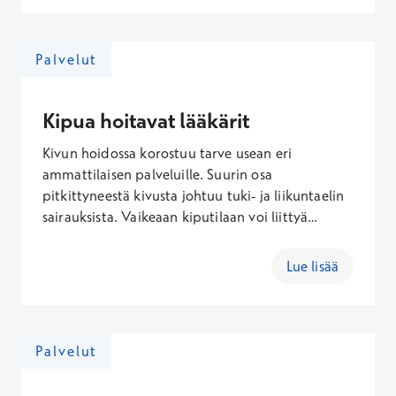
uhkaan, tai tällaista kokemusta muistuttava
tuntemus. Krooninen kipu on merkittävin
ihmisen toiminta- ja työkyvyn sekä elämänlaadun
Palvelut
huonontaja.
Kipua hoitavat lääkärit
Kivun hoidossa korostuu tarve usean eri
ammattilaisen palveluille. Suurin osa
pitkittyneestä kivusta johtuu tuki- ja liikuntaelin
sairauksista. Vaikeaan kiputilaan voi liittyä
hermoston toimintahäiriöitä. Monimutkaisen
kiputilan mekanismit eivät yleensä ole tarkkaan
Lue lisää
määriteltävissä. Kivun hoitoon perehtynyt lääkäri
voi olla esimerkiksi fysiatrian erikoislääkäri,
anestesiologian ja tehohoidon erikoislääkäri tai
neurologian erikoislääkäri. Kipua hoitava lääkäri
Palvelut
varmistaa diagnoosin ja laatii hoitosuunnitelman
hyödyntäen sekä lääkkeetöntä hoitoa että