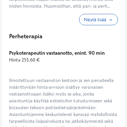
niiden hinnoista. Huomioithan, että pari- ja perh...
Näytä lisää
Perheterapia
Psykoterapeutin vastaanotto, enint. 90 min
Hinta
253,60
€
Ilmoitettuun vastaanoton kestoon ja sen perusteella 
määrittyvään hinta-arvioon sisältyy varsinaisen 
vastaanottoajan lisäksi myös se aika, jonka 
asiantuntija käyttää esitietoihin tutustumiseen sekä 
kirjausten tekoon potilastietojärjestelmään. 
Asiantuntijamme keskustelevat kanssasi mahdollisista 
tarpeellisista lisäpalveluista tai jatkokäynneistä sekä 