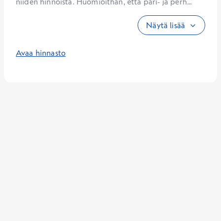
niiden hinnoista. Huomioithan, että pari- ja perh...
Näytä lisää
Avaa hinnasto