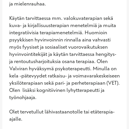
ja mielenrauhaa.

Käytän tarvittaessa mm. valokuvaterapian sekä 
kuva- ja kirjallisuusterapian menetelmiä ja muita 
integratiivisia terapiamenetelmiä. Huomioin 
psyykkisen hyvinvoinnin rinnalla aina vahvasti 
myös fyysiset ja sosiaaliset vuorovaikutuksen 
hyvinvointitekijät ja käytän tarvittaessa hengitys- 
ja rentoutusharjoituksia osana terapiaa. Olen 
Valviran hyväksymä psykoterapeutti. Minulla on 
kela -pätevyydet ratkaisu- ja voimavarakeskeiseen 
yksilöterapiaan sekä pari- ja perheterapiaan (VET). 
Olen  lisäksi kognitiivinen lyhytterapeutti ja 
työnohjaaja. 

Olet tervetullut lähivastaanotolle tai etäterapia-
ajalle.