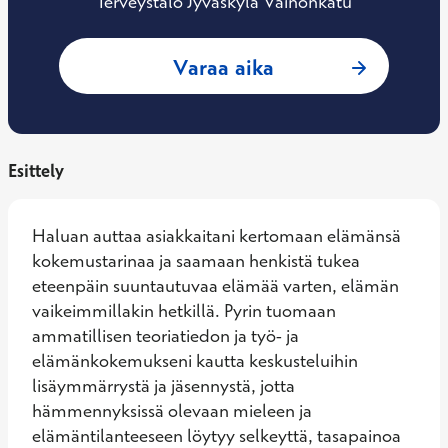
Terveystalo Jyväskylä Väinönkatu
: Anja Venäläinen, 
Varaa aika
Esittely
Haluan auttaa asiakkaitani kertomaan elämänsä 
kokemustarinaa ja saamaan henkistä tukea 
eteenpäin suuntautuvaa elämää varten, elämän 
vaikeimmillakin hetkillä. Pyrin tuomaan 
ammatillisen teoriatiedon ja työ- ja 
elämänkokemukseni kautta keskusteluihin 
lisäymmärrystä ja jäsennystä, jotta 
hämmennyksissä olevaan mieleen ja 
elämäntilanteeseen löytyy selkeyttä, tasapainoa 