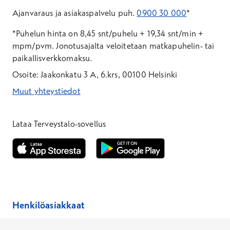
Ajanvaraus ja asiakaspalvelu puh.
0900 30 000
*
*Puhelun hinta on 8,45 snt/puhelu + 19,34 snt/min +
mpm/pvm.
Jonotusajalta veloitetaan matkapuhelin- tai
paikallisverkkomaksu.
Osoite: Jaakonkatu 3 A, 6.krs, 00100 Helsinki
Muut yhteystiedot
*Puhelun hinta on 8,35 snt/puhelu + 19,33 snt/min + mpm/pvm
*Puhelun hinta on matkapuhelinliittymästä 8,35 snt/puhelu + 
Lataa Terveystalo-sovellus
Avautuu uuteen ikkunaan
Avautuu uuteen ikkunaan
Henkilöasiakkaat