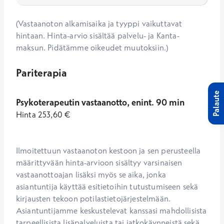
(Vastaanoton alkamisaika ja tyyppi vaikuttavat
hintaan. Hinta-arvio sisältää palvelu- ja Kanta-
maksun. Pidätämme oikeudet muutoksiin.)
Pariterapia
Palaute
Psykoterapeutin vastaanotto, enint. 90 min
Hinta
253,60
€
Ilmoitettuun vastaanoton kestoon ja sen perusteella 
määrittyvään hinta-arvioon sisältyy varsinaisen 
vastaanottoajan lisäksi myös se aika, jonka 
asiantuntija käyttää esitietoihin tutustumiseen sekä 
kirjausten tekoon potilastietojärjestelmään. 
Asiantuntijamme keskustelevat kanssasi mahdollisista 
tarpeellisista lisäpalveluista tai jatkokäynneistä sekä 