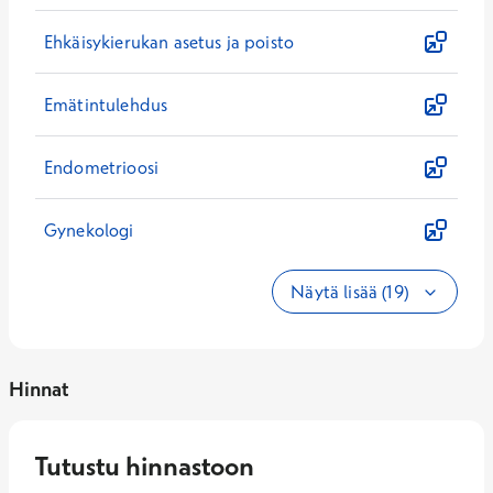
Ehkäisykierukan asetus ja poisto
Emätintulehdus
Endometrioosi
Gynekologi
Näytä lisää (19)
Hinnat
Tutustu hinnastoon