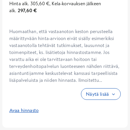
Hinta
alk.
305,60
€
,
Kela-korvauksen jälkeen
alk.
297,60
€
Huomaathan, että vastaanoton keston perusteella 
määrittyvään hinta-arvioon eivät sisälly esimerkiksi 
vastaanotolla tehtävät tutkimukset, lausunnot ja 
toimenpiteet, ks. lisätietoja hinnastostamme. Jos 
varattu aika ei ole tarvittavaan hoitoon tai 
terveydenhoitopalvelun luonteeseen nähden riittävä, 
asiantuntijamme keskustelevat kanssasi tarpeellisista 
lisäpalveluista ja niiden hinnasta. Ilmoitettu...
Näytä lisää
Avaa hinnasto