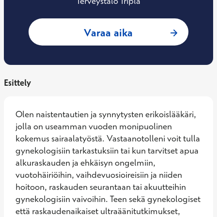
Terveystalo Tripla
: Tuulia Tikka, Nai
Varaa aika
Esittely
Olen naistentautien ja synnytysten erikoislääkäri, 
jolla on useamman vuoden monipuolinen 
kokemus sairaalatyöstä. Vastaanotolleni voit tulla 
gynekologisiin tarkastuksiin tai kun tarvitset apua 
alkuraskauden ja ehkäisyn ongelmiin, 
vuotohäiriöihin, vaihdevuosioireisiin ja niiden 
hoitoon, raskauden seurantaan tai akuutteihin 
gynekologisiin vaivoihin. Teen sekä gynekologiset 
että raskaudenaikaiset ultraäänitutkimukset, 