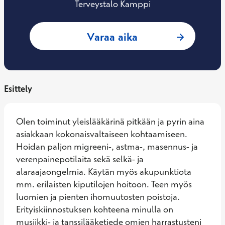
Terveystalo Kamppi
: Satu Salmenkylä-
Varaa aika
Esittely
Olen toiminut yleislääkärinä pitkään ja pyrin aina 
asiakkaan kokonaisvaltaiseen kohtaamiseen. 
Hoidan paljon migreeni-, astma-, masennus- ja 
verenpainepotilaita sekä selkä- ja 
alaraajaongelmia. Käytän myös akupunktiota 
mm. erilaisten kiputilojen hoitoon. Teen myös 
luomien ja pienten ihomuutosten poistoja. 
Erityiskiinnostuksen kohteena minulla on 
musiikki- ja tanssilääketiede omien harrastusteni 