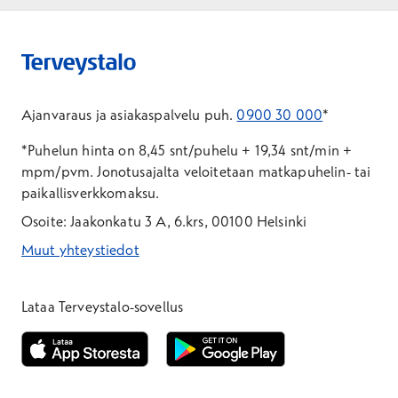
Ajanvaraus ja asiakaspalvelu puh.
0900 30 000
*
*Puhelun hinta on 8,45 snt/puhelu + 19,34 snt/min +
mpm/pvm.
Jonotusajalta veloitetaan matkapuhelin- tai
paikallisverkkomaksu.
Osoite: Jaakonkatu 3 A, 6.krs, 00100 Helsinki
Muut yhteystiedot
*Puhelun hinta on 8,35 snt/puhelu + 19,33 snt/min + mpm/pvm
*Puhelun hinta on matkapuhelinliittymästä 8,35 snt/puhelu + 
Lataa Terveystalo-sovellus
Avautuu uuteen ikkunaan
Avautuu uuteen ikkunaan