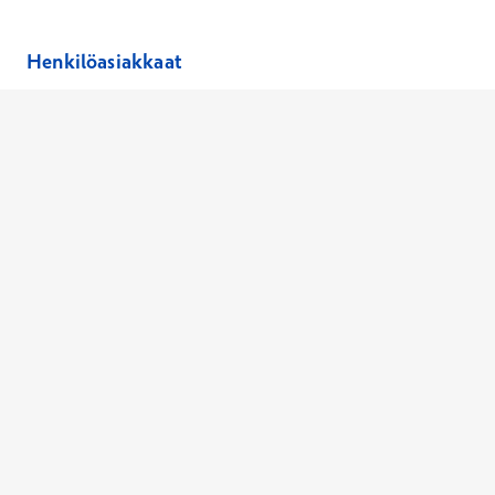
Henkilöasiakkaat
Hinnasto
Ajanvaraus
Toimipaikat
Asiantuntijat
Anna palautetta
Ajan peruutus
Kaikki palvelut