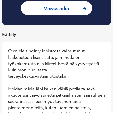
: Petra Tarkiainen,
Varaa aika
Esittely
Olen Helsingin yliopistosta valmistunut 
lääketieteen lisensiaatti, ja minulla on 
työkokemusta niin kiireellisestä päivystystyöstä 
kuin monipuolisesta 
terveyskeskusvastaanotostakin. 

Hoidan mielelläni kaikenikäisiä potilaita sekä 
akuuteissa vaivoissa että pitkäaikaisten sairauksien 
seurannassa. Teen myös tavanomaisia 
pientoimenpiteitä, kuten luomien poistoja, 