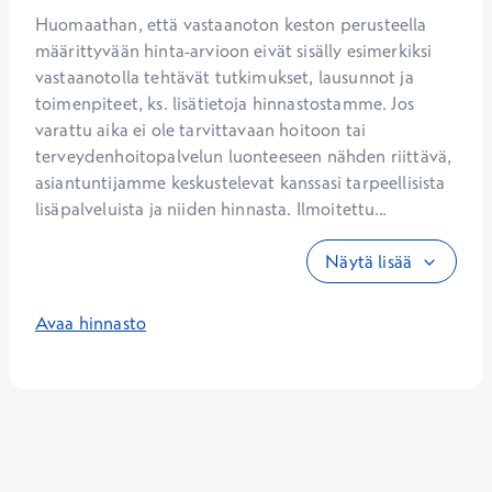
Huomaathan, että vastaanoton keston perusteella 
määrittyvään hinta-arvioon eivät sisälly esimerkiksi 
vastaanotolla tehtävät tutkimukset, lausunnot ja 
toimenpiteet, ks. lisätietoja hinnastostamme. Jos 
varattu aika ei ole tarvittavaan hoitoon tai 
terveydenhoitopalvelun luonteeseen nähden riittävä, 
asiantuntijamme keskustelevat kanssasi tarpeellisista 
lisäpalveluista ja niiden hinnasta. Ilmoitettu...
Näytä lisää
Avaa hinnasto