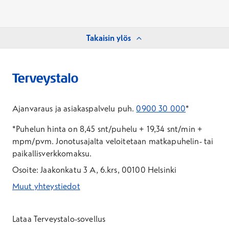
Takaisin ylös
Ajanvaraus ja asiakaspalvelu puh.
0900 30 000
*
*Puhelun hinta on 8,45 snt/puhelu + 19,34 snt/min +
mpm/pvm.
Jonotusajalta veloitetaan matkapuhelin- tai
paikallisverkkomaksu.
Osoite: Jaakonkatu 3 A, 6.krs, 00100 Helsinki
Muut yhteystiedot
*Puhelun hinta on 8,35 snt/puhelu + 19,33 snt/min + mpm/pvm
*Puhelun hinta on matkapuhelinliittymästä 8,35 snt/puhelu + 
Lataa Terveystalo-sovellus