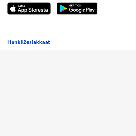
Avautuu uuteen ikkunaan
Avautuu uuteen ikkunaan
Henkilöasiakkaat
Hinnasto
Ajanvaraus
Toimipaikat
Asiantuntijat
Anna palautetta